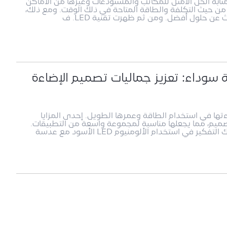
ابيب الفلورسنت بمثابة الحل الأمثل للمكاتب والمستودعات وغيرها من الأماكن
ًا من حيث التكلفة والطاقة المتاحة في ذلك الوقت. ومع ذلك،
 عن حلول أفضل. ومن ثم ظهرت تقنية LED. ف
ود مع عدسة سوداء: تعزيز جماليات تصميم الإضاءة
 بسبب كفاءتها في استخدام الطاقة وعمرها الطويل. إحدى المزايا
ماتها في التصميم، مما يجعلها مناسبة لمجموعة واسعة من التطبيقات.
لتعزيز جماليات تصميم الإضاءة LED الخاص بك، يمكنك التفكير في استخدام الألومنيوم LED الأسود مع عدسة