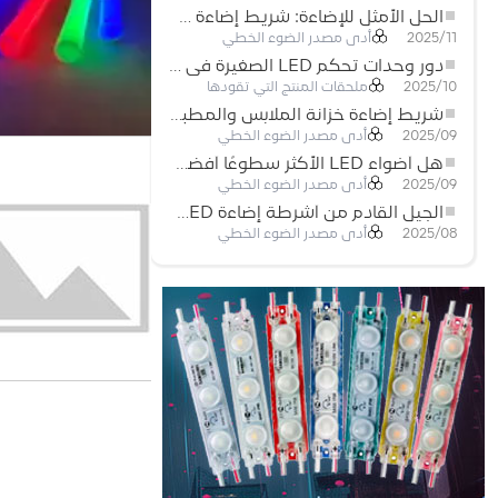
الحل الأمثل للإضاءة: شريط إضاءة LED مرن عالي الكثافة COB FOB للإضاءة الحديثة
أدى مصدر الضوء الخطي
2025/11
دور وحدات تحكم LED الصغيرة في مشاريع إضاءة شريط LED
ملحقات المنتج التي تقودها
2025/10
شريط إضاءة خزانة الملابس والمطبخ: شريط COB LED اللمسي الذي يعيد تعريف الإضاءة المنزلية والتجارية
أدى مصدر الضوء الخطي
2025/09
هل أضواء LED الأكثر سطوعًا أفضل؟
أدى مصدر الضوء الخطي
2025/09
الجيل القادم من أشرطة إضاءة LED: قابلة للقطع بحرية لإمكانيات غير محدودة
أدى مصدر الضوء الخطي
2025/08