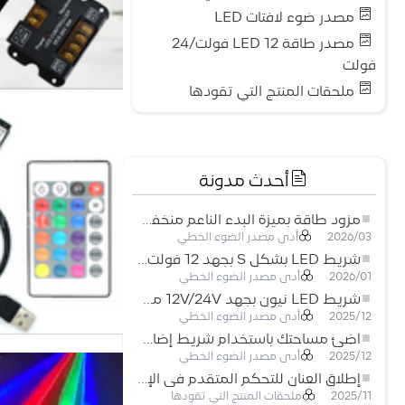
مصدر ضوء لافتات LED
مصدر طاقة LED 12 فولت/24
فولت
ملحقات المنتج التي تقودها
أحدث مدونة
مزود طاقة بميزة البدء الناعم منخفض الجهد لأنظمة إضاءة LED
أدى مصدر الضوء الخطي
2026/03
شريط LED بشكل S بجهد 12 فولت: حل إضاءة مرن وفعال للتصميمات الحديثة
أدى مصدر الضوء الخطي
2026/01
شريط LED نيون بجهد 12V/24V مع إمكانية القص كل 3 مصابيح: حل إضاءة نيون عصري لكل المساحات
أدى مصدر الضوء الخطي
2025/12
أضِئ مساحتك باستخدام شريط إضاءة LED نيون مرن منخفض الجهد
أدى مصدر الضوء الخطي
2025/12
إطلاق العنان للتحكم المتقدم في الإضاءة: المزايا الرئيسية لجهاز التحكم RGBW 5–24 فولت
ملحقات المنتج التي تقودها
2025/11