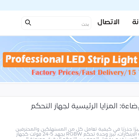
نة
الاتصال
اءة: المزايا الرئيسية لجهاز التحكم
عة الإضاءة الحديثة، تُحدث تقنيات LED تغييرًا جذريًا في كيفية تعامل كل من المستهلكين والمحترفين
مع الإضاءة، والجماليات، وإدارة الطاقة. ومن بين هذه الابتكارات، تبرز وحدة تحكم RGBW بجهد 5-24 فولت كجهاز