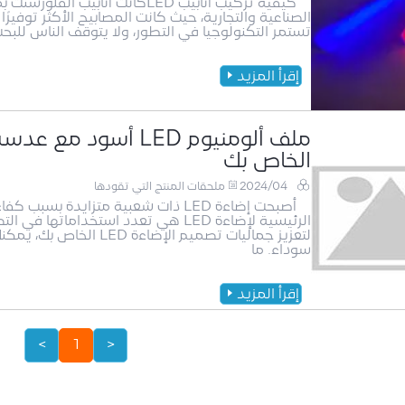
كيفية تركيب أنابيب LEDكانت أن
الصناعية والتجارية، حيث كانت المصابيح الأكثر توفير
تستمر التكنولوجيا في التطور، ولا يتوقف الناس للبحث
إقرأ المزيد
ملف ألومنيوم LED أس
الخاص بك
2024/04
ملحقات المنتج التي تقودها
أصبحت إضاءة LED ذات شعبية متزايدة
الرئيسية لإضاءة LED هي تعدد استخدا
سوداء. ما
إقرأ المزيد
>
1
<