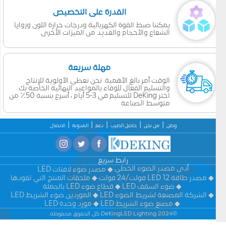
القدرة على التخصيص
يمكننا ضبط القوة الكهربائية ودرجات حرارة اللون وزوايا
الشعاع والأحجام والعديد من الميزات الأخرى
مهلة سريعة
الوقت أمر بالغ الأهمية. نحن نعطي الأولوية للإنتاج
والتسليم الفعال للوفاء بالمواعيد النهائية الخاصة بك.
اختر DeKing للتسليم في 3-5 أيام ، أسرع بنسبة 50٪ من
متوسط الصناعة
وطن
من نحن
حاصل الضرب
دعم
المدونة
الاتصال
رابط سريع
أدى مصدر الضوء الخطي
مصدر ضوء لافتات LED
مصدر طاقة LED 12 فولت/24 فولت
ملحقات المنتج التي تقودها
ضوء السقف LED
قطاع ضوء LED بالجملة
الشركة المصنعة لشريط الضوء LED
الموردين ضوء الشريط LED
مصنع ضوء الشريط LED
مورد وحدة LED
©2024 DeKingLED Lighting كل الحقوق محفوظة.