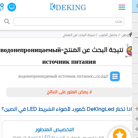
وطن
حاصل الضرب
نتيجة البحث عن المنتج
نتيجة البحث عن المنتج-водонепроницаемый
источник питания
العلامات:водонепроницаемый источник питания
لا يمكن العثور على النتائج
 تختار DeKingLed كمورد لأضواء الشريط LED في الصين؟
التخصيص المتطور
قم بتخصيص مصابيح الشريط LED الخاصة بك وفقا