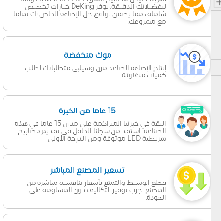
لتفضيلاتك الدقيقة. يوفر DeKing خيارات تخصيص
شاملة ، مما يضمن توافق حل الإضاءة الخاص بك تماما
مع مشروعك.
موك منخفضة
إنتاج الإضاءة الصاعد مرن وسيلبي متطلباتك لطلب
كميات متفاوتة
15 عاما من الخبرة
الثقة في خبرتنا المتراكمة على مدى 15 عاما في هذه
الصناعة. استفد من سجلنا الحافل في تقديم مصابيح
شريطية LED موثوقة ومن الدرجة الأولى
تسعير المصنع المباشر
قطع الوسيط والتمتع بأسعار تنافسية مباشرة من
المصنع. جرب توفير التكاليف دون المساومة على
الجودة.