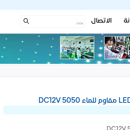
نة
الاتصال