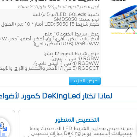
أدى مصدر الضوء الخطي
/
12 ظهرًا/24 مساءً
كمية LED: 60Leds/م، 5 م/لفة.
نوع سمد: SMD5050
حجم شريط LED: 5050 [5 أمتار * 10 مم (الطول * العرض)).
عرض شريط الضوء 10 ملم:
أبيض بارد، أبيض دافئ، أزرق، أخضر، أصفر، أحمر، RGB، RGB+W (RGB+أبيض)،
RGB+WW (RGB+أبيض دافئ)
عرض شريط الضوء 12 ملم:
RGBW (4 في 1، أبيض)،
RGBWW (4 في 1، أبيض دافئ).
RGBCCT (5 في 1، الأحمر والأخضر والأزرق والأبيض والأبيض الدافئ).
عرض المزيد
لماذا تختار DeKingLed كمورد لأضواء الشريط LED في الصين؟
التخصيص المتطور
قم بتخصيص مصابيح الشريط LED الخاصة بك وفقا
لتفضيلاتك الدقيقة. يوفر DeKing خيارات تخصيص