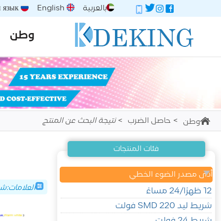
بالعربية
English
Русский язык
وطن
حاصل الضرب
نتيجة البحث عن المنتج
وطن
فئات المنتجات
أدى مصدر الضوء الخطي
العلامات:شريط LED RGB مقاوم للم
12 ظهرًا/24 مساءً
شريط ليد SMD 220 فولت
شريط 24 فولت