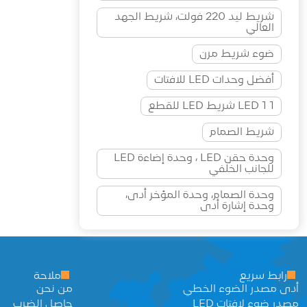
شريط ليد 220 فولت، شريط الجهد
العالي
ضوء شريط مرن
أفضل وحدات LED للافتات
1 LED 1 شريط LED للقطع
شريط الصمام
وحدة حقن LED ، وحدة إضاءة LED
للجانب الخلفي
وحدة الصمام، وحدة المؤخر أدى،
وحدة إشارة أدى
رابط سريع
ملاحة
أدى مصدر الضوء الخطي
من نحن
مصدر ضوء لافتات LED
حاصل الضرب