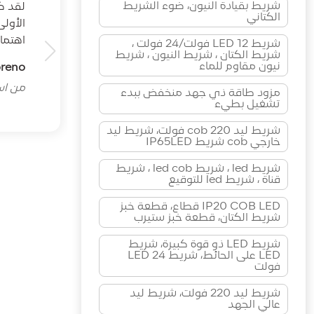
شريط بقيادة النيون، ضوء الشريط
الكتاني
الأول
اهتما
شريط LED 12 فولت/24 فولت ،
شريط الكتان ، شريط النيون ، شريط
نيون مقاوم للماء
oreno
من اسب
مزود طاقة ذي جهد منخفض ببدء
تشغيل بطيء
شريط ليد cob 220 فولت، شريط ليد
خارجي cob شريط IP65LED
شريط led ، شريط led cob ، شريط
قناة ، شريط led للتوقيع
IP20 COB LED قطاع، قطعة خبز
شريط الكتان، قطعة خبز ستيرب
شريط LED ذو قوة كبيرة، شريط
LED على الحائط، شريط LED 24
فولت
شريط ليد 220 فولت، شريط ليد
عالي الجهد