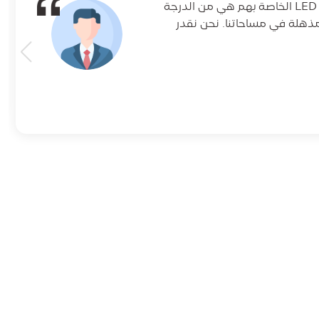
لقد كان DeKingLED شريكا رائعا لمشاريع الإضاءة لدينا. مصابيح الشريط LED الخاصة بهم هي من الدرجة
مذهلة في مساحاتنا. نحن نقدر