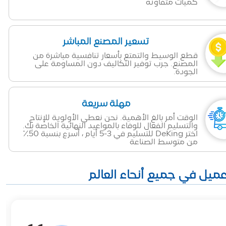
كميات متفاوتة
تسعير المصنع المباشر
قطع الوسيط والتمتع بأسعار تنافسية مباشرة من
المصنع. جرب توفير التكاليف دون المساومة على
الجودة.
مهلة سريعة
الوقت أمر بالغ الأهمية. نحن نعطي الأولوية للإنتاج
والتسليم الفعال للوفاء بالمواعيد النهائية الخاصة بك.
اختر DeKing للتسليم في 3-5 أيام ، أسرع بنسبة 50٪
من متوسط الصناعة