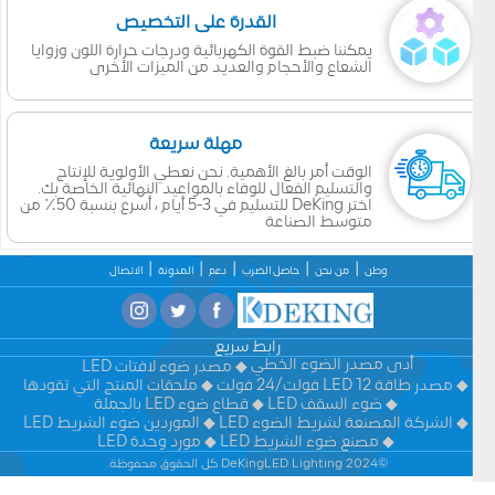
القدرة على التخصيص
يمكننا ضبط القوة الكهربائية ودرجات حرارة اللون وزوايا
الشعاع والأحجام والعديد من الميزات الأخرى
مهلة سريعة
الوقت أمر بالغ الأهمية. نحن نعطي الأولوية للإنتاج
والتسليم الفعال للوفاء بالمواعيد النهائية الخاصة بك.
اختر DeKing للتسليم في 3-5 أيام ، أسرع بنسبة 50٪ من
متوسط الصناعة
وطن
من نحن
حاصل الضرب
دعم
المدونة
الاتصال
رابط سريع
أدى مصدر الضوء الخطي
مصدر ضوء لافتات LED
مصدر طاقة LED 12 فولت/24 فولت
ملحقات المنتج التي تقودها
ضوء السقف LED
قطاع ضوء LED بالجملة
الشركة المصنعة لشريط الضوء LED
الموردين ضوء الشريط LED
مصنع ضوء الشريط LED
مورد وحدة LED
©2024 DeKingLED Lighting كل الحقوق محفوظة.