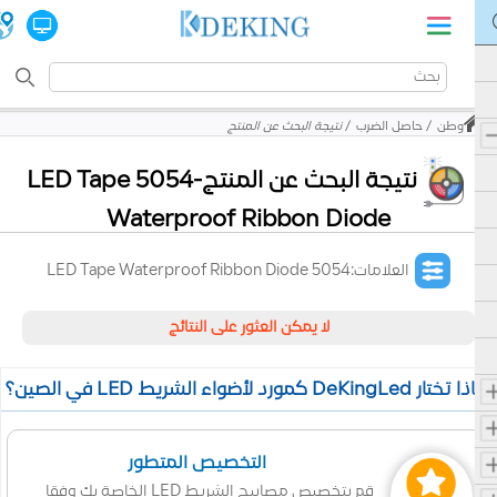
وطن
حاصل الضرب
نتيجة البحث عن المنتج
نتيجة البحث عن المنتج-5054 LED Tape
Waterproof Ribbon Diode
العلامات:5054 LED Tape Waterproof Ribbon Diode
لا يمكن العثور على النتائج
 تختار DeKingLed كمورد لأضواء الشريط LED في الصين؟
التخصيص المتطور
قم بتخصيص مصابيح الشريط LED الخاصة بك وفقا