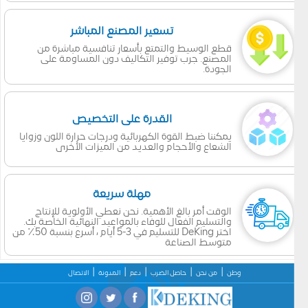
تسعير المصنع المباشر
قطع الوسيط والتمتع بأسعار تنافسية مباشرة من
المصنع. جرب توفير التكاليف دون المساومة على
الجودة.
القدرة على التخصيص
يمكننا ضبط القوة الكهربائية ودرجات حرارة اللون وزوايا
الشعاع والأحجام والعديد من الميزات الأخرى
مهلة سريعة
الوقت أمر بالغ الأهمية. نحن نعطي الأولوية للإنتاج
والتسليم الفعال للوفاء بالمواعيد النهائية الخاصة بك.
اختر DeKing للتسليم في 3-5 أيام ، أسرع بنسبة 50٪ من
متوسط الصناعة
وطن
من نحن
حاصل الضرب
دعم
المدونة
الاتصال