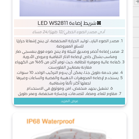
شريط إضاءة LED WS2811
أدى مصدر الضوء الخطي
/
12 ظهرًا/24 مساءً
1. مصدر الضوء البارد، توليد الحرارة المنخفضة، لن ينتج إشعاعًا حراريًا
للسلع المعروضة.
2. مصدر إضاءة أخضر وصديق للبيئة ولا ينتج ضوء فوق بنفسجي ضار
ومناسب بشكل خاص لإضاءة الآثار الثقافية وعروض الأدوية.
3. كفاءة عالية وموفرة للطاقة، حيث توفر أكثر من 65% من الكهرباء
مقارنة بمصابيح الفلورسنت.
4. عمر خدمة طويل جدًا، يمكن أن يدوم التركيب الواحد 10 سنوات.
5. يستخدم لإضاءة المجوهرات الذهبية والفضية والساعات وغيرها
لجعلها أكثر تألقاً وشفافية.
6. تشغيل بجهد منخفض، آمن وموثوق في الاستخدام.
7. مقاوم للماء، ومضاد للصدمات، وخسارة منخفضة، وعمر طويل
عرض المزيد