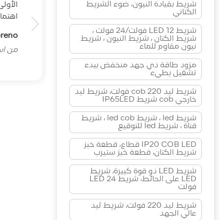
شريط بقيادة النيون، ضوء الشريط
الأول
الكتاني
اهتما
شريط LED 12 فولت/24 فولت ،
oreno
شريط الكتان ، شريط النيون ، شريط
نيون مقاوم للماء
من اسب
مزود طاقة ذي جهد منخفض ببدء
تشغيل بطيء
شريط ليد cob 220 فولت، شريط ليد
خارجي cob شريط IP65LED
شريط led ، شريط led cob ، شريط
قناة ، شريط led للتوقيع
IP20 COB LED قطاع، قطعة خبز
شريط الكتان، قطعة خبز ستيرب
شريط LED ذو قوة كبيرة، شريط
LED على الحائط، شريط LED 24
فولت
شريط ليد 220 فولت، شريط ليد
عالي الجهد