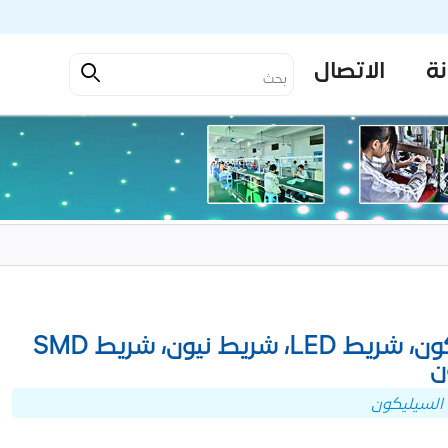
نة
الاتصال
نتيجة البحث عن المنتج-شريط LED من السيليكون، شريط LED، شريط نيون، شريط SMD
ن