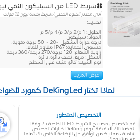
شريط LED من السيليكون النقي نيون
أدى مصدر الضوء الخطي
/
شريط إضاءة نيون 12 فولت
تحديد:
الطول: 1 م/2 م/3 م/4 م/5 م
المواد: سيليكون
درجة حرارة التشغيل: -20 ~ 50 درجة مئوية.
مستوى الحماية: IP67 مقاوم للماء.
زاوية الشعاع: 120 درجة/270 درجة/360 درجة
الشكل: مربع، نصف دائرة، دائرة
نوع التثبيت: غائر، مثبت على السطح
عرض المزيد
لماذا تختار DeKingLed كمورد لأضواء الشريط LED في الصين؟
التخصيص المتطور
قم بتخصيص مصابيح الشريط LED الخاصة بك وفقا
لتفضيلاتك الدقيقة. يوفر DeKing خيارات تخصيص
شاملة ، مما يضمن توافق حل الإضاءة الخاص بك تماما
مع مشروعك.