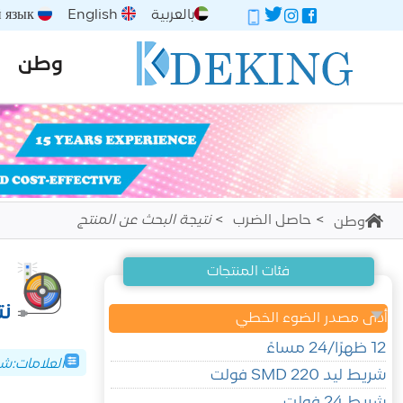
بالعربية
English
Русский язык
وطن
حاصل الضرب
نتيجة البحث عن المنتج
وطن
فئات المنتجات
أدى مصدر الضوء الخطي
12 ظهرًا/24 مساءً
العلامات:شريط LED من السيليكون، شريط LED، شريط نيون
شريط ليد SMD 220 فولت
شريط 24 فولت