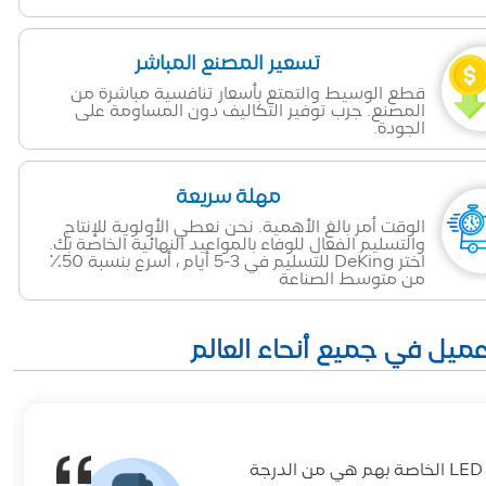
تسعير المصنع المباشر
قطع الوسيط والتمتع بأسعار تنافسية مباشرة من
المصنع. جرب توفير التكاليف دون المساومة على
الجودة.
مهلة سريعة
الوقت أمر بالغ الأهمية. نحن نعطي الأولوية للإنتاج
والتسليم الفعال للوفاء بالمواعيد النهائية الخاصة بك.
اختر DeKing للتسليم في 3-5 أيام ، أسرع بنسبة 50٪
من متوسط الصناعة
لقد كان DeKingLED شريكا رائعا لمشاريع الإضاءة لدينا. مصابيح الشريط LED الخاصة بهم هي من الدرجة