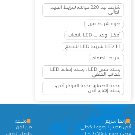
شريط ليد 220 فولت، شريط الجهد
العالي
ضوء شريط مرن
أفضل وحدات LED للافتات
1 LED 1 شريط LED للقطع
شريط الصمام
وحدة حقن LED ، وحدة إضاءة LED
للجانب الخلفي
وحدة الصمام، وحدة المؤخر أدى،
وحدة إشارة أدى
رابط سريع
ملاحة
أدى مصدر الضوء الخطي
من نحن
مصدر ضوء لافتات LED
حاصل الضرب