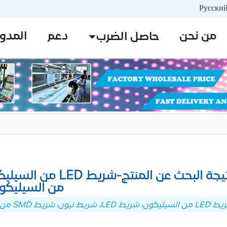
من نحن
دعم
المدو
حاصل الضرب
من السيليكو
، شريط SMD من السيليكون