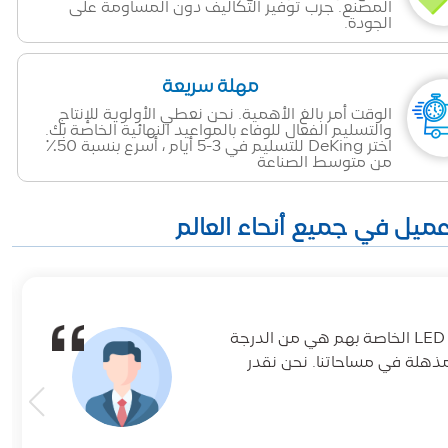
المصنع. جرب توفير التكاليف دون المساومة على
الجودة.
مهلة سريعة
الوقت أمر بالغ الأهمية. نحن نعطي الأولوية للإنتاج
والتسليم الفعال للوفاء بالمواعيد النهائية الخاصة بك.
اختر DeKing للتسليم في 3-5 أيام ، أسرع بنسبة 50٪
من متوسط الصناعة
لقد كان DeKingLED شريكا رائعا لمشاريع الإضاءة لدينا. مصابيح الشريط LED الخاصة بهم هي من الدرجة
مذهلة في مساحاتنا. نحن نقدر