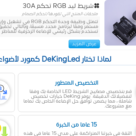
شريط ليد RGB تحكم 30A
ملحقات المنتج التي تقودها
/
تحكم الصمام
تستخدم بشكل رئيسي للإضاءة الزخرفية للمناظر ا
عرض المزيد
لماذا تختار DeKingLed كمورد لأضواء الشريط LED في الصين؟
التخصيص المتطور
قم بتخصيص مصابيح الشريط LED الخاصة بك وفقا
لتفضيلاتك الدقيقة. يوفر DeKing خيارات تخصيص
شاملة ، مما يضمن توافق حل الإضاءة الخاص بك تماما
مع مشروعك.
15 عاما من الخبرة
الثقة في خبرتنا المتراكمة على مدى 15 عاما في هذه