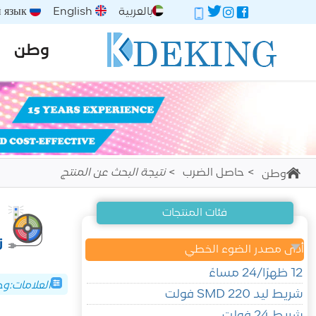
بالعربية
English
Русский язык
وطن
حاصل الضرب
نتيجة البحث عن المنتج
وطن
فئات المنتجات
أدى مصدر الضوء الخطي
12 ظهرًا/24 مساءً
العلامات:وحدة ت
شريط ليد SMD 220 فولت
شريط 24 فولت