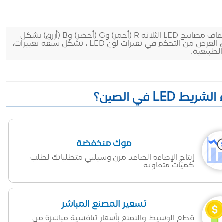
تتمثل وظيفة وحدة التحكم RGB في تشغيل وإيقاف مصابيح LED الثلاثة R (أحمر) وG (أخضر) وB (أزرق) بشكل
مستمر وفقًا لبرنامج محدد مسبقًا، وبالتالي تحقيق الغرض من التحكم في تغيرات لون LED ، تشكل سبعة تغييرات،
لطبيعية.
موك منخفضة
إنتاج الإضاءة الصاعد مرن وسيلبي متطلباتك لطلب
كميات متفاوتة
تسعير المصنع المباشر
قطع الوسيط والتمتع بأسعار تنافسية مباشرة من