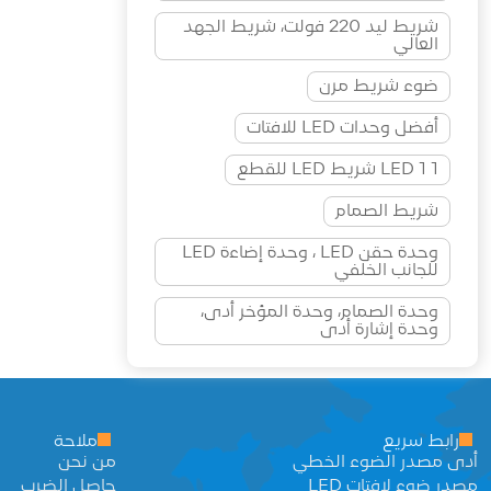
شريط ليد 220 فولت، شريط الجهد
العالي
ضوء شريط مرن
أفضل وحدات LED للافتات
1 LED 1 شريط LED للقطع
شريط الصمام
وحدة حقن LED ، وحدة إضاءة LED
للجانب الخلفي
وحدة الصمام، وحدة المؤخر أدى،
وحدة إشارة أدى
رابط سريع
ملاحة
أدى مصدر الضوء الخطي
من نحن
مصدر ضوء لافتات LED
حاصل الضرب