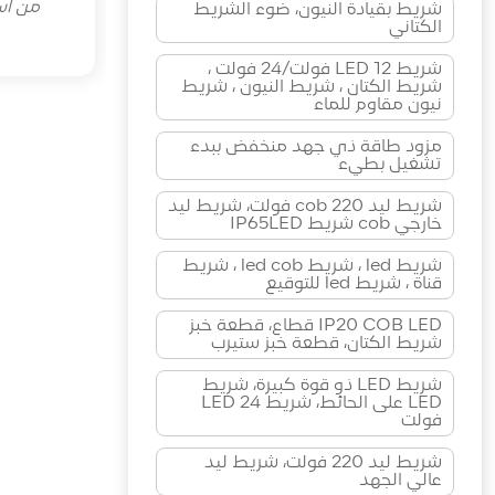
من اسب
شريط بقيادة النيون، ضوء الشريط
الكتاني
شريط LED 12 فولت/24 فولت ،
شريط الكتان ، شريط النيون ، شريط
نيون مقاوم للماء
مزود طاقة ذي جهد منخفض ببدء
تشغيل بطيء
شريط ليد cob 220 فولت، شريط ليد
خارجي cob شريط IP65LED
شريط led ، شريط led cob ، شريط
قناة ، شريط led للتوقيع
IP20 COB LED قطاع، قطعة خبز
شريط الكتان، قطعة خبز ستيرب
شريط LED ذو قوة كبيرة، شريط
LED على الحائط، شريط LED 24
فولت
شريط ليد 220 فولت، شريط ليد
عالي الجهد