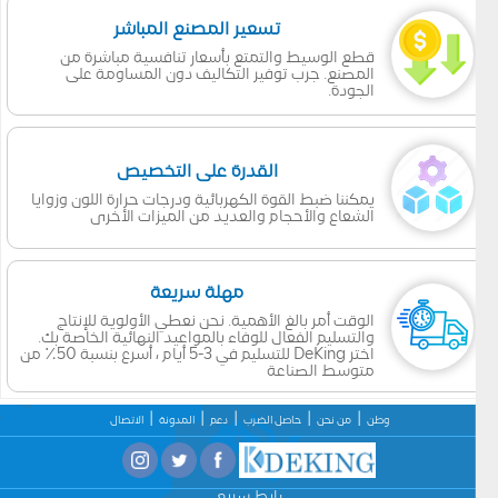
تسعير المصنع المباشر
قطع الوسيط والتمتع بأسعار تنافسية مباشرة من
المصنع. جرب توفير التكاليف دون المساومة على
الجودة.
القدرة على التخصيص
يمكننا ضبط القوة الكهربائية ودرجات حرارة اللون وزوايا
الشعاع والأحجام والعديد من الميزات الأخرى
مهلة سريعة
الوقت أمر بالغ الأهمية. نحن نعطي الأولوية للإنتاج
والتسليم الفعال للوفاء بالمواعيد النهائية الخاصة بك.
اختر DeKing للتسليم في 3-5 أيام ، أسرع بنسبة 50٪ من
متوسط الصناعة
وطن
من نحن
حاصل الضرب
دعم
المدونة
الاتصال
رابط سريع