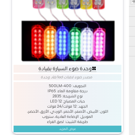
وحدة ضوء السيارة بقيادة
مصدر ضوء لافتات led
/
قاد وحدة
التجويف: 400-500LM
درجة مقاومة الماء: IP65
نوع الشريحة: 2835
حبات المصباح: 12 LED
الجهد: 12 فولت/24 فولت
اللون: الأبيض، الأصفر، الأحمر، الوردي، الأزرق، الأخضر،
الموديل: الإضاءة العادية، ستروب
طريقة التثبيت: لصق الغراء
عرض المزيد