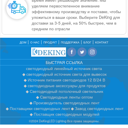
Время имеет решающее значение. Мы
уделяем первостепенное внимание
эффективному производству и поставке, чтобы
уложиться в ваши сроки. Выберите DeKing для
доставки за 3-5 дней, на 50% быстрее, чем в
среднем по отрасли
ДОМ
О НАС
ПРОДУКТ
ПОДДЕРЖКА
БЛОГ
КОНТАКТ
БЫСТРАЯ ССЫЛКА
светодиодный линейный источник света
светодиодный источник света для вывесок
Источник питания светодиодов 12 В/24 В
светодиодные аксессуары для продуктов
Светодиодный потолочный светильник
Светодиодные ленты оптом
Производитель светодиодных лент
Поставщики светодиодных лент
Завод светодиодных лент
Поставщик светодиодных модулей
©2024 DeKingLED Lighting Все права защищены.