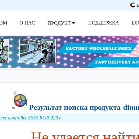
ة
ОМ
О НАС
ПОДДЕРЖКА
БЛ
ПРОДУКТ
Результат поиска продукта-dimm
er controller 5050 RGB 220V
Не удается найт