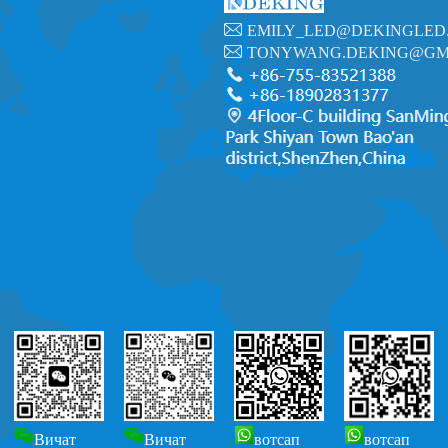
EMILY_LED@DEKINGLED
TONYWANG.DEKING@GM
Вичат
Вичат
вотсап
вотсап