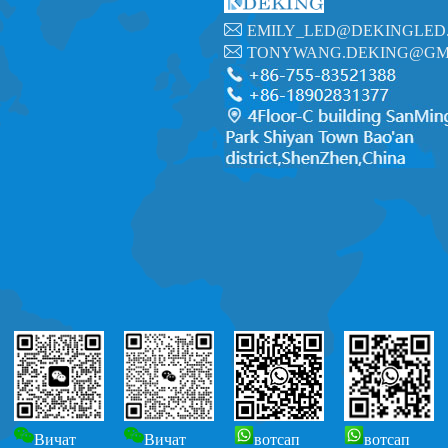
EMILY_LED@DEKINGLED
TONYWANG.DEKING@GM
Вичат
Вичат
вотсап
вотсап