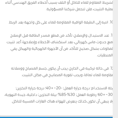
الشريط المقاوم للماء للتآكل أو التلف بسبب أخطاء الفريق الهندسي أثناء
عملية التثبيت، فلن تتحمل شركتنا المسؤولية.
10. انتبه إلى الطبقة الواقية المقاومة للماء على كل واجهة بعد الربط.
11. عند الاستبدال والإصلاح، تأكد من قطع مصدر الطاقة قبل الإصلاح
لمنع حدوث ماس كهربائي، بعد استكشاف الأخطاء وإصلاحها، أعد تثبيت
المكونات بشكل صحيح للتأكد من أن الأجهزة الكهربائية والهيكل يفي
بالمتطلبات.
12. في حالة تركيبه في الخارج، يجب أن يكون جسم المصباح ووصلاته
مقاومة للماء تمامًا، ويجب تقوية المصابيح في مكان التثبيت.
بيئة الاستخدام: درجة حرارة العمل: -20~+40؛ درجة حرارة التخزين:
-30~+60؛ رطوبة العمل: 30%-85%؛ بيئة التخزين: داخلية، جيدة التهوية،
ولا ينبغي أن تكون كذلك يتعرض للهواء هناك الغازات المسببة للتآكل.