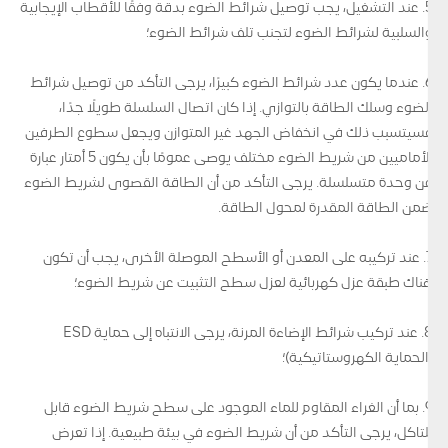
5. عند التشغيل، يجب توصيل شرائط الضوء بدقة وفقًا للأقطاب الإيجابية
والسلبية لشرائط الضوء لتجنب تلف شرائط الضوء؛
6. عندما يكون عدد شرائط الضوء كبيرًا، يرجى التأكد من توصيل شرائط
الضوء وسلك الطاقة بالتوازي. إذا كان اتصال السلسلة طويلًا جدًا،
فسيتسبب ذلك في انخفاض الجهد غير المتوازن ويجعل سطوع الطرفين
الأماميين من شريط الضوء مختلف يوصى عمومًا بأن يكون 5 أمتار عبارة
عن وحدة متسلسلة. يرجى التأكد من أن الطاقة القصوى لشريط الضوء
ضمن الطاقة المقدرة لمحول الطاقة.
7. عند تركيبه على المعدن أو الأسطح الموصلة الأخرى، يجب أن تكون
هناك طبقة عزل كهربائية لعزل سطح التثبيت عن شريط الضوء؛
8. عند تركيب شرائط الإضاءة المرنة، يرجى الانتباه إلى حماية ESD
(الحماية الكهروستاتيكية)؛
9. بما أن الغراء المقاوم للماء الموجود على سطح شريط الضوء قابل
للتآكل، يرجى التأكد من أن شريط الضوء في بيئة طبيعية. إذا تعرض