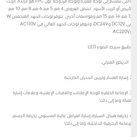
والتي تنقسم إلى لوحة مفردة ولوحة مزدوجة. لون FPC هو الزبدة، الزيت
الأبيض أو الزيت الأسود. تشمل العروض 4 مم، 5 مم، 6 مم، 8 مم، 10 مم،
12 مم، 14 مم، 15 مم ومواصفات أخرى. تتوفر لوحات الجهد المنخفض W
في DC12V وDC24V، وتتوفر لوحات الجهد العالي في AC110V
وAC220V.
تطبيق شريط الضوء LED
1. الديكور المنزلي.
2. إشارة المسار وتزيين الجدران الخارجية.
3. الإضاءة الخلفية للوحة الإعلانات، واللافتات الإعلانية، وعلامات إشارة
القناة، وما إلى ذلك؛
4. زخرفة هيكل السيارة، إشارة الفرامل عالية المستوى، زخرفة الجسم،
الإضاءة الزخرفية الداخلية، وما إلى ذلك؛