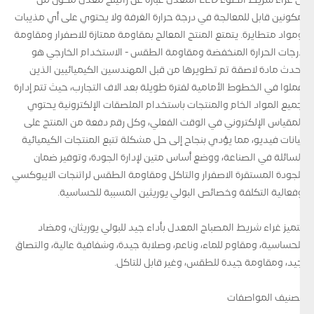
إن غراء شريط الضوء LED المعدل عبارة عن راتينج معدل مكون من
مكونين قابل للمعالجة في درجة حرارة الغرفة ولا يحتوي على أي مذيبات
ومواد متطايرة. يتمتع المنتج المعالج بمقاومة ممتازة للاصفرار ومقاومة
درجات الحرارة المنخفضة ومقاومة الطقس - الاستخدام الخارجي هو
أحدث مادة لاصقة تم تطويرها من قبل المهندسين الكيميائيين الذين
عملوا في الخطوط الأمامية لفترة طويلة بعد آلاف التجارب، حيث تتم إدارة
جميع المواد الخام والمنتجات باستخدام الملصقات الإلكترونية يحتوي
المقياس الإلكتروني في الوقت الفعلي، وكل رقم دفعة من المنتج على
بيانات فيديو، مما يؤدي بنجاح إلى حل مشكلة تتبع المنتجات الكيميائية
السائلة في الصناعة، ووضع أساس متين لإدارة الجودة، وتوفير ضمان
للجودة المستقرة الاصفرار والتآكل ومقاومة الطقس لراتنجات الايبوكسي
وفعالية التكلفة وخصائص البولي يوريثين المسببة للحساسية.
يتميز غراء شريط المصباح المعدل بأداء جيد للبولي يوريثان، ومضاد
للحساسية، ومقاوم للماء، وناعم، وصلابة جيدة، وشفافية عالية، والتصاق
جيد، ومقاومة جيدة للطقس، وغير قابل للتآكل.
تصنيف المواصفات