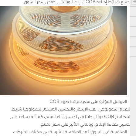
تصنيع شرائط إضاءة COB تدريجيًا، وبالتالي خفض سعر السوق.
العوامل المؤثرة على سعر شرائط ضوء COB
التقدم التكنولوجي: لعب الابتكار والتحسين المستمر لتكنولوجيا شريط
المصابيح COB دورًا إيجابيًا في تحسين أداء المنتج، كما أنه يساعد على
تحسين كفاءة الإنتاج، وبالتالي التأثير على سعر المنتج.
المنافسة في السوق: تعد المنافسة الشرسة بين مختلف الشركات