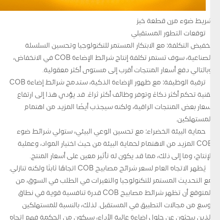
شريط ضوء مرن قطعة خبز
توقعات التطور المستقبلي
تخفيض التكلفة: مع الابتكار المستمر للتكنولوجيا وتحسين السلسلة
الصناعية، سوف تستمر تكلفة إنتاج شرائط الإضاءة COB في الانخفاض،
وبالتالي دفع أسعار المنتجات أقرب إلى مستوى أكثر معقولية.
ترقية الوظيفة: مع ظهور الإضاءة الذكية، ستدمج شرائط إضاءة COB
تقنية تحكم أكثر ذكاءً وتوفر وظائف أكثر ثراءً. قد يؤدي هذا إلى ارتفاع
أسعار بعض المنتجات الراقية، ولكنه سيجذب أيضًا المزيد من اهتمام
المستهلكين.
حماية البيئة الخضراء: مع تحسين الوعي البيئي، ستولي شرائط ضوء
COB المزيد من الاهتمام لحماية البيئة من حيث اختيار المواد، وعملية
الإنتاج، وما إلى ذلك، مما قد يكون له تأثير معين على أسعار المنتج.
يُظهر الاتجاه العام لسعر شرائح مصابيح COB اتجاهًا ثابتًا ولكنه تنازلي.
مع التحديث المستمر للتكنولوجيا والتغيرات في الطلب في السوق، من
المتوقع أن تظهر شرائط مصابيح COB قدرة تنافسية قوية في نطاق
أوسع من مجالات التطبيق في المستقبل. لذلك، بالنسبة للمستهلكين
الذين يبحثون عن حلول إضاءة عالية الأداء، سيكون من الحكمة فهم اتجاه