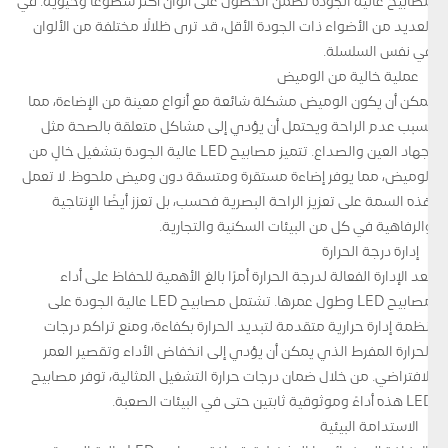
مصابيح عالية الجودة تضمن الحصول على ألوان أكثر سطوعًا وحيوية. في
العديد من الأضواء ذات الجودة الأقل، قد ترى ظلالًا مختلفة من الألوان
في نفس السلسلة.
عملية خالية من الوميض
يمكن أن يكون الوميض مشكلة شائعة مع أنواع معينة من الإضاءة، مما
يسبب عدم الراحة ويحتمل أن يؤدي إلى مشاكل متعلقة بالصحة مثل
إجهاد العين والصداع. تتميز مصابيح LED عالية الجودة بتشغيل خالٍ من
الوميض، مما يوفر إضاءة مستقرة ومتسقة دون وميض ملحوظ. لا تعمل
هذه السمة على تعزيز الراحة البصرية فحسب، بل تعزز أيضًا الإنتاجية
والرفاهية في كل من البيئات السكنية والتجارية.
إدارة درجة الحرارة
تعد الإدارة الفعالة لدرجة الحرارة أمرًا بالغ الأهمية للحفاظ على أداء
مصابيح LED وطول عمرها. تشتمل مصابيح LED عالية الجودة على
أنظمة إدارة حرارية متقدمة لتبديد الحرارة بكفاءة، ومنع تراكم درجات
الحرارة المفرط الذي يمكن أن يؤدي إلى انخفاض الأداء وتقصير العمر
الافتراضي. من خلال ضمان درجات حرارة التشغيل المثالية، توفر مصابيح
LED هذه أداءً وموثوقية ثابتين حتى في البيئات الصعبة.
الاستدامة البيئية