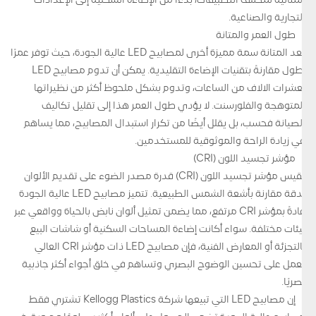
المثالية لمختلف التطبيقات، بدءًا من الإضاءة السكنية إلى الإعدادات
التجارية والصناعية.
طول العمر والمتانة
تعد المتانة سمة مميزة أخرى لمصابيح LED عالية الجودة، حيث توفر عمرًا
أطول مقارنةً بتقنيات الإضاءة التقليدية. يمكن أن تدوم مصابيح LED
لعشرات الآلاف من الساعات، وتدوم بشكل ملحوظ أكثر من نظيراتها
المتوهجة والفلورسنت. لا يؤدي طول العمر هذا إلى تقليل تكاليف
الصيانة فحسب، بل يقلل أيضًا من تكرار استبدال المصابيح، مما يساهم
في زيادة الراحة والموثوقية للمستخدمين.
مؤشر تجسيد اللون (CRI)
يقيس مؤشر تجسيد اللون (CRI) قدرة مصدر الضوء على تقديم الألوان
بدقة مقارنة بأشعة الشمس الطبيعية. تتميز مصابيح LED عالية الجودة
عادةً بمؤشر CRI مرتفع، مما يضمن تمثيل ألوان نابض بالحياة وواقعي عبر
بيئات مختلفة. سواء أكانت إضاءة المساحات السكنية أو شاشات البيع
بالتجزئة أو المعارض الفنية، فإن مصابيح LED ذات مؤشر CRI العالي
تعمل على تحسين الوضوح البصري وتساهم في خلق أجواء أكثر جاذبية
بصريًا.
إن مصابيح LED التي تبيعها شركة Kellogg Plastics تشتري فقط