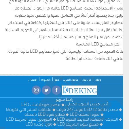
بالإضافة إلى فوائدها التشغيلية، تتوافق مصابيح LED عالية الجودة مع
مبادئ الاستدامة البيئية. مصابيح LED خالية من المواد الخطرة مثل
الزئبق، مما يجعلها أكثر أمانًا في التعامل معها والتخلص منها مقارنة
بمصابيح الفلورسنت. علاوة على ذلك، فإن تشغيلها بكفاءة في استخدام
الطاقة يقلل من انبعاثات غازات الدفيئة، مما يساهم في الجهود المبذولة
للتخفيف من تغير المناخ وتعزيز مستقبل أكثر اخضرارًا.
اختر مصابيح LED المناسبة
هناك العديد من السمات الرئيسية التي تميز مصابيح LED عالية الجودة،
بما في ذلك كفاءة استخدام الطاقة،
وطن
من نحن
حاصل الضرب
دعم
المدونة
الاتصال
رابط سريع
أدى مصدر الضوء الخطي
مصدر ضوء لافتات LED
مصدر طاقة LED 12 فولت/24 فولت
ملحقات المنتج التي تقودها
ضوء السقف LED
قطاع ضوء LED بالجملة
الشركة المصنعة لشريط الضوء LED
الموردين ضوء الشريط LED
مصنع ضوء الشريط LED
مورد وحدة LED