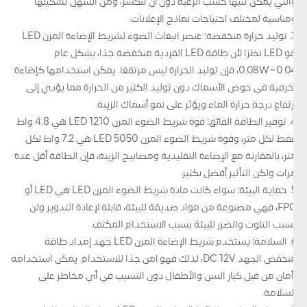
والتي يمكن ثنيها حسب الرغبة دون أن تنكسر، ومن السهل تشكيلها
ومناسبة لمختلف احتياجات نماذج الإعلانات.
3. توليد حرارة منخفضة: عنصر انبعاث الضوء لشريط الإضاءة المرن LED
هو LED نظرًا لأن طاقة LED الفردية منخفضة جدًا، بشكل عام
0.04~0.08W، فإن توليد الحرارة ليس مرتفعًا. يمكن استخدامها كإضاءة
زخرفية في حوض الأسماك دون توليد الكثير من الحرارة مما يؤدي إلى
ارتفاع درجة حرارة الماء ويؤثر على نمو أسماك الزينة.
4. توفير الطاقة الفائق: قوة شريط الضوء المرن LED 1210 هي 4.8 واط
فقط لكل متر، وقوة شريط الضوء المرن LED 5050 هي 7.2 واط لكل
متر، بالمقارنة مع الإضاءة التقليدية ومصابيح الزينة، فإن الطاقة أقل عدة
مرات ولكن التأثير أفضل بكثير.
5. حماية البيئة: سواء كانت مادة شريط الضوء المرن LED هي LED أو
FPC، فهي مصنوعة من مواد صديقة للبيئة، قابلة لإعادة التدوير ولن
تسبب التلوث والضرر للبيئة بسبب الاستخدام المكثف.
6. السلامة: يستخدم شريط الإضاءة المرن LED جهد إمداد طاقة
منخفض الجهد DC 12V، لذلك فهو آمن جدًا للاستخدام. يمكن استخدامه
بأمان من قبل كبار السن والأطفال دون التسبب في أي مخاطر على
السلامة.