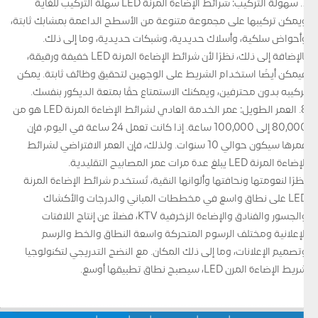
7. سهولة التركيب: شرائط الإضاءة المرنة LED سهلة التركيب للغاية
ويمكن تركيبها على مجموعة متنوعة من الأسطح الداعمة بمشابك ثابتة،
وأحواض سلكية، وأسلاك حديدية، وشبكات حديدية، وما إلى ذلك.
بالإضافة إلى ذلك، نظرًا لأن شرائط الإضاءة المرنة LED خفيفة ورقيقة،
فيمكن أيضًا استخدام الشريط على الوجهين لتحقيق وظائف ثابتة. يمكن
تركيبه بدون محترفين، ويمكنك الاستمتاع حقًا بمتعة الديكور بنفسك.
8. العمر الطويل: عمر الخدمة العادي لشرائط الإضاءة المرنة LED هو من
80,000 إلى 100,000 ساعة. إذا كانت تعمل 24 ساعة في اليوم، فإن
عمرها سيكون حوالي 10 سنوات. ولذلك، فإن العمر الافتراضي لشرائط
الإضاءة المرنة LED يبلغ عدة مرات عمر المصابيح التقليدية.
نظرًا لنعومتها ونحافتها وألوانها النقية، تُستخدم شرائط الإضاءة المرنة
LED على نطاق واسع في مخططات المباني والدرجات والأكشاك
والجسور والفنادق والإضاءة الزخرفية KTV، فضلاً عن إنتاج اللافتات
الإعلانية ومختلف الرسوم المتحركة واسعة النطاق والخط والرسم
وتصميم الإعلانات، وما إلى ذلك المكان. مع النضج التدريجي لتكنولوجيا
شريط الإضاءة المرن LED، سيصبح نطاق تطبيقها أوسع.