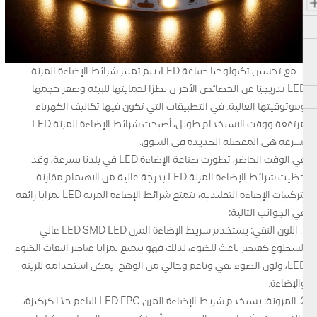
مع تحسين تكنولوجيا صناعة LED، يتم تمييز شرائط الإضاءة المرنة
LED تدريجيًا عن الخصائص الأخرى نظرًا لحمايتها للبيئة وصغر حجمها
وموثوقيتها العالية. في التطبيقات التي تكون فيها تكاليف الكهرباء
مرتفعة ووقت الاستخدام طويل، أصبحت شرائط الإضاءة المرنة LED
بسرعة هي المفضلة الجديدة في السوق.
في الوقت الحاضر، تطورت صناعة الإضاءة LED في بلدنا بسرعة، وقد
حظيت شرائط الإضاءة المرنة LED بدرجة عالية من الاهتمام مقارنة
بتركيبات الإضاءة التقليدية، تتمتع شرائط الإضاءة المرنة LED بمزايا رائعة
في الجوانب التالية:
1. اللون النقي: يستخدم شريط الإضاءة المرن LED SMD LED عالي
السطوع كعنصر باعث للضوء، لذلك فهو يتمتع بمزايا عناصر انبعاث الضوء
LED، ولون الضوء نقي وناعم وخالي من الوهج. يمكن استخدامه للزينة
والإضاءة.
2. المرونة: يستخدم شريط الإضاءة المرن LED FPC الناعم جدًا كركيزة،