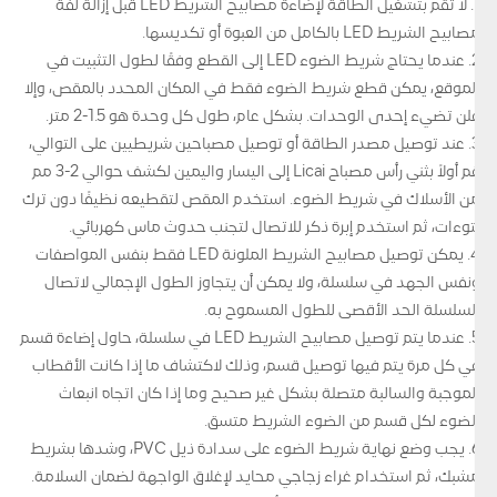
1. لا تقم بتشغيل الطاقة لإضاءة مصابيح الشريط LED قبل إزالة لفة
مصابيح الشريط LED بالكامل من العبوة أو تكديسها.
2. عندما يحتاج شريط الضوء LED إلى القطع وفقًا لطول التثبيت في
الموقع، يمكن قطع شريط الضوء فقط في المكان المحدد بالمقص، وإلا
فلن تضيء إحدى الوحدات. بشكل عام، طول كل وحدة هو 1.5-2 متر.
3. عند توصيل مصدر الطاقة أو توصيل مصباحين شريطيين على التوالي،
قم أولاً بثني رأس مصباح Licai إلى اليسار واليمين لكشف حوالي 2-3 مم
من الأسلاك في شريط الضوء. استخدم المقص لتقطيعه نظيفًا دون ترك
نتوءات، ثم استخدم إبرة ذكر للاتصال لتجنب حدوث ماس كهربائي.
4. يمكن توصيل مصابيح الشريط الملونة LED فقط بنفس المواصفات
ونفس الجهد في سلسلة، ولا يمكن أن يتجاوز الطول الإجمالي لاتصال
السلسلة الحد الأقصى للطول المسموح به.
5. عندما يتم توصيل مصابيح الشريط LED في سلسلة، حاول إضاءة قسم
في كل مرة يتم فيها توصيل قسم، وذلك لاكتشاف ما إذا كانت الأقطاب
الموجبة والسالبة متصلة بشكل غير صحيح وما إذا كان اتجاه انبعاث
الضوء لكل قسم من الضوء الشريط متسق.
6. يجب وضع نهاية شريط الضوء على سدادة ذيل PVC، وشدها بشريط
مشبك، ثم استخدام غراء زجاجي محايد لإغلاق الواجهة لضمان السلامة.