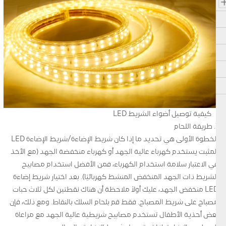
كيفية توصيل أضواء الشريط LED
1. طريقة اللحام
الخطوة الأولى هي تحديد ما إذا كان شريط الإضاءة/شريط الإضاءة LED
المثبت يستخدم كهرباء عالية الجهد أو كهرباء منخفضة الجهد (مع الأخذ
في الاعتبار سلامة استخدام الكهرباء، فمن الأفضل استخدام مصابيح
الشريط ذات الجهد المنخفض المنشط كهربائيًا). بعد اختيار شريط إضاءة
LED منخفض الجهد، عليك أولاً ملاحظة أن هناك نقطتين لكل ثلاث حبات
مصباح على شريط المصباح. فقط قم بلحام السلك بالنقاط. ومع ذلك، فإن
بعض أحذية الأطفال تستخدم مصابيح شريطية عالية الجهد مع مراعاة