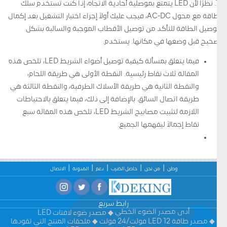
7. نظرًا لأن LED يتمتع بموصلية أحادية الاتجاه، إذا كنت تستخدم سلك
طاقة مع محول AC-DC، فيجب عليك أولاً إجراء اختبار التشغيل بعد إكمال
توصيل الطاقة للتأكد من توصيل الأقطاب الموجبة والسالبة بشكل
صحيح قبل وضعها في مكانها. يستخدم.
فيما يتعلق بمسألة كيفية توصيل أضواء الشريط LED، تلخص هذه
المقالة ثلاث نقاط رئيسية. النقطة الأولى هي طريقة اللحام،
والنقطة الثانية هي طريقة الأسلاك الطرفية، والنقطة الثالثة هي
طريقة اتصال السائق. بالإضافة إلى ذلك، فيما يتعلق بالاحتياطات
اللازمة لتثبيت مصابيح الشريط LED، تلخص هذه المقالة سبع
نقاط إجمالاً ليفهمها الجميع.
وطن
من نحن
حاصل الضرب
دعم
المدونة
الاتصال
رابط سريع
أدى مصدر الضوء الخطي
مصدر ضوء لافتات LED
مصدر طاقة LED 12 فولت/24 فولت
ملحقات المنتج التي تقودها