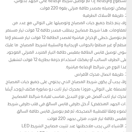
السطوع والإضاءة. إذا تم توصيل شريط الإضاءة عالي الجهد بدبوس،
فيمكن توصيله بمصدر طاقة منزلي بقوة 220 فولت.
2. طريقة الأسلاك الطرفية
أولا، يتم خلط جميع حبات المصباح وتوصيلها على التوالي مع عدد من
المقاومات. هذا شريط مصابيح يتطلب مصدر طاقة 12 فولت تيار مستمر.
قم بتوصيل خطي الإخراج مباشرة لمصدر الطاقة 12 فولت تيار مستمر (إما
منظم أو غير منظم) بالجوانب الإيجابية والسلبية لشريط المصباح. ما عليك
سوى توصيل قابس الطاقة بمقبس طاقة التيار المتردد المنزلي الموجود
على الطرف السالب، أو يمكنك استخدام حزمة بطارية 12 فولت لتشغيل
هذا النوع من شرائط الإضاءة مباشرة.
3. طريقة اتصال محرك الأقراص
أولاً، يجب أن يكون شريط المصباح الذي يحتوي على جميع حبات المصباح
المتصلة على التوالي، مزودًا بمحرك تيار ثابت ذو صابورة مكثف (يوجد أيضًا
محرك تيار ثابت أفضل من نوع التبديل مناسب لقيادة شرائط المصابيح
ذات الجهد المنخفض). أدخل طرفي قابس السائق في قلب طرفي شريط
الضوء وفقًا للقطبية الصحيحة، ثم قم بتوصيل قابس طاقة السائق
بمقبس طاقة تيار متردد منزلي بجهد 220 فولت.
2. الأشياء التي يجب ملاحظتها عند تثبيت مصابيح الشريط LED