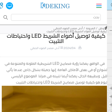
وطن
المدونة
أدى مصدر الضوء الخطي
كيفية توصيل أضواء الشريط LED واحتياطات التثبيت
كيفية توصيل أضواء الشريط LED واحتياطات
التثبيت
2024/04
أدى مصدر الضوء الخطي
في الواقع، يمكننا رؤية مصابيح LED الشريطية الملونة والمتنوعة في
الشوارع أو في بعض الأماكن العامة. إنها جميلة بشكل خاص عندما يأتي
الليل. وبطبيعة الحال، يمكننا أيضا تثبيته في منزلنا. الموضوع الرئيسي
اليوم هو كيفية توصيل مصابيح الشريط LED واحتياطات التثبيت