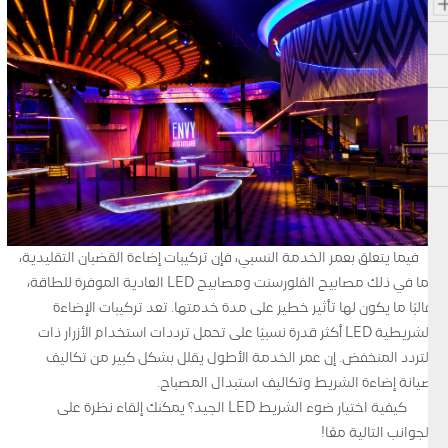
فيما يتعلق بعمر الخدمة النسبي، فإن تركيبات إضاءة القضبان التقليدية،
بما في ذلك مصابيح الفلورسنت ومصابيح LED العادية الموفرة للطاقة،
غالبًا ما يكون لها تأثير خطير على مدة خدمتها. تعد تركيبات الإضاءة
الشريطية LED أكثر قدرة نسبيًا على تحمل ترددات استخدام الأزرار ذات
التردد المنخفض. إن عمر الخدمة الأطول يقلل بشكل كبير من تكاليف
صيانة إضاءة الشريط وتكاليف استبدال المصباح.
كيفية اختيار ضوء الشريط LED الجيد؟ يمكنك إلقاء نظرة على
الجوانب التالية معًا!