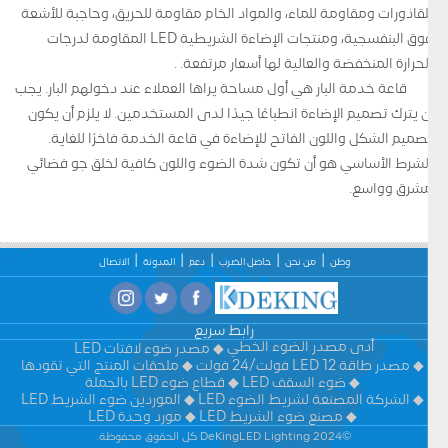
للقاذورات ومقاومة للماء، والمواد الخام مقاومة للحريق، وحاجبة للأشعة
فوق البنفسجية، ومنتجات الإضاءة الشريطية LED المقاومة لدرجات
الحرارة المنخفضة والعالية لها أسعار مرتفعة. .
قاعة خدمة البار هي أول مساحة يراها العملاء عند دخولهم البار. يجب
أن يترك تصميم الإضاءة انطباعًا جيدًا لدى المستخدمين. لا يلزم أن يكون
تصميم الشكل واللون الفاتح للإضاءة في قاعة الخدمة فاخرًا للغاية.
الشرط الأساسي هو أن تكون شدة الضوء واللون كافية لخلق جو فضائي
مشرق وواسع.
وطن
من نحن
حاصل الضرب
دعم
المدونة
الاتصال
رابط سريع
أدى مصدر الضوء الخطي
مصدر ضوء لافتات LED
مصدر طاقة LED 12 فولت/24 فولت
ملحقات المنتج التي تقودها
ضوء السقف LED
قطاع ضوء LED بالجملة
الشركة المصنعة لشريط الضوء LED
الموردين ضوء الشريط LED
مصنع ضوء الشريط LED
مورد وحدة LED
©2024 DeKingLED Lighting كل الحقوق محفوظة.