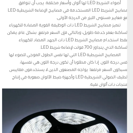
أضواء الشريط LED لها ألوان وأسعار مختلفة. يجب أن تتوافق
مصابيح الشريط LED المستخدمة في مصابيح الإضاءة الشريطية LED
مع معايير مستوى الليزر من الدرجة الأولى.
تتميز مصابيح الشريط LED ذات الوظيفة القوية المضادة للكهرباء
الساكنة بعمر خدمة طويل، وبالتالي فإن السعر مرتفع. بشكل عام، يمكن
فقط استخدام مصابيح الشريط LED ذات الجهد المضاد للكهرباء
الساكنة الذي يتجاوز 700 فولت لإضاءة شريط LED.
المصابيح الشريطية LED التي لها نفس الطول الموجي للضوء لها
نفس درجة اللون. إذا كان مطلوبا أن تكون درجة اللون هي نفسها،
فسيكون السعر مرتفعا. يواجه المصنعون الذين لا يستخدمون مقاييس
الطيف الضوئي الشريطية LED وأجهزة ضبط الألوان صعوبة في إنتاج
منتجات ذات ألوان نقية.