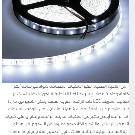
من الناحية الصحية، تعتبر المنتجات المصممة بمواد غير سامة أكثر
تكلفة، وخاصة مصابيح شريط LED الداخلية. لا تكن رخيصًا واستخدم
مصابيح الشريط LED ذات الرائحة القوية. فكيف يمكن التمييز بين ما إذا
كانت ضارة أم غير سامة؟ يمكنك شمها بأنفك في نفس الوقت. المنتجات
ذات الرائحة أرخص بكثير من المنتجات عديمة الرائحة، وتحتوي على كميات
زائدة من الرصاص والزئبق والكادميوم وغيرها من السموم. من منظور
إدارة السلامة البيئية المتاحة، هناك حلول تصميم آمنة وموثوقة مضادة