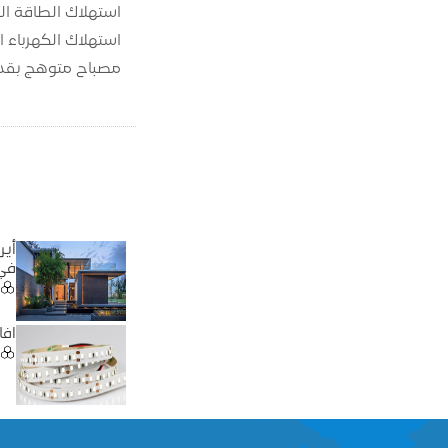
مصباح متوهج بقدرة 100 واط لمدة 6 ساعات يوميًا. استهلاك الطاقة لمدة 6 ساعات هو 100W*6=600W، أي 0.6 كيلووات
في 
آفا