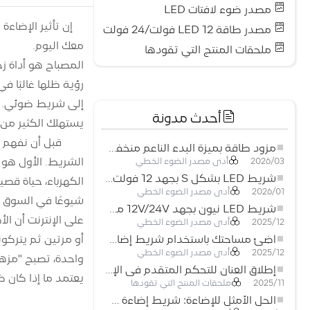
مصدر ضوء لافتات LED
مصدر طاقة LED 12 فولت/24 فولت
معك اليوم.
ملحقات المنتج التي تقودها
المصباح هو أداة زخ
رؤية ظلها غالبًا ف
إلى شريط ضوئي. و
أحدث مدونة
يستهلك الكثير من 
مزود طاقة بميزة البدء الناعم منخفض الجهد لأنظمة إضاءة LED
الشريط. الأول هو 
أدى مصدر الضوء الخطي
2026/03
شريط LED بشكل S بجهد 12 فولت: حل إضاءة مرن وفعال للتصميمات الحديثة
أدى مصدر الضوء الخطي
2026/01
شيوعًا في السوق ال
شريط LED نيون بجهد 12V/24V مع إمكانية القص كل 3 مصابيح: حل إضاءة نيون عصري لكل المساحات
أدى مصدر الضوء الخطي
2025/12
أو مرتين ثم يتركو
أضِئ مساحتك باستخدام شريط إضاءة LED نيون مرن منخفض الجهد
أدى مصدر الضوء الخطي
2025/12
إطلاق العنان للتحكم المتقدم في الإضاءة: المزايا الرئيسية لجهاز التحكم RGBW 5–24 فولت
يعتمد ما إذا كان 
ملحقات المنتج التي تقودها
2025/11
الحل الأمثل للإضاءة: شريط إضاءة LED مرن عالي الكثافة COB FOB للإضاءة الحديثة