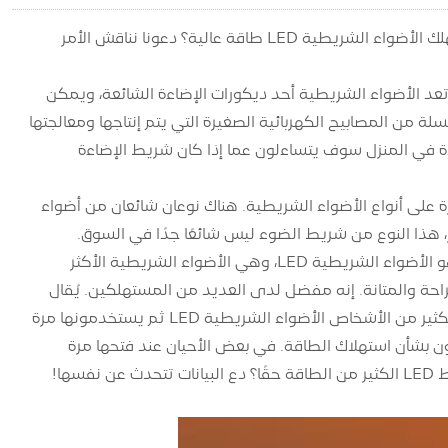
إن تأثير الإضاءة للأضواء الشريطية LED جيد جدًا في خلق جو الإضاءة، لكن هل تستهلك الأضواء الشريطية LED طاقة عالية؟ دعونا نناقش الأمر
. تعد الأضواء الشريطية أحد ديكورات الإضاءة الشائعة، ويمكن
ة من المصابيح الكهربائية الصغيرة التي يتم إنتاجها ومعالجتها
 في المنزل سوف يتساءلون عما إذا كان شريط الإضاءة
لأضواء الشريطية LED، دعونا أولاً نلقي نظرة على أنواع الأضواء الشريطية. هناك نوعان شائعان من أضواء
 هذا النوع من شريط الضوء ليس شائعًا جدًا في السوق.
الكهرباء، حياة قصيرة. ونتيجة لذلك، فإن تجربة العملاء والرؤية منخفضة للغاية. والآخر هو الأضواء الشريطية LED، وهي الأضواء الشريطية الأكثر
لراحة والمتانة. إنه مفضل لدى العديد من المستهلكين. يُقال
على الإنترنت أن الأضواء الشريطية LED تستهلك قدرًا كبيرًا من الطاقة، لذلك يشتري الكثير من الأشخاص الأضواء الشريطية LED ثم يستخدمونها مرة
ن بشأن استهلاك الطاقة. في بعض الأحيان عند فتحها مرة
واحدة، تصبح "مزهرية كبيرة" وتستهلك الموارد الطبيعية. فهل تستهلك مصابيح الشريط LED الكثير من الطاقة حقًا؟ دع البيانات تتحدث عن نفسها!