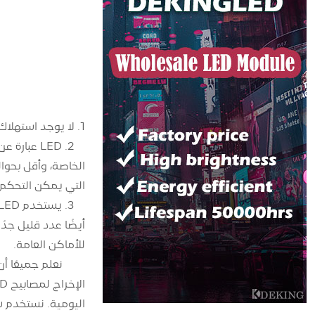
1. لا يوجد استهلاك للطاقة. يستخدم شريط الإضاءة مصدر ضوء LED صديق للبيئة وموفر للطاقة، أي الصمام الثنائي الباعث للضوء.
التي يمكن التحكم فيها، والألوان الصلبة 
للأماكن العامة.