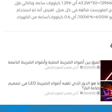
استهلاك الطاقة اليومي هو: 7.2 واط * 6 = 43.2 واط. استهلاك الكهرباء الشهري هو: 43.2W*30=1296W أي 1.296 كيلووات ساعة، وبالتالي فإن
1296W*12 أي 15.552 كيلووات ساعة. مصابيح الفلورسنت شائعة في كل منزل. افترض أنه تم استخدام
الفرق بين أضواء الشريط الصلبة وأضواء الشريط الناعمة
أدى مصدر الضوء الخطي
2024/05
ما هو الدور الذي تلعبه أضواء الشريط LED في تصميم
إضاءة البار؟
أدى مصدر الضوء الخطي
2024/05