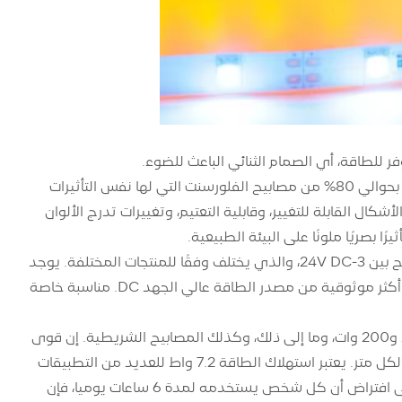
2. LED عبارة عن معدات إضاءة خضراء وصديقة للبيئة. استهلاك الطاقة الحركية أقل بحوالي 80% من مصابيح الفلورسنت التي لها نفس التأثيرات
ه إلقاء الضوء على الأشكال القابلة للتغيير، وقابلية التعتيم، وتغييرات تدرج الألوان
3. يستخدم LED مصدر طاقة تحويل الجهد المنخفض، وتيار نظام إمداد الطاقة يتراوح بين 3-24V DC، والذي يختلف وفقًا للمنتجات المختلفة. يوجد
أيضًا عدد قليل جدًا من DC36V و DC40V وما إلى ذلك، لذلك فهو مصدر طاقة تحويل أكثر موثوقية من مصدر الطاقة عالي الجهد DC. مناسبة خاصة
نعلم جميعًا أن المصابيح الكهربائية لها قوى خرج مختلفة، مثل 50 وات، و100 وات، و200 وات، وما إلى ذلك، وكذلك المصابيح الشريطية. إن قوى
الإخراج لمصابيح LED التي يستخدمها الأشخاص بشكل شائع هي 1.5W، 4.8W و7.2W لكل متر. يعتبر استهلاك الطاقة 7.2 واط للعديد من التطبيقات
اليومية. نستخدم شريطًا ضوئيًا عالي الطاقة بقدرة 7.2 وات لكل متر لإجراء الحساب. على افتراض أن كل شخص يستخدمه لمدة 6 ساعات يوميا، فإن