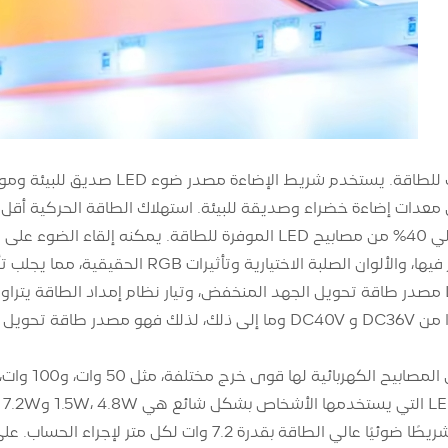
الخاصة، وأقل بحوالي 40% من مصابيح LED الموفرة للطاقة. يمكن
الاختيارية وتأثيرات RGB الحقيقية، مما يجلب تأثيرًا بصريًا ملونًا على البيئة الطبيعية.