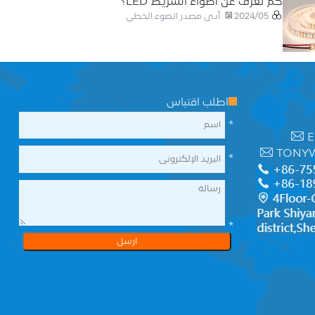
كم تعرف عن أضواء الشريط LED؟
أدى مصدر الضوء الخطي
2024/05
اطلب اقتباس
*
E
TONY
*
*
ارسل