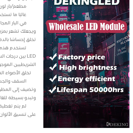
مطعم/بار لون 
غالبًا ما تستخدم 
تخلق إحساسًا بالد
تستخدم هذه الغ
LED بين درجات 
الشريطيين الموجود
تخلق الأضواء ا
السقف والجدران
وتبدو بسيطة للغاي
على تنسيق الألوان 