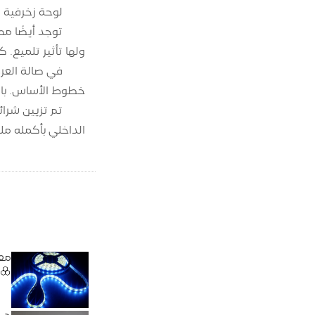
لوحة زخرفية معل
ولها تأثير تلميع. 
في صالة العرض ب
خطوط الأساس. بالإ
الداخلي بأكمله ملي
معر