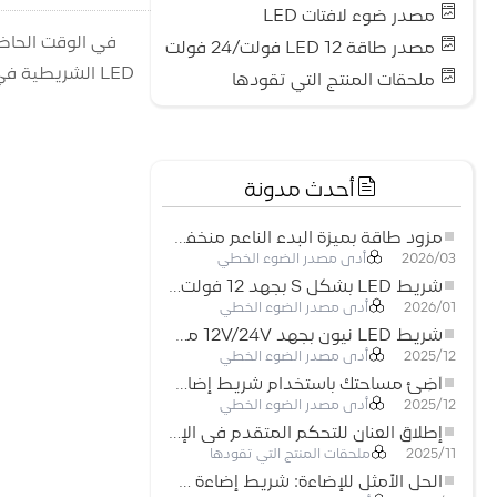
مصدر ضوء لافتات LED
في الوقت الحاض
مصدر طاقة LED 12 فولت/24 فولت
LED الشريطية في السقف العاري وإخفائها في فجوات الرفوف، مما ينبعث منها ضوء بارد وتخلق صورة احترافية وفعالة للشركة.
ملحقات المنتج التي تقودها
أحدث مدونة
مزود طاقة بميزة البدء الناعم منخفض الجهد لأنظمة إضاءة LED
أدى مصدر الضوء الخطي
2026/03
شريط LED بشكل S بجهد 12 فولت: حل إضاءة مرن وفعال للتصميمات الحديثة
أدى مصدر الضوء الخطي
2026/01
شريط LED نيون بجهد 12V/24V مع إمكانية القص كل 3 مصابيح: حل إضاءة نيون عصري لكل المساحات
أدى مصدر الضوء الخطي
2025/12
أضِئ مساحتك باستخدام شريط إضاءة LED نيون مرن منخفض الجهد
أدى مصدر الضوء الخطي
2025/12
إطلاق العنان للتحكم المتقدم في الإضاءة: المزايا الرئيسية لجهاز التحكم RGBW 5–24 فولت
ملحقات المنتج التي تقودها
2025/11
الحل الأمثل للإضاءة: شريط إضاءة LED مرن عالي الكثافة COB FOB للإضاءة الحديثة