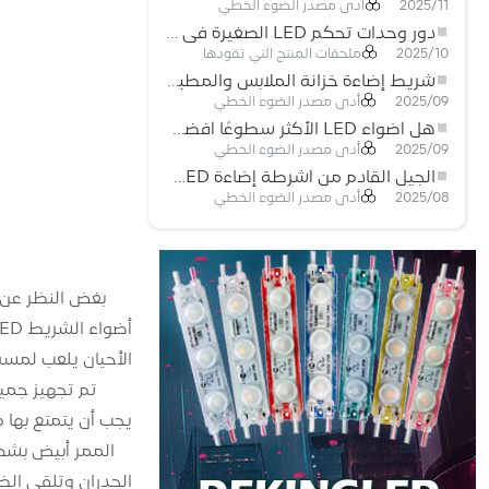
أدى مصدر الضوء الخطي
2025/11
دور وحدات تحكم LED الصغيرة في مشاريع إضاءة شريط LED
ملحقات المنتج التي تقودها
2025/10
شريط إضاءة خزانة الملابس والمطبخ: شريط COB LED اللمسي الذي يعيد تعريف الإضاءة المنزلية والتجارية
أدى مصدر الضوء الخطي
2025/09
هل أضواء LED الأكثر سطوعًا أفضل؟
أدى مصدر الضوء الخطي
2025/09
الجيل القادم من أشرطة إضاءة LED: قابلة للقطع بحرية لإمكانيات غير محدودة
أدى مصدر الضوء الخطي
2025/08
بغض النظر عن ال
الأحيان يلعب لمسة
تم تجهيز جميع أ
يجب أن يتمتع بها م
الممر أبيض بشك
الجدران وتلقي الضو