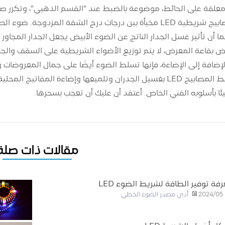
قة على الحائط، موضوعة بالضبط عند "القسم الذهبي"، وتكرر صدى تق
توجد أيضًا مصابيح شريطية LED مخبأة بين درجات درج الشقة الم
كما أن تأثير غسل الجدار الناتج عن الضوء الأبيض يجعل الجدار المج
قاعة المعرض، لا يتم توزيع الأضواء الشريطية على السقف والجدرا
ضافة إلى الإضاءة، فإنها تسلط الضوء أيضًا على جمال المعروضات و
تم تزيين شرائط المصابيح LED بغسيل الجدران وتلميعها وإضاءة ا
ئًا بأسلوبه الفني الخاص. أعتقد أن عليك أن تعجب بسحرها.
مقالات ذات صلة
فة توفير الطاقة لشريط الضوء LED
أدى مصدر الضوء الخطي
2024/05