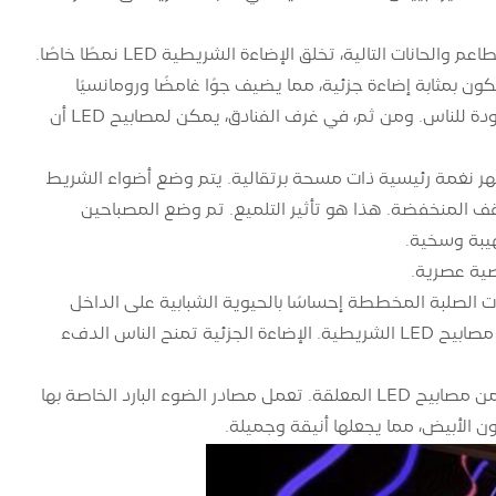
ت التالية، تخلق الإضاءة الشريطية LED نمطًا خاصًا.
من مصابيح LED الشريطية على الأرض لتكون بمثابة إضاءة جزئية، مما يضيف جوًا غامضًا ورومانسيًا
ويجعلك تشعر بمزيد من الراحة. في بار الطعام، تعطي أضواء الصمام الثنائي شعورًا بالبرودة للناس. ومن ثم، في غرف الفنادق، يمكن لمصابيح LED أن
هر نغمة رئيسية ذات مسحة برتقالية. يتم وضع أضواء الشريط
لأسقف المنخفضة. هذا هو تأثير التلميع. تم وضع المصباحين
هيبة وسخية.
صية عصرية.
الصلبة المخططة إحساسًا بالحيوية الشبابية على الداخل
وتضيف إلى المظهر العصري للمقهى. وبين هذه المفروشات الصلبة، يوجد العديد من مصابيح LED الشريطية. الإضاءة الجزئية تمنح الناس الدفء
لم يتم تغطية السقف البسيط بالأثاث الصلب فحسب، بل يحتوي أيضًا على العديد من مصابيح LED المعلقة. تعمل مصادر الضوء البارد الخاصة بها
لون الأبيض، مما يجعلها أنيقة وجميلة.