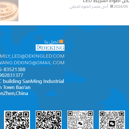
ل أضواء الشريط LED
أدى مصدر الضوء الخطي
2024/05
اتصل بنا
MILY_LED@DEKINGLED.COM
WANG.DEKING@GMAIL.COM