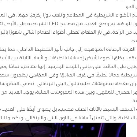
الجو
الأضواء الشريطية في المطاعم وتلعب دورًا زخرفيًا مهمًا. في المطاعم والحانا
في البار المجاور للردهة، تم وضع العديد 
فء.
رفة الإضاءة المتوهجة، إلى جانب تأثير التخطيط الداخلي، مما يظ
السقف. يخلق الضوء الأبيض إحساسًا بالطبقات والأبعاد الثلاثة بين ا
ين على الحائط على جانبي اللوحة الزخرفية. إنها متناظرة تمامًا وم
لشريطية جمالاً لطيفًا في غرف الفنادق؛ وفي المقاهي يظهرون شخ
 مغطاة بمفروشات صلبة باللون البني البرتقالي. تضفي المفروشات 
ة.
الداخلية، والتي تتمثل أساسًا في اللون البني والبرتقالي، ويكملها ال