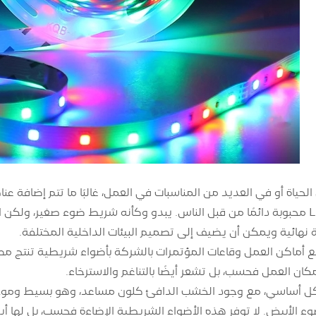
حياة أو في العديد من المناسبات في العمل، غالبًا ما تتم إضافة عنا
أضواء الشريط LED محبوبة دائمًا من قبل الناس. يبدو وكأنه شريط ضوء صغير، 
 نهائية ويمكن أن يضيف إلى تصميم البيئات الداخلية المختلفة.
ماكن العمل وقاعات المؤتمرات بالشركة بأضواء شريطية تنتج مصادر
كان العمل فحسب، بل تشعر أيضًا بالتناغم والاسترخاء.
ل أساسي، مع وجود الخشب الدافئ كلون مساعد، وهو بسيط وموحد. 
ء الأبيض. لا توفر هذه الأضواء الشريطية الإضاءة فحسب، بل لها أيضً