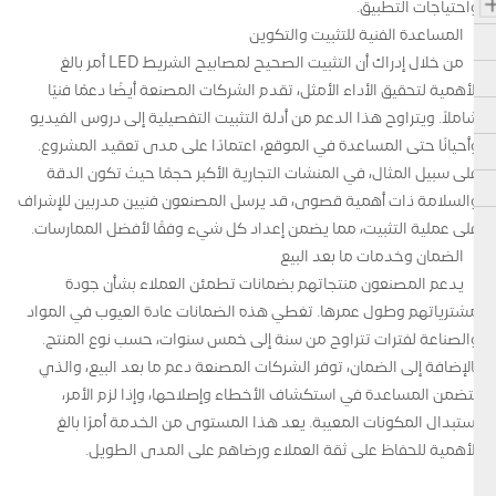
واحتياجات التطبيق.
المساعدة الفنية للتثبيت والتكوين
من خلال إدراك أن التثبيت الصحيح لمصابيح الشريط LED أمر بالغ
الأهمية لتحقيق الأداء الأمثل، تقدم الشركات المصنعة أيضًا دعمًا فنيًا
شاملاً. ويتراوح هذا الدعم من أدلة التثبيت التفصيلية إلى دروس الفيديو
وأحيانًا حتى المساعدة في الموقع، اعتمادًا على مدى تعقيد المشروع.
على سبيل المثال، في المنشآت التجارية الأكبر حجمًا حيث تكون الدقة
والسلامة ذات أهمية قصوى، قد يرسل المصنعون فنيين مدربين للإشراف
على عملية التثبيت، مما يضمن إعداد كل شيء وفقًا لأفضل الممارسات.
الضمان وخدمات ما بعد البيع
يدعم المصنعون منتجاتهم بضمانات تطمئن العملاء بشأن جودة
مشترياتهم وطول عمرها. تغطي هذه الضمانات عادة العيوب في المواد
والصناعة لفترات تتراوح من سنة إلى خمس سنوات، حسب نوع المنتج.
بالإضافة إلى الضمان، توفر الشركات المصنعة دعم ما بعد البيع، والذي
يتضمن المساعدة في استكشاف الأخطاء وإصلاحها، وإذا لزم الأمر،
استبدال المكونات المعيبة. يعد هذا المستوى من الخدمة أمرًا بالغ
الأهمية للحفاظ على ثقة العملاء ورضاهم على المدى الطويل.