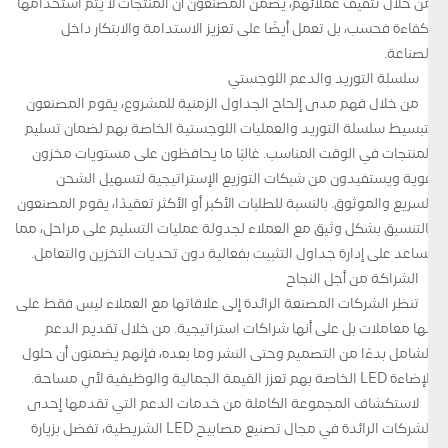
من خلال تثقيف عملائهم، يضمن المصنعون أن المنتجات لا يتم استخدامها
بكفاءة فحسب، بل تعمل أيضًا على تعزيز الاستدامة والابتكار داخل
الصناعة.
سلسلة التوريد والدعم اللوجستي
من خلال فهم مدى إلحاح الجداول الزمنية للمشروع، يقوم المصنعون
بتبسيط سلسلة التوريد والعمليات اللوجستية الخاصة بهم لضمان تسليم
المنتجات في الوقت المناسب. غالبًا ما يحافظون على مستويات مخزون
قوية ويستفيدون من شبكات التوزيع الإستراتيجية لتسهيل الشحن
السريع والموثوق. بالنسبة للطلبات الأكبر أو الأكثر تعقيدًا، يقوم المصنعون
بالتنسيق بشكل وثيق مع العملاء لجدولة عمليات التسليم على مراحل، مما
يساعد على إدارة جداول التثبيت بفعالية دون تحديات التخزين والتعامل.
الشراكة من أجل النجاح
تنظر الشركات المصنعة الرائدة إلى علاقاتها مع العملاء ليس فقط على
أنها معاملات بل على أنها شراكات استراتيجية. من خلال تقديم الدعم
الشامل بدءًا من التصميم وحتى النشر وما بعده، فإنهم يضمنون أن حلول
الإضاءة LED الخاصة بهم تعزز القيمة الجمالية والوظيفية لأي مساحة.
لاستكشاف المجموعة الكاملة من خدمات الدعم التي تقدمها إحدى
الشركات الرائدة في مجال تصنيع مصابيح LED الشريطية، تفضل بزيارة