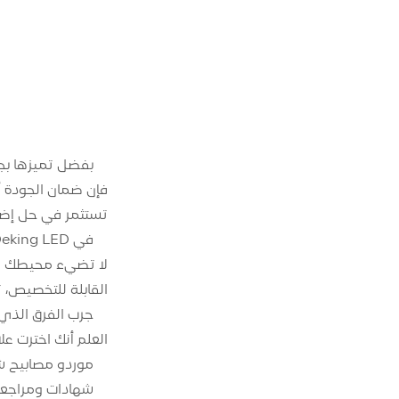
تستثمر في حل إضا
القابلة للتخصيص، تقدم Deking LED مجموعة واسعة من المنتجات المصممة لتلبية مت
العلم أنك اخترت عل
موردو مصابيح شريط LED ال
شهادات ومراجعا