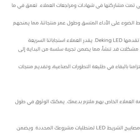
 من خلال التجارب المباشرة التي تمت مشاركتها في شهادات ومراجعات العملاء. تعمق في ما
وسطوع مصابيح الشريط LED الخاصة بنا. إنها تسلط الضوء على الأداء المتسق وطول عمر منتجاتنا، مما يمنحهم
رضا العملاء: تؤكد المراجعات التي لا تعد ولا تحصى على خدمة العملاء الاستثنائية التي تقدمها Deking LED. يقدر العملاء استجاباتنا السريعة
 أي مشكلات قد تنشأ، مما يضمن تجربة سلسة من البداية إلى
ا المستمرة في تكنولوجيا الإضاءة LED. إنهم يشيدون بالتزامنا بالبقاء في طليعة التطورات الصناعية، وتقديم منتجات
احة بالك. فريق خدمة العملاء الخاص بهم ملتزم بدعمك. يمكنك الوثوق في طول
سيكون من دواعي سرورك معرفة أن Deking LED يوفر خيارات التخصيص لتخصيص مصابيح الشريط LED لمتطلبات مشروعك المحددة. ويضمن