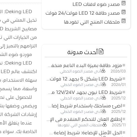
مصدر ضوء لافتات LED
Deking LED: الشركة الرائدة في مجال تصنيع جميع احتياجات مصابيح شريط LED الخاصة بك
مصدر طاقة LED 12 فولت/24 فولت
ملحقات المنتج التي تقودها
التزامهم بالتميز إل
أحدث مدونة
موردو ضوء الشريط LED المو
Deking LED: نظرة عامة مختصرة
مزود طاقة بميزة البدء الناعم منخفض الجهد لأنظمة إضاءة LED
أدى مصدر الضوء الخطي
2026/03
شريط LED بشكل S بجهد 12 فولت: حل إضاءة مرن وفعال للتصميمات الحديثة
أدى مصدر الضوء الخطي
2026/01
واسعة، مما يسمح ل
شريط LED نيون بجهد 12V/24V مع إمكانية القص كل 3 مصابيح: حل إضاءة نيون عصري لكل المساحات
أدى مصدر الضوء الخطي
2025/12
أضِئ مساحتك باستخدام شريط إضاءة LED نيون مرن منخفض الجهد
أدى مصدر الضوء الخطي
2025/12
إرشادات الشركة ال
إطلاق العنان للتحكم المتقدم في الإضاءة: المزايا الرئيسية لجهاز التحكم RGBW 5–24 فولت
ملحقات المنتج التي تقودها
2025/11
الخاصة بك. سواء كنت تبحث
الحل الأمثل للإضاءة: شريط إضاءة LED مرن عالي الكثافة COB FOB للإضاءة الحديثة