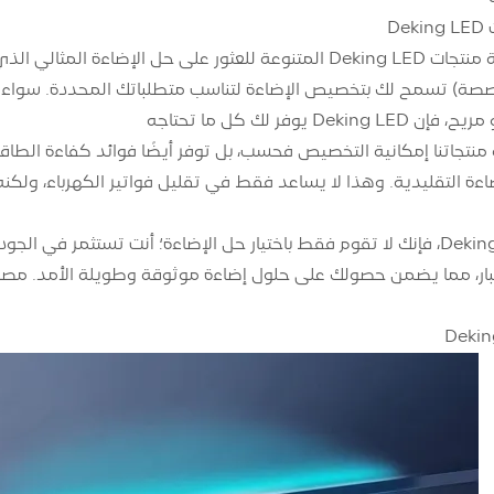
D
استكشف مجموعة منتجات Deking LED المتنوعة للعثور على حل ال
ة LED مخصصة) تسمح لك بتخصيص الإضاءة لتناسب متطلباتك المحددة. س
D يوفر لك كل ما تحتاجه
إضاءة التقليدية. وهذا لا يساعد فقط في تقليل فواتير الكهرباء، ول
عند اختيار Deking LED، فإنك لا تقوم فقط باختيار حل الإضاءة؛ أنت تست