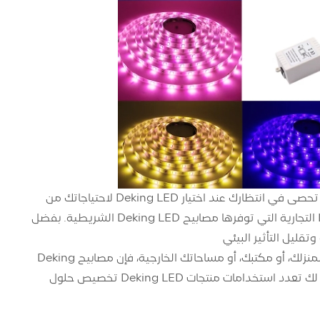
بينما تستكشف المزيد في عالم Deking LED، ستدرك بسرعة الفوائد التي لا تعد ولا تحصى في انتظارك عند اختيار Deking LED لاحتياجاتك من
مصابيح شريط LED. إحدى المزايا الرئيسية هي كفاءة استخدام الطاقة — إضاءة LED التجارية التي توفرها مصابيح Deking LED الشريطية. بفضل
علاوة على ذلك، يوفر لك Deking LED تنوعًا لا مثيل له. سواء كنت بحاجة إلى إضاءة لمنزلك، أو مكتبك، أو مساحاتك الخارجية، فإن مصابيح Deking
LED الشريطية تأتي بأطوال وألوان وتصميمات متنوعة لتناسب متطلباتك الخاصة. يتيح لك تعدد استخدامات منتجات Deking LED تخصيص حلول