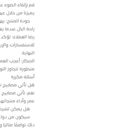
يميزنا من خلال عيو
راحة البال عندما 
للاستفسارات، والإ
النهاية.
متطورة تتجاوز التو
أسئلة مكررة
هل تأتي مصابيح شريط Deking LED
عمر وأداء منتجاتهم
هل يمكن لشركة Deking LED تخصيص الأضواء الشريطية لمشار
ذلك توافقًا مثاليًا