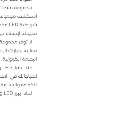
مجموعة منتجات eking LED
شريطي
محيطة لإضفاء جو مريح، فإن eking LED
مقارنة بخيارات ال
البصمة الكربونية.
للكفاءة والسلامة
لماذا يبرز Deking LED