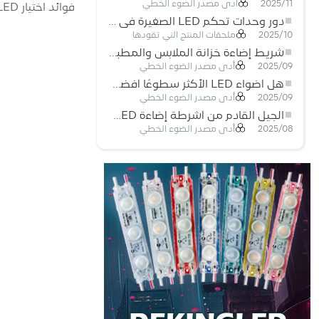
أدى مصدر الضوء الخطي
2025/11
فوائد اختيار Deking LED
دور وحدات تحكم LED الصغيرة في مشاريع إضاءة شريط LED
ملحقات المنتج التي تقودها
2025/10
شريط إضاءة خزانة الملابس والمطبخ: شريط COB LED اللمسي الذي يعيد تعريف الإضاءة المنزلية والتجارية
أدى مصدر الضوء الخطي
2025/09
هل أضواء LED الأكثر سطوعًا أفضل؟
أدى مصدر الضوء الخطي
2025/09
الجيل القادم من أشرطة إضاءة LED: قابلة للقطع بحرية لإمكانيات غير محدودة
أدى مصدر الضوء الخطي
2025/08