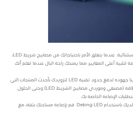
بفضل تميزها بجودة وابتكار لا مثيل لهما، تضع Deking LED معيارًا لحلول الإضاءة الاستثنائية. عندما يتعلق الأمر باحتياجاتك من مصابيح شريط LED،
Dek خضوع كل منتج لاختبارات صارمة لتلبية أعلى المعايير، مما يمنحك راحة البال عندما تعلم أنك
في Deking LED، التصميم المبتكر هو جوهر كل ما نقوم به. يكرس فريق الخبراء لدينا جهوده لدفع حدود تقنية LED لتزويدك بأحدث المنتجات التي
لا تضيء محيطك فحسب، بل تعزز أيضًا جماليات مساحتك. بدءًا من الخيارات الموفرة للطاقة (مصنعي وموردي مصابيح الشريط LED) وحتى الحلول
جرب الفرق الذي يمكن أن يحدثه ضمان الجودة والتصميم المبتكر في إعداد الإضاءة لديك باستخدام Deking LED. قم بإضاءة مساحتك بثقة، مع