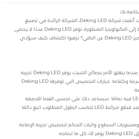
تخيل المشي في مساحة مغمورة بتوهج ناعم وجذاب، وتحول العادي إلى غير عادي. لقد أتقنت شركة Deking LED، الشركة الرائدة في تصنيع
مصابيح الشريط LED، فن إضاءة البيئة المحيطة بك بدقة وأناقة. من التصميمات الأنيقة إلى التكنولوجيا المتطورة، توفر Deking LED عددًا لا يحصى
من الخيارات التي تناسب احتياجاتك (اشترِ مصابيح شريط LED بالجملة). ولكن ما الذي يميز Deking LED عن الباقي؟ ترقبوا اكتشاف كيف سيؤدي
اكتشف عالم Deking LED في لمحة سريعة لفهم حلول شريط الإضاءة LED المبتكرة. عندما يتعلق الأمر بنصائح التثبيت، يوفر Deking LED تجربة
سهلة الاستخدام، مما يجعل من السهل عليك إعداد مصابيح الشريط LED الخاصة بك بسرعة وكفاءة. خيارات التخصيص التي توفرها Deking LED
ة.
للحصول على نصائح التثبيت، تأكد من تنظيف السطح الذي تخطط لتركيب شرائط LED فيه تمامًا. سيساعد ذلك على تحسين العصا اللاصقة
ويضمن وضعها بشكل أكثر أمانًا. شراء أضواء الشريط LED بالجملة. بالإضافة إلى ذلك، عند قطع شرائط LED لتناسب الطول المطلوب، اتبع دائمًا
Deking L مجموعة متنوعة من الألوان ومستويات السطوع وآليات التحكم لتخصيص تجربة الإضاءة
جه.