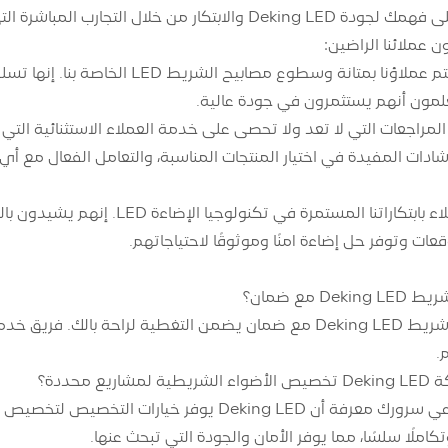
قم بإلقاء الضوء على فهمك لجودة Deking LED والابتكار
ن عملائنا الراضين:
جودة المنتج: يهتم عملاؤنا بمتانة 
يعلمون أنهم يستثمرون في جودة عالية.
رشادات المفيدة في اختيار المنتجات المناسبة، والتعامل الفعال مع
الابتكار: أعجب العملاء بابتكاراتن
قعات وتوفر حل إضاءة آمنًا وموثوقًا لاحتياجاتهم.
 مع ضمان؟
نعم، تأتي مصابيح شريط Deking LED مع ضمان يضمن التغطية لر
.
يع محددة؟
 وتكاملًا سلسًا، مما يوفر الأمان والجودة التي تبحث عنها.