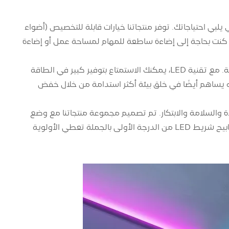
إضاءة المثالي الذي يلبي احتياجاتك. توفر منتجاتنا خيارات قابلة للتخصيص (أضواء
واء كنت بحاجة إلى إضاءة ساطعة للمهام لمساحة عمل أو إضاءة
لا توفر مجموعة منتجاتنا إمكانية التخصيص فحسب، بل توفر أيضًا فوائد كفاءة الطاقة. مع تقنية LED، يمكنك الاستمتاع بتوفير كبير في الطاقة
كنه يساهم أيضًا في خلق بيئة أكثر استدامة من خلال خفض
ثمر في الجودة والسلامة والابتكار. تم تصميم مجموعة منتجاتنا مع وضع
احتياجاتك في الاعتبار، مما يضمن حصولك على حلول إضاءة موثوقة وطويلة الأمد. مصابيح شريط LED من الدرجة الأولى بالجملة تعطي الأولوية