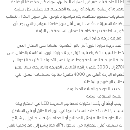
LED الخاصة بك. ضع في اعتبارك التطبيق، سواء كان مخصصًا للإضاءة
المميزة، أو إضاءة المهام، أو الإضاءة المحيطة. قد يتطلب كل تطبيق
مستويات سطوع مختلفة، يتم قياسها باللومن. على سبيل المثال، تتطلب
الإضاءة المميزة عادةً عدد لومن أقل من إضاءة المهام، والتي يجب أن
تكون ساطعة بدرجة كافية لضمان السلامة في الرؤية.
معرفة درجة حرارة اللون
تعد درجة حرارة اللون أمرًا بالغ الأهمية اعتمادًا على المكان الذي
تخطط لتثبيت الأضواء فيه. تؤثر درجة حرارة اللون، المقاسة بالكلفن، على
الحالة المزاجية للمساحة ووظيفتها. تعتبر الأضواء الأكثر دفئًا (حوالي
2700 إلى 3000 كلفن) رائعة للأماكن المريحة والمريحة، بينما تعتبر
الأضواء الباردة (أعلى من 4000 كلفن) مثالية لمساحات العمل التي
تتطلب الوضوح واليقظة.
تحديد الجودة والمتانة المطلوبة
تقييم الظروف البيئية
يجب أيضًا أن يأخذ اختيارك لمصابيح الشريط LED في الاعتبار بيئة
التثبيت. إذا كنت تخطط لاستخدامها في الهواء الطلق أو في المناطق
ذات الرطوبة العالية (مثل المطابخ أو الحمامات)، فستحتاج إلى شرائح
ذات تصنيف أعلى للحماية من الدخول (IP)، مما يشير إلى مقاومتها للغبار