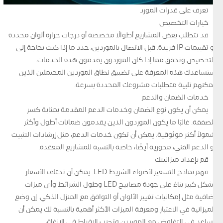
تعرف على قدرات المورد
خيارات التخصيص
قد تتطلب بعض المشاريع أطوالًا مخصصة أو درجات حرارة ألوان محددة
أو تقييمات IP فريدة. قبل الاتصال بالموردين، حدد ما إذا كنت بحاجة إلى
التخصيص وتحقق مما إذا كان الموردون يقدمون هذه الخدمات.
ستساعدك هذه المعرفة على تضييق نطاق الموردين المحتملين الذين
يمكنهم تلبية متطلبات مشروعك المحددة بسرعة.
خدمات الضمان والدعم
يمكن أن يكون نوع الضمان وخدمات الدعم المقدمة بمثابة كسر
للصفقة. غالبًا ما يكون الموردون الذين يقدمون ضمانات أطول وأكثر
شمولاً أكثر موثوقية. يمكن أن تكون خدمات الدعم، مثل إرشادات التثبيت
أو الدعم الفني، محورية أيضًا، خاصة بالنسبة للمشاريع المعقدة.
قم بإعداد ميزانيتك
فهم نماذج التسعير لأضواء الشريط LED. يمكن أن تختلف الأسعار
بشكل كبير بناءً على جودة مصابيح LED وطول الشرائط وأي ميزات
إضافية مثل إمكانيات تغيير الألوان أو التوافق مع المنزل الذكي. إن وضع
الميزانية في الاعتبار ومعرفة الميزات الأكثر أهمية بالنسبة لك يمكن أن
يساعد في التفاوض مع الموردين وتجنب الإفراط في الإنفاق.