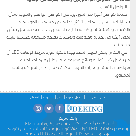
التواصل الفعال
عندما تتواصل أخيرًا مع الموردين، فإن التواصل الواضح والموجز بشأن
متطلباتك سيسهل التفاعل الأكثر كفاءة. كن مستعدًا بالمواصفات
والكميات والأسئلة. لا يوضح هذا الإعداد مدى جديتك فحسب، بل يمكّن
المورد أيضًا من تقديم معلومات وتوصيات دقيقة مصممة خصيصًا لتلبية
احتياجاتك.
في الختام، يمكن للنهج المعد جيدًا لاختيار مورد شريط الإضاءة LED أن
يعزز بشكل كبير كفاءة ونتائج مشروعك. من خلال فهم احتياجاتك
ومواصفات المنتج وقدرات المورد، يمكنك ضمان نجاح الشراكة وتنفيذ
المشروع.
وطن
من نحن
حاصل الضرب
دعم
المدونة
الاتصال
رابط سريع
أدى مصدر الضوء الخطي
مصدر ضوء لافتات LED
مصدر طاقة LED 12 فولت/24 فولت
ملحقات المنتج التي تقودها
ضوء السقف LED
قطاع ضوء LED بالجملة