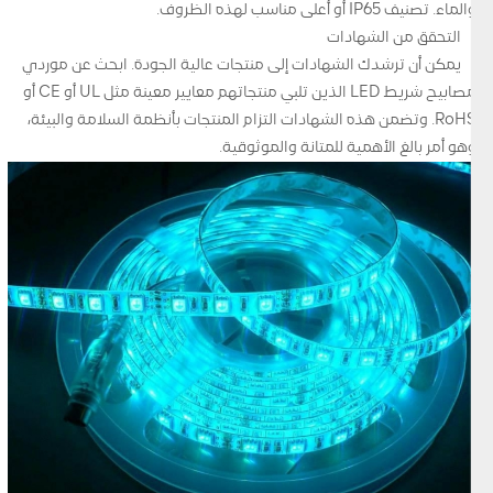
والماء. تصنيف IP65 أو أعلى مناسب لهذه الظروف.
التحقق من الشهادات
يمكن أن ترشدك الشهادات إلى منتجات عالية الجودة. ابحث عن موردي
مصابيح شريط LED الذين تلبي منتجاتهم معايير معينة مثل UL أو CE أو
RoHS. وتضمن هذه الشهادات التزام المنتجات بأنظمة السلامة والبيئة،
وهو أمر بالغ الأهمية للمتانة والموثوقية.