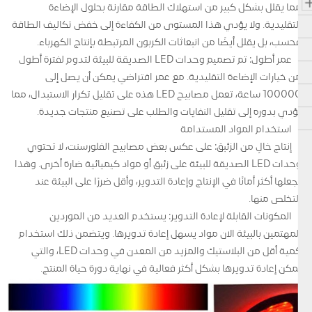
مما يقلل بشكل كبير من استهلاك الطاقة مقارنة بحلول الإضاءة
التقليدية. ولا يؤدي هذا المستوى من الكفاءة إلى خفض تكاليف الطاقة
فحسب، بل يقلل أيضًا من انبعاثات الكربون المرتبطة بإنتاج الكهرباء.
عمر أطول: تم تصميم وحدات LED الصديقة للبيئة لتدوم لفترة أطول
من خيارات الإضاءة التقليدية. مع عمر افتراضي يمكن أن يصل إلى
100000 ساعة، تعمل مصابيح LED هذه على تقليل تكرار الاستبدال، مما
يؤدي بدوره إلى تقليل النفايات والطلب على تصنيع منتجات جديدة.
استخدام المواد المستدامة
إنتاج خالٍ من الزئبق: على عكس بعض مصابيح الفلورسنت، لا تحتوي
وحدات LED الصديقة للبيئة على زئبق أو مواد كيميائية ضارة أخرى. وهذا
يجعلها أكثر أمانًا في الإنتاج وإعادة التدوير، وأقل ضررًا على البيئة عند
التخلص منها.
المكونات القابلة لإعادة التدوير: يستخدم العديد من الموردين
المهتمين بالبيئة الآن مواد يسهل إعادة تدويرها. ويتضمن ذلك استخدام
كمية أقل من البلاستيك والمزيد من المعدن في وحدات LED، والتي
يمكن إعادة تدويرها بشكل أكثر فعالية في نهاية دورة حياة المنتج.