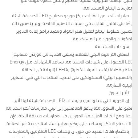
تقليل البصمة الكربونية لعملية التصنيع وتمثل خطوة مهمة نحو
ممارسات الإنتاج المستدامة.
مبادرات الحد من النفايات: يركز موردو مصابيح LED الصديقة للبيئة
أيضًا على تقليل النفايات في عمليات التصنيع الخاصة بهم. يتضمن ذلك
تحسين خطوط الإنتاج لتقليل هدر المواد وتنفيذ برامج إعادة التدوير
للمكونات والمواد غير المستخدمة.
شهادات الاستدامة
لضمان التزامهم البيئي للعملاء، يسعى العديد من موردي مصابيح
LED للحصول على شهادات الاستدامة. تساعد الشهادات مثل Energy
Star وRoHS (تقييد المواد الخطرة) وLEED (الريادة في الطاقة
والتصميم البيئي) المستهلكين على تحديد المنتجات التي تلبي المعايير
البيئية الصارمة.
تأثير السوق
إن الجهود التي يبذلها موردو وحدات LED الصديقة للبيئة لها تأثير
عميق على السوق، مما يدفع المنافسين إلى تبني ممارسات أكثر استدامة
أيضًا. ومع انخراط المزيد من الموردين في ممارسات صديقة للبيئة، فإن
ذلك يدفع الابتكار ويساعد على وضع معايير استدامة جديدة عبر الصناعة.
باختصار، هناك العديد من موردي وحدات LED الملتزمين بالممارسات