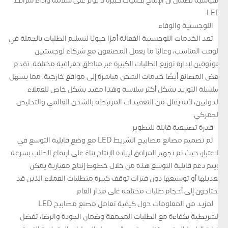
القياسية لضمان أن الإنتاج بكميات كبيرة لا يؤثر على سلامة وأداء شرائط
LED.
اللوجستية والوفاء
تعد الخدمات اللوجستية الفعالة أمرًا حيويًا لتسليم الطلبات بالجملة في
الوقت المناسب، وغالبًا ما يعمل المصنعون مع شركاء لوجستيين
موثوقين لإدارة توزيع الطلبات الكبيرة عبر مناطق جغرافية مختلفة. تقدم
بعض المصانع أيضًا خدمات الشحن مباشرة إلى مواقع خارجية، مما يسهل
سلسلة التوريد بشكل أكثر سلاسة وهذا مفيد بشكل خاص للعملاء
الدوليين، لأنه يقلل من التعقيدات المرتبطة بالشحن العالمي والتخليص
الجمركي.
قدرة تصنيعية قابلة للتطوير
تم تصميم مصانع مصابيح الشريط LED مع وضع قابلية التوسع في
الاعتبار، حيث تم تجهيز المرافق لزيادة الإنتاج بناءً على ارتفاع الطلب بسرعة.
ويتم دعم قابلية التوسع هذه من خلال خطوط إنتاج معيارية يمكن
تعديلها أو توسيعها دون فترات توقف كبيرة متطلبات العملاء الذين قد
يحتاجون إلى أحجام طلبات مختلفة على مدار العام.
لمزيد من المعلومات حول كيفية تعامل مصنع مصابيح LED
الشريطية بكفاءة مع الطلبات المجمعة وضمان الجودة والرضا، تفضل