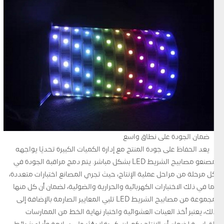
ضمان الجودة على نطاق واسع
يعد الحفاظ على جودة المنتج مع إدارة الكميات الكبيرة تحديًا يواجهه
مصنعو مصابيح الشريط LED بشكل مباشر. يتم دمج مراقبة الجودة في
كل مرحلة من مراحل عملية الإنتاج، حيث تجري المصانع اختبارات متعددة،
بما في ذلك الاختبارات الكهربائية والحرارية والضوئية، لضمان أن كل منها
مجموعة من مصابيح الشريط LED تلبي المعايير الصارمة بالإضافة إلى
ذلك، يعتبر أخذ العينات العشوائية واختبار نهاية الخط من الممارسات