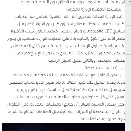
يلبي متطلبات المشروعات واسعة النطاق دون التضحية بالجودة.
التخطيط المتقدم وإدارة المخزون
تعد الإدارة الفعالة للمخزون أمرًا بالغ الأهمية للتعامل مع الطلبات
الكبيرة. عادةً ما تحتفظ المصانع بمخزون كبير من المواد الخام مثل
مصابيح LED والمقاومات وثنائي الفينيل متعدد الكلور لتجنب التأخير لا
يقتصر الأمر على التنبؤ بالحاجة بناءً على الطلبات الواردة فحسب، بل يقوم
أيضًا بمواءمة جداول الإنتاج لتحسين الإنتاجية، ومن خلال الحفاظ على
مستوى المخزون الأمثل، يمكن للمصانع بدء دورات الإنتاج فور تلقي
الطلبات المجمعة، وبالتالي تقليل المهل الزمنية.
إدارة حسابات مخصصة
يتضمن التعامل مع الطلبات المجمعة أيضًا خدمة عملاء مخصصة
عندما يقدم العميل طلبًا كبيرًا، فغالبًا ما يتم تعيين مدير حساب مخصص
له، ويعمل هذا المحترف كنقطة اتصال أساسية، حيث يقوم بتوجيه
العميل خلال كل خطوة من خطوات العملية، بدءًا من تقديم الطلب
وحتى يضمن التسليم النهائي أن جميع المتطلبات المحددة، مثل الأطوال
أو الألوان المخصصة أو الميزات الإضافية مثل الطلاءات المقاومة للماء،
يتم توصيلها وتنفيذها بدقة.