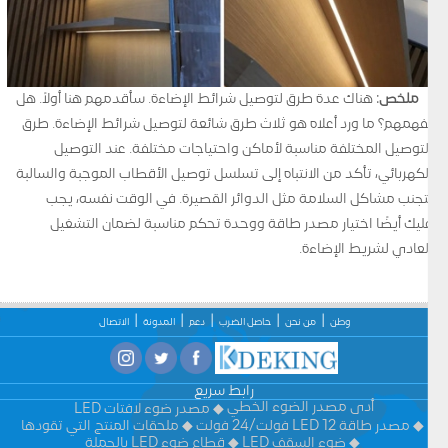
ملخص
: هناك عدة طرق لتوصيل شرائط الإضاءة. سأقدمهم هنا أولاً. هل
تفهمهم؟ ما ورد أعلاه هو ثلاث طرق شائعة لتوصيل شرائط الإضاءة. طرق
التوصيل المختلفة مناسبة لأماكن واحتياجات مختلفة. عند التوصيل
الكهربائي، تأكد من الانتباه إلى تسلسل توصيل الأقطاب الموجبة والسالبة
لتجنب مشاكل السلامة مثل الدوائر القصيرة. في الوقت نفسه، يجب
عليك أيضًا اختيار مصدر طاقة ووحدة تحكم مناسبة لضمان التشغيل
العادي لشريط الإضاءة.
وطن
من نحن
حاصل الضرب
دعم
المدونة
الاتصال
رابط سريع
أدى مصدر الضوء الخطي
مصدر ضوء لافتات LED
مصدر طاقة LED 12 فولت/24 فولت
ملحقات المنتج التي تقودها
ضوء السقف LED
قطاع ضوء LED بالجملة