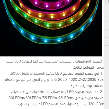
تتضمن المواصفات والمعلمات النموذجية لشرائط الإضاءة LED بشكل
أساسي الجوانب التالية:
1. نوع مصدر الضوء: مصابيح LED شائعة الاستخدام تشمل 5050،
3535، 2835، 2427، 4020، 2020، 1515 وأنواع أخرى، تتوافق مع الأحجام
المختلفة وتأثيرات الضوء.
2. عدد حبات مصباح LED: يتم حساب ذلك عادةً بناءً على عدد حبات
المصباح لكل متر، مثل 30LED/m، 60LED/m، 72LED/m، 96LED/m،
120LED/m، إلخ. سوف تؤثر حبات مصباح LED على تأثير الضوء