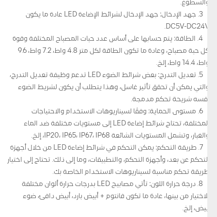
والسطوع.
3. جهد الإدخال: جهد الإدخال لشرائط الإضاءة LED عادة ما يكون
DC5V-DC24V.
4. الطاقة: يتم حسابها على أساس عدد حبات المصباح المختلفة وقوة
كل حبة مصباح، وعادة ما تكون الطاقة لكل متر 4.8 واط، 7.2 واط، 9.6
واط، 14.4 واط، إلخ.
5. تعديل التدرج: بعض شرائط الضوء LED تدعم وظيفة تعديل التدرج،
والتي يمكن أن تحقق تأثير غاسل، وهذا يتطلب أن يكون لشريط الضوء
نفسه شريحة تحكم مدمجة.
6. مستوى الحماية: وفقًا لسيناريوهات الاستخدام والاحتياجات
المختلفة، تحتاج شرائط إضاءة LED إلى مستويات مختلفة ضد الماء
والغبار، وتشمل المستويات الشائعة IP20، IP65، IP67، IP68، إلخ.
7. طريقة التحكم: يمكن التحكم في شرائط إضاءة LED من خلال أجهزة
التحكم عن بعد، وأجهزة التحكم، والتطبيقات، وما إلى ذلك. تحتاج إلى اختيار
طريقة تحكم مناسبة لسيناريوهات الاستخدام الخاصة بك.
8. درجة حرارة اللون: تأتي مصابيح LED بدرجات حرارة ألوان مختلفة
للاختيار من بينها، عادة ما تكون فانتوم + أبيض بارد، أبيض دافئ، ضوء
أبيض، إلخ.