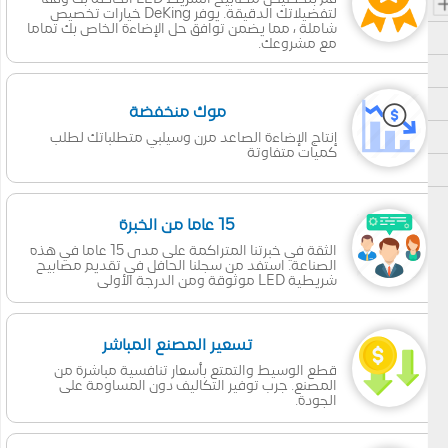
لتفضيلاتك الدقيقة. يوفر DeKing خيارات تخصيص
شاملة ، مما يضمن توافق حل الإضاءة الخاص بك تماما
مع مشروعك.
موك منخفضة
إنتاج الإضاءة الصاعد مرن وسيلبي متطلباتك لطلب
كميات متفاوتة
15 عاما من الخبرة
الثقة في خبرتنا المتراكمة على مدى 15 عاما في هذه
الصناعة. استفد من سجلنا الحافل في تقديم مصابيح
شريطية LED موثوقة ومن الدرجة الأولى
تسعير المصنع المباشر
قطع الوسيط والتمتع بأسعار تنافسية مباشرة من
المصنع. جرب توفير التكاليف دون المساومة على
الجودة.