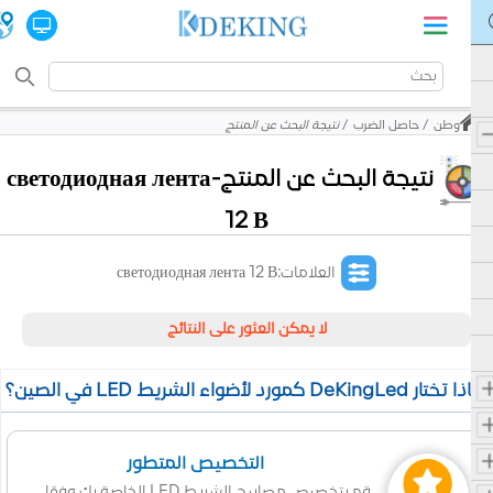
وطن
حاصل الضرب
نتيجة البحث عن المنتج
نتيجة البحث عن المنتج-светодиодная лента
12 В
العلامات:светодиодная лента 12 В
لا يمكن العثور على النتائج
 تختار DeKingLed كمورد لأضواء الشريط LED في الصين؟
التخصيص المتطور
قم بتخصيص مصابيح الشريط LED الخاصة بك وفقا