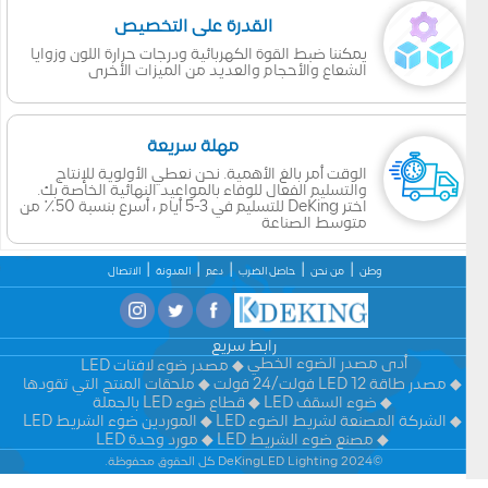
القدرة على التخصيص
يمكننا ضبط القوة الكهربائية ودرجات حرارة اللون وزوايا
الشعاع والأحجام والعديد من الميزات الأخرى
مهلة سريعة
الوقت أمر بالغ الأهمية. نحن نعطي الأولوية للإنتاج
والتسليم الفعال للوفاء بالمواعيد النهائية الخاصة بك.
اختر DeKing للتسليم في 3-5 أيام ، أسرع بنسبة 50٪ من
متوسط الصناعة
وطن
من نحن
حاصل الضرب
دعم
المدونة
الاتصال
رابط سريع
أدى مصدر الضوء الخطي
مصدر ضوء لافتات LED
مصدر طاقة LED 12 فولت/24 فولت
ملحقات المنتج التي تقودها
ضوء السقف LED
قطاع ضوء LED بالجملة
الشركة المصنعة لشريط الضوء LED
الموردين ضوء الشريط LED
مصنع ضوء الشريط LED
مورد وحدة LED
©2024 DeKingLED Lighting كل الحقوق محفوظة.