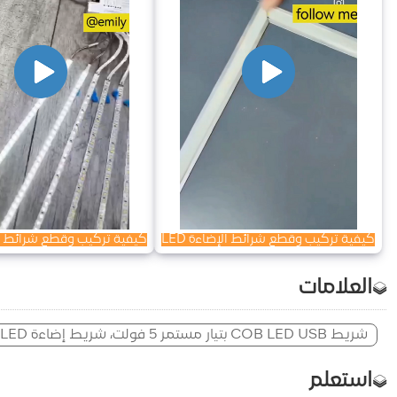
كيفية تركيب وقطع شرائط الإضاءة LED
كيفية تركيب وقطع شرائط الإض
العلامات
شريط COB LED USB بتيار مستمر 5 فولت، شريط إضاءة LED أبيض دافئ أبيض، إضاءة خلفية للتلفزيون، مصباح ديكور منزلي بشريط، ضوء سلسلة LED بطول 1-5 متر
استعلم