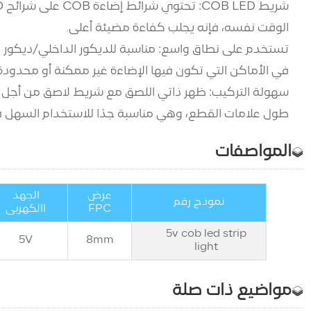
الوقت نفسه، فإنه يجلب كفاءة مضيئة أعلى.
تستخدم على نطاق واسع: مناسبة للديكور الداخلي/ديكور ا
في الأماكن التي تكون فيها الإضاءة غير ممكنة أو محدودة،
طول علامات القطع، وهي مناسبة جدًا للاستخدام السهل ف
المواصفات
عرض
الجهد
نموذج رقم
FPC
االكهربى
5v cob led strip
5V
8
mm
light
مواضيع ذات صلة