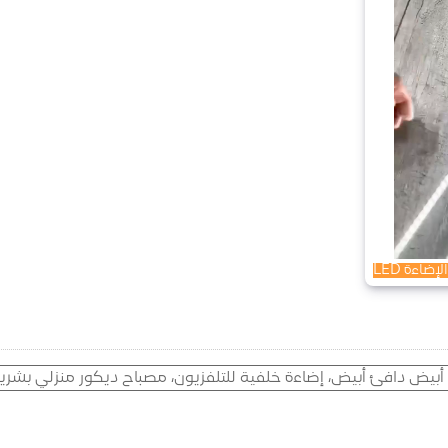
اءة LED