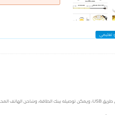
 تعليمي
يعمل بمنفذ USB: جهد العمل 5 فولت ويمكن تشغيله عن طريق USB، ويمكن توصيله بب