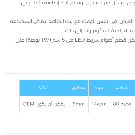
نبعاث قريبة من بعضها البعض بشكل غير مسبوق، وتخلق أداء إضاءة فائقًا. وفي
نة العرض. في نفس الوقت مع بنك الطاقة، يمكن استخدامه
ة للدراجة/السكوتر وما إلى ذلك.
سهولة التركيب: ظهر ذاتي اللصق مع شريط لاصق من أجل استخدام آمن وسهل. يمكن أن تنحني وتطوى حسب الرغبة. يمكن قطع أضواء شريط LED كل 5 سم (1.97 بوصة) على
كفاءة
قوة
مقاس
CCT
lm/w
80
w/m
14
mm
8
يمكن أن يكون OEM