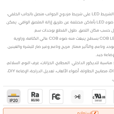
تركيب مريح وسريع: يحتوي ضوء الشريط LED على شريط مزدوج الجوانب متصل بالجانب الخلفي،
ويمكنك استخدامه عن طريق ربط ضوء LED بأماكن مختلفة عن طريق إزالة الملصق الواقي. يمكن
ول حسب مكان اللصق. طول القطع بوحدات سم.
ناعم وبيئي: يتميز شريط الضوء COB LED بسطح ينبعث منه ضوء COB عالي الكثافة، وزاوية
، والضوء موحد وناعم، والتأثير ممتاز. مريح وناعم وغير ضار للبشرة والعينين.
إضاءة جيد.
سبة للديكور الداخلي. المطابخ، الخزانات، غرف النوم، السلالم،
المرايا، الممرات، الإضاءة الخلفية DIY، مصابيح الطاولة، أضواء الألعاب، تعديل الدراجة، الإضاءة DIY،
.
استعلام