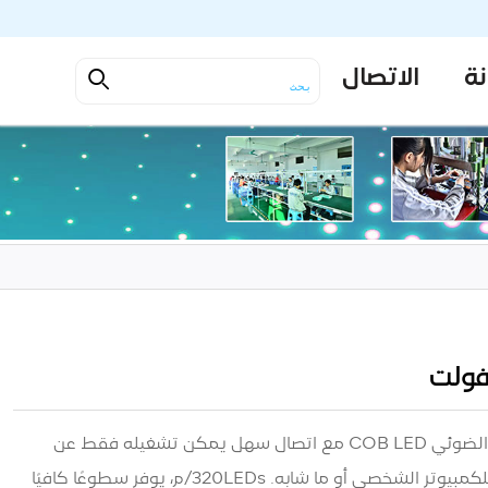
نة
الاتصال
موصل USB DC5V: هذا الشريط الضوئي COB LED مع اتصال سهل يمكن تشغيله فقط عن
طريق توصيل الكابل بطرف USB للكمبيوتر الشخصي أو ما شابه. 320LEDs/م، يوفر سطوعًا كافيًا