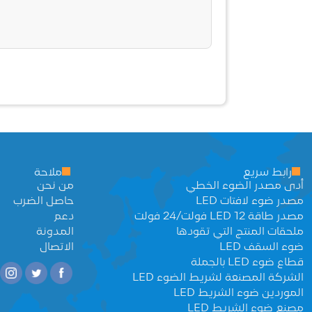
رابط سريع
ملاحة
أدى مصدر الضوء الخطي
من نحن
مصدر ضوء لافتات LED
حاصل الضرب
مصدر طاقة LED 12 فولت/24 فولت
دعم
ملحقات المنتج التي تقودها
المدونة
ضوء السقف LED
الاتصال
قطاع ضوء LED بالجملة
الشركة المصنعة لشريط الضوء LED
الموردين ضوء الشريط LED
مصنع ضوء الشريط LED