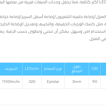
شريط COB LED: تحتوي شرائط إضاءة COB على شرائح LED أكثر كثافة، مما يجعل وحدات الا
لمنزل/إضاءة خلفية التلفزيون/إضاءة أسفل السرير/إضاءة خزا
 مثل كشك الوجبات الخفيفة، والتخييم، وتعديل الإضاءة الخارجي
ي المنزل.
طول
CRI
نوع الصمام
LEDs/m
التجويف
القطع
1100
lm/m
320
Epistar
3mm
90