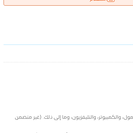
نك الطاقة، وشاحن الهاتف المحمول، والكمبيوتر، والتليفزيون، وما إلى ذلك. (غير متضمن