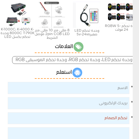
وحدة تحكم RGBW 5-
K-1000C، K-4000 K-
24 فولت
8 مللي متر 10 مللي متر
وحدة تحكم LED
8000C T-790K وحدة
2pin COB LED موصل
صغيرة5v-24v
تحكم بكسل LED
الشريط
العلامات
وحدة تحكم LED، وحدة تحكم RGB، وحدة تحكم الموسيقى RGB
استعلم
*
*
*