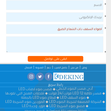
*
*
*
*
ابقى على تواصل
وطن
من نحن
حاصل الضرب
دعم
المدونة
الاتصال
رابط سريع
أدى مصدر الضوء الخطي
مصدر ضوء لافتات LED
مصدر طاقة LED 12 فولت/24 فولت
ملحقات المنتج التي تقودها
ضوء السقف LED
قطاع ضوء LED بالجملة
الشركة المصنعة لشريط الضوء LED
الموردين ضوء الشريط LED
مصنع ضوء الشريط LED
مورد وحدة LED