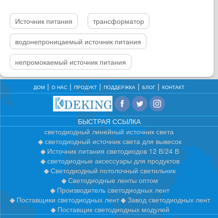
Источник питания
трансформатор
водонепроницаемый источник питания
непромокаемый источник питания
ДОМ
О НАС
ПРОДУКТ
ПОДДЕРЖКА
БЛОГ
КОНТАКТ
БЫСТРАЯ ССЫЛКА
светодиодный линейный источник света
светодиодный источник света для вывесок
Источник питания светодиодов 12 В/24 В
светодиодные аксессуары для продуктов
Светодиодный потолочный светильник
Светодиодные ленты оптом
Производитель светодиодных лент
Поставщики светодиодных лент
Завод светодиодных лент
Поставщик светодиодных модулей