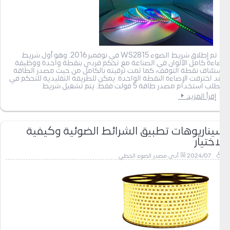
تم إطلاق شريط الضوء WS2815 في نوفمبر 2016. وهو أول شريط
إضاءة كامل الألوان في الصناعة مع تحكم فردي بنقطة واحدة ووظيفة
استئناف نقطة التوقف، كما تمت ترقيته بالكامل من حيث مصدر الطاقة
لقد اخترقت الإضاءة النقطة الواحدة. يمكن للطريقة التقليدية للتحكم في
الطلب استخدام مصدر طاقة 5 فولت فقط. يتم تشغيل شريط
إقرأ المزيد
سيناريوهات تطبيق الشرائط الضوئية وكيفية
الاختيار
2024/07
أدى مصدر الضوء الخطي