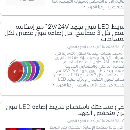
العالية، الأداء المستقر، وسهولة التركيب، مما
يجعله خيارا
إقرأ المزيد
شريط LED نيون بجهد 12V/24V مع إمكانية
القص كل 3 مصابيح: حل إضاءة نيون عصري لكل
المساحات
2025/12
أدى مصدر الضوء الخطي
تشهد تقنيات الإضاءة تطوراً متسارعاً في
السنوات الأخيرة، وأصبحت إضاءة LED النيون
واحدة من أكثر حلول الإضاءة انتشاراً في
التصميم الداخلي والمعماري الحديث.
يجمع شريط LED نيون بجهد 12V/24V مع
إمكانية القص كل 3 مصابيح LED بين المظهر
الجذاب للنيون التقليدي ومزايا تقنية LED
الحديثة من حيث الأمان، الكف
إقرأ المزيد
أضِئ مساحتك باستخدام شريط إضاءة LED نيون
مرن منخفض الجهد
2025/12
أدى مصدر الضوء الخطي
في عالم تصميم الإضاءة الحديثة، يُعد شريط