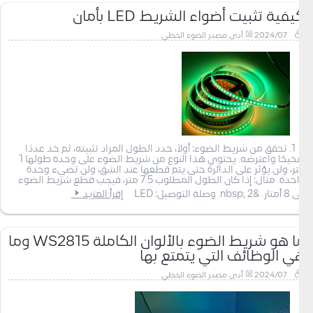
كيفية تثبيت أضواء الشريط LED بأمان
2024/07
أدى مصدر الضوء الخطي
1. تحقق من شريط الضوء: أولاً، حدد الطول المراد تثبيته، ثم خذ عددًا
صحيحًا واعترضه. يحتوي هذا النوع من شريط الضوء على وحدة طولها 1
متر، ولن يؤثر على الدائرة حتى يتم قطعها عند الشق، ولن تضيء وحدة
واحدة. مثال: إذا كان الطول المطلوب 7.5 متر، فيجب قطع شريط الضوء
إلى 8 أمتار. &nbsp; 2. وصلة التوصيل: LED
إقرأ المزيد
ما هو شريط الضوء بالألوان الكاملة WS2815 وما
هي الوظائف التي يتمتع بها
2024/07
أدى مصدر الضوء الخطي