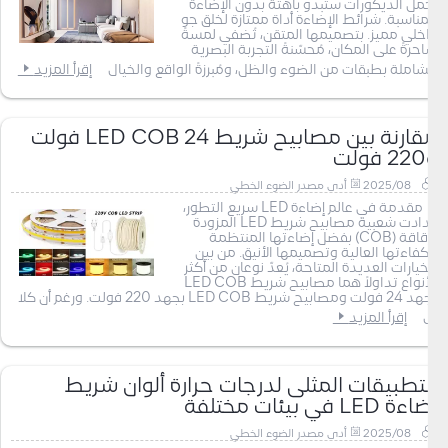
أجمل الديكورات ستبدو باهتة بدون الإضاءة
المناسبة. شرائط الإضاءة أداة ممتازة لخلق جو
داخلي مميز. بتصميمها المتقن، تُضفي لمسةً
ساحرةً على المكان، مُحسّنةً التجربة البصرية
الشاملة بطبقات من الضوء والظل، ومُبرزةً الواقع والخيال
إقرأ المزيد
مقارنة بين مصابيح شريط LED COB 24 فولت
و220 فولت
2025/08
أدى مصدر الضوء الخطي
مقدمة في عالم إضاءة LED سريع التطور،
ازدادت شعبية مصابيح شريط LED المزودة
برقاقة (COB) بفضل إضاءتها المنتظمة
وكفاءتها العالية وتصميمها الأنيق. من بين
الخيارات العديدة المتاحة، يُعدّ نوعان من أكثر
الأنواع تداولاً هما مصابيح شريط LED COB
بجهد 24 فولت ومصابيح شريط LED COB بجهد 220 فولت. ورغم أن كلا
ال
إقرأ المزيد
التطبيقات المثلى لدرجات حرارة ألوان شريط
إضاءة LED في بيئات مختلفة
2025/08
أدى مصدر الضوء الخطي