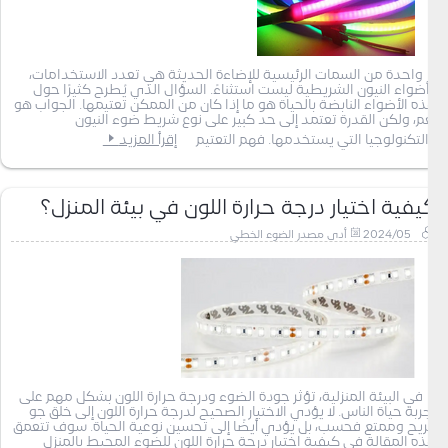
واحدة من السمات الرئيسية للإضاءة الحديثة هي تعدد الاستخدامات،
وأضواء النيون الشريطية ليست استثناءً. السؤال الذي يُطرح كثيرًا حول
هذه الأضواء النابضة بالحياة هو ما إذا كان من الممكن تعتيمها. الجواب هو
نعم، ولكن القدرة تعتمد إلى حد كبير على نوع شريط ضوء النيون
والتكنولوجيا التي يستخدمها. فهم التعتيم
إقرأ المزيد
كيفية اختيار درجة حرارة اللون في بيئة المنزل؟
2024/05
أدى مصدر الضوء الخطي
في البيئة المنزلية، تؤثر جودة الضوء ودرجة حرارة اللون بشكل مهم على
تجربة حياة الناس. لا يؤدي الاختيار الصحيح لدرجة حرارة اللون إلى خلق جو
مريح وممتع فحسب، بل يؤدي أيضًا إلى تحسين نوعية الحياة. سوف تتعمق
هذه المقالة في كيفية اختيار درجة حرارة اللون للضوء المحيط بالمنزل