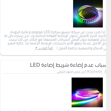
إذا كنت تبحث عن شركة تصنيع شرائط LED موثوقة وعالية الجودة،
فاخترنا، الخيار الأفضل لحلول الإضاءة الفعالة الخاصة بك. نحن نشارك كل ما
تحتاج لمعرفته حول أفضل الشركات المصنعة، مع التأكد من أنك ستجد
الحل الأمثل عندما يتعلق الأمر باحتياجات الإضاءة الخاصة بك. جائزة التميز
في الابتكار والتصميم تحافظ أفضل ا
إقرأ المزيد
أسباب عدم إضاءة شريط إضاءة LED
2024/06
أدى مصدر الضوء الخطي