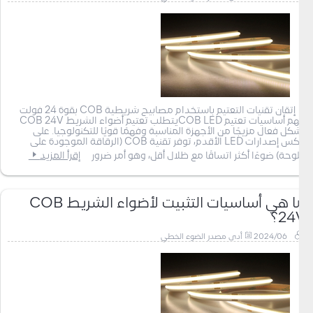
إتقان تقنيات التعتيم باستخدام مصابيح شريطية COB بقوة 24 فولت
فهم أساسيات تعتيم COB LEDيتطلب تعتيم أضواء الشريط COB 24V
بشكل فعال مزيجًا من الأجهزة المناسبة وفهمًا قويًا للتكنولوجيا. على
عكس إصدارات LED الأقدم، توفر تقنية COB (الرقاقة الموجودة على
اللوحة) ضوءًا أكثر اتساقًا مع ظلال أقل، وهو أمر ضرور
إقرأ المزيد
ما هي أساسيات التثبيت لأضواء الشريط COB
24V؟
2024/06
أدى مصدر الضوء الخطي