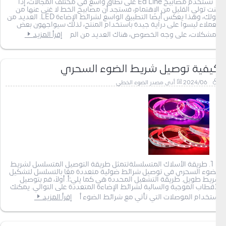
تُستخدم مصابيح Ed Line على نطاق واسع في مختلف المجالات، إذا
كنت تولي القليل من الاهتمام، فستجد أن مصابيح الخط لا غنى عنها من
حولك، وهذا يعكس أيضًا التطبيق الواسع لشرائط الإضاءة LED. العديد من
العملاء ليسوا على دراية جيدة باستخدام المنتج، لذلك سيواجهون بعض
المشكلات، على وجه الخصوص، هناك العديد من الم
إقرأ المزيد
كيفية توصيل شريط الضوء السحري
2024/06
أدى مصدر الضوء الخطي
1. طريقة الأسلاك المتسلسلةتتمثل طريقة التوصيل المتسلسل لشريط
الضوء السحري في توصيل شرائط ضوئية متعددة معًا بالتسلسل لتشكيل
شريط طويل. طريقة التشغيل المحددة هي كما يلي:أ. أولاً، قم بتوصيل
الأقطاب الموجبة والسالبة لشرائط الإضاءة المتعددة على التوالي. يمكنك
استخدام الموصلات التي تأتي مع شرائط الضوء أ
إقرأ المزيد