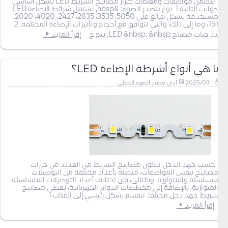
تتضمن مواصفات ومعلمات طراز مصابيح الشريط LED بشكل أساسي
الجوانب التالية 1. نوع مصدر الضوء: &nbsp; تشتمل شرائط الإضاءة LED
المستخدمة بشكل شائع على 5050، 3535، 2835، 2427، 4020، 2020،
1515، وما إلى ذلك، والتي تتوافق مع أحجام وتأثيرات الإضاءة المختلفة. 2.
عدد حبات مصباح LED &nbsp; &nbsp; يتم ح
إقرأ المزيد
ما هي أنواع أشرطة الإضاءة LED؟
2025/03
أدى مصدر الضوء الخطي
حسب جهد الدخل تتكون مصابيح الشريط من العديد من خرزات
المصابيح بنفس المواصفات، متصلة بأعداد مختلفة من التوصيلات
المتسلسلة والمتوازية. وبالتالي، فإن اختلاف أعداد التوصيلات المتسلسلة
والمتوازية، بالإضافة إلى مخططات الدوائر الكهربائية، يُعطي مصابيح
الشريط جهد دخل مختلفًا. تنقسم بشكل رئيسي إلى الفئات ا
إقرأ المزيد