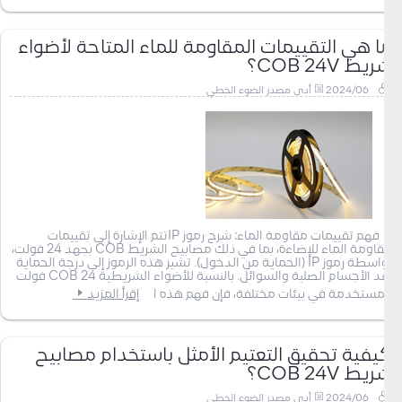
ما هي التقييمات المقاومة للماء المتاحة لأضواء
شريط COB 24V؟
2024/06
أدى مصدر الضوء الخطي
فهم تقييمات مقاومة الماء: شرح رموز IPتتم الإشارة إلى تقييمات
مقاومة الماء للإضاءة، بما في ذلك مصابيح الشريط COB بجهد 24 فولت،
بواسطة رموز IP (الحماية من الدخول). تشير هذه الرموز إلى درجة الحماية
ضد الأجسام الصلبة والسوائل. بالنسبة للأضواء الشريطية COB 24 فولت
المستخدمة في بيئات مختلفة، فإن فهم هذه ا
إقرأ المزيد
كيفية تحقيق التعتيم الأمثل باستخدام مصابيح
شريط COB 24V؟
2024/06
أدى مصدر الضوء الخطي