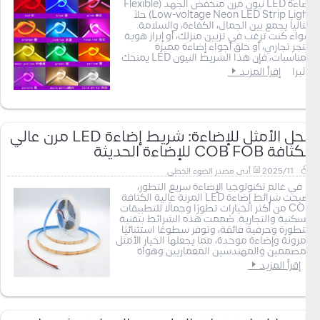
إضاءة LED نيون مرن منخفض الجهد (Flexible
Low-voltage Neon LED Strip Light) حلاً
مثالياً يجمع بين الجمال، الكفاءة، والسلامة.
سواء كنت ترغب في تزيين منزلك، أو إبراز هوية
متجر تجاري، أو خلق أجواء إضاءة مميزة
للمناسبات، فإن هذا الشريط النيون LED يمنحك
تأثيرا
إقرأ المزيد
الحل الأمثل للإضاءة: شريط إضاءة LED مرن عالي
الكثافة COB FOB للإضاءة الحديثة
2025/11
أدى مصدر الضوء الخطي
في عالم تكنولوجيا الإضاءة سريع التطور،
أصبحت شرائط إضاءة LED المرنة عالية الكثافة
COB من أكثر الخيارات تطورًا وجمالًا للتطبيقات
السكنية والتجارية. صُممت هذه الشرائط بتقنية
متطورة وحرفية فائقة، وتوفر سطوعًا استثنائيًا
ومرونة وإضاءة موحدة، مما يجعلها الخيار الأمثل
للمصممين والمهندسين المعماريين وهواة
إقرأ المزيد