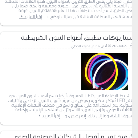
المنزل. فيما يلي بعض الطرق للتزيين بأضواء النيون. هذه العلامات المذهلة
هي اللمسة المثالية لأي ديكور. فهي حيوية وممتعة وأنيقة. فيما يلي
بعض الطرق لدمج أحدث اتجاهات هذا العام &ndash; النيون. غرفة
المعيشة هي المنطقة المثالية في منزلك لوضع لا
إقرأ المزيد
سيناريوهات تطبيق أضواء النيون الشريطية
2024/06
أدى مصدر الضوء الخطي
شريط الإضاءة المرن LED، المعروف أيضًا باسم أنبوب النيون المرن، هو
منتج LED مبتكر. مظهره يعوض عن عيوب أنبوب النيون الزجاجي والألياف
الضوئية. يتم استخدامه على نطاق واسع في مختلف اللافتات الإعلانية،
والغلاف الجوي، وتزيين المهرجانات، وتزيين مشاهير الإنترنت، وإضاءة
السوق الليلية، وما إلى ذلك. إنه رخيص، و
إقرأ المزيد
كيفية تقييم أفضل الشركات المصنعة للضوء