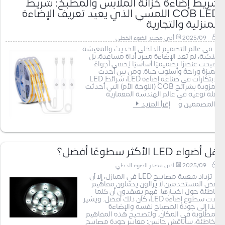
شريط إضاءة خزانة الملابس والمطبخ: شريط
COB LED اللمسي الذي يعيد تعريف الإضاءة
المنزلية والتجارية
2025/09
أدى مصدر الضوء الخطي
في عالم التصميم الداخلي الحديث والمعيشة
الذكية، لم تعد الإضاءة مجرد أداة مساعدة، بل
أصبحت عنصرًا تصميميًا أساسيًا يُضفي أجواءً
مميزةً وراحةً وأسلوب حياة. ومن بين أحدث
الابتكارات في صناعة إضاءة LED، شرائط LED
المزودة بشرائح COB (اللوحة الأم) التي أحدثت
نقلة نوعية في عالم الهندسة المعمارية
والمصممين و
إقرأ المزيد
هل أضواء LED الأكثر سطوعًا أفضل؟
2025/09
أدى مصدر الضوء الخطي
تزداد شعبية مصابيح LED في المنازل، إلا أن
بعض المستخدمين لا يزالون يحملون مفاهيم
خاطئة حول اختيارها. فهم يعتقدون أن كلما
زادت سطوع إضاءة LED، كان ذلك أفضل. ويشير
هذا إلى جودة المصباح نفسه والإضاءة
المطلوبة في المكان. ولتصحيح هذه المفاهيم
الخاطئة، سأناقش جانبين: معايير جودة مصابيح