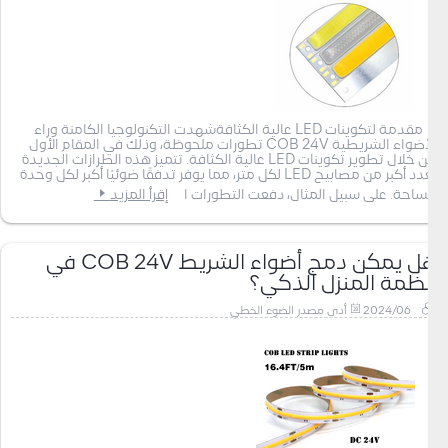
مقدمة لتكوينات LED عالية الكثافةشهدت التكنولوجيا الكامنة وراء
الأضواء الشريطية COB 24V تطورات ملحوظة، وذلك في المقام الأول
من خلال تطوير تكوينات LED عالية الكثافة. تتميز هذه الطرازات الجديدة
بعدد أكبر من مصابيح LED لكل متر، مما يوفر تدفقًا ضوئيًا أكبر لكل وحدة
مساحة. على سبيل المثال، دفعت التطورات ا
إقرأ المزيد
هل يمكن دمج أضواء الشريط COB 24V في
أنظمة المنزل الذكي؟
2024/06
أدى مصدر الضوء الخطي