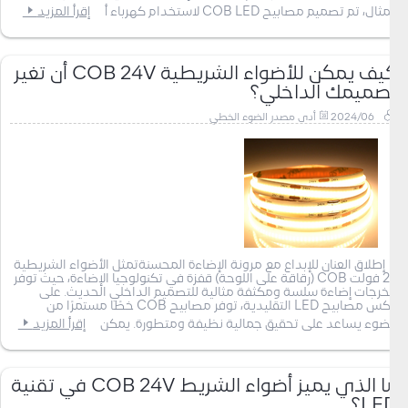
المثال، تم تصميم مصابيح COB LED لاستخدام كهرباء أ
إقرأ المزيد
كيف يمكن للأضواء الشريطية COB 24V أن تغير
تصميمك الداخلي؟
2024/06
أدى مصدر الضوء الخطي
إطلاق العنان للإبداع مع مرونة الإضاءة المحسنةتمثل الأضواء الشريطية
24 فولت COB (رقاقة على اللوحة) قفزة في تكنولوجيا الإضاءة، حيث توفر
مخرجات إضاءة سلسة ومكثفة مثالية للتصميم الداخلي الحديث. على
عكس مصابيح LED التقليدية، توفر مصابيح COB خطًا مستمرًا من
الضوء يساعد على تحقيق جمالية نظيفة ومتطورة. يمكن
إقرأ المزيد
ما الذي يميز أضواء الشريط COB 24V في تقنية
LED؟