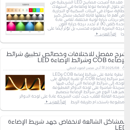
مقدمة أصبحت مصابيح LED الشريطية من
أكثر حلول الإضاءة تنوعًا وكفاءة في استهلاك
الطاقة، سواءً في البيئات السكنية أو التجارية.
ومن أهم ما يجعلها قابلة للتكيف بشكل كبير
توفر درجات حرارة لونية مختلفة، تُقاس عادةً
بوحدة كلفن (K). لا تُحدد درجة حرارة اللون
الدرجة البصرية للضوء فحسب، بل تؤثر أيضًا على
الحا
إقرأ المزيد
شرح مفصل للاختلافات وخصائص تطبيق شرائط
الإضاءة COB وشرائط الإضاءة LED
2025/08
أدى مصدر الضوء الخطي
نظرة عامة على شرائط إضاءة COB وLED
تُشير شرائط إضاءة COB، أو تقنية الرقائق على
اللوحة، إلى شرائط الإضاءة التي تُركّب فيها
الشريحة مباشرةً على لوحة الدوائر المطبوعة.
يتميز هذا النوع من شرائط الإضاءة بتصميم
الشريحة القابلة للقلب، حيث تُثبّت الشريحة عادةً على لوحة الدوائر
المطبوعة باستخدام طريقة الربط
إقرأ المزيد
المشاكل الشائعة لانخفاض جهد شريط الإضاءة
LED