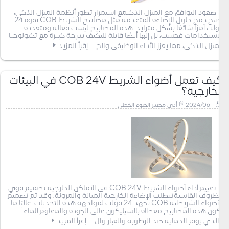
صعود التوافق مع المنزل الذكيمع استمرار تطور أنظمة المنزل الذكي،
أصبح دمج حلول الإضاءة المتقدمة مثل مصابيح الشريط COB بقوة 24
فولت أمرًا شائعًا بشكل متزايد. هذه المصابيح ليست فعالة ومتعددة
الاستخدامات فحسب، بل إنها أيضًا قابلة للتكيف بدرجة كبيرة مع تكنولوجيا
المنزل الذكي، مما يعزز الأداء الوظيفي والج
إقرأ المزيد
كيف تعمل أضواء الشريط COB 24V في البيئات
الخارجية؟
2024/06
أدى مصدر الضوء الخطي
تقييم أداء أضواء الشريط COB 24V في الأماكن الخارجية تصميم قوي
للظروف القاسيةتتطلب الإضاءة الخارجية المتانة والمرونة، وقد تم تصميم
الأضواء الشريطية COB بجهد 24 فولت لمواجهة هذه التحديات. غالبًا ما
تكون هذه المصابيح مغطاة بالسيليكون عالي الجودة والمقاوم للماء
والذي يوفر الحماية ضد الرطوبة والغبار وال
إقرأ المزيد