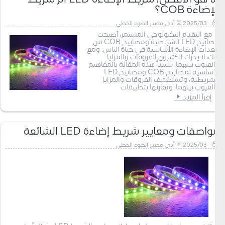
الإضاءة COB؟
2025/03
أدى مصدر الضوء الخطي
مع التقدم التكنولوجي المستمر، أصبحت
مصابيح LED الشريطية ومصابيح COB من
معدات الإضاءة الأساسية في حياة الناس. ومع
ذلك، لا يدرك الكثيرون الفروقات والمزايا
والعيوب بينهما. ستبدأ هذه المقالة بالمفاهيم
الأساسية لمصابيح COB ومصابيح LED
الشريطية، وتستكشف الفروقات والمزايا
والعيوب بينهما، وتقارنها بتطبيقات
إقرأ المزيد
مواصفات ومعايير شريط إضاءة LED الشائعة
2025/03
أدى مصدر الضوء الخطي