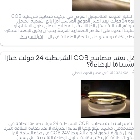
اختيار الموقع المناسبقبل الغوص في تركيب مصابيح شريطية COB
بقوة 24 فولت، يعد اختيار الموقع المناسب أمرًا بالغ الأهمية. تشمل
المواقع المثالية أسفل الخزانات في المطابخ، أو على طول السلالم، أو
تسليط الضوء على العناصر المعمارية للغرفة. يجب أن يكون للبقعة المختارة
سطح نظيف ومستوٍ حتى يلتصق الجزء الخلفي ال
إقرأ المزيد
هل تعتبر مصابيح COB الشريطية 24 فولت خيارًا
مستدامًا للإضاءة؟
2024/06
أدى مصدر الضوء الخطي
تقييم استدامة مصابيح COB الشريطية 24 فولت كفاءة الطاقة في
المقدمةفي مشهد تكنولوجيا الإضاءة الحديثة، لا تعد كفاءة الطاقة مجرد
ميزة بل ضرورة. تتفوق أضواء الشريط COB 24V في هذه الساحة. إنها
تستهلك طاقة أقل بكثير مقارنة بحلول الإضاءة التقليدية. على سبيل