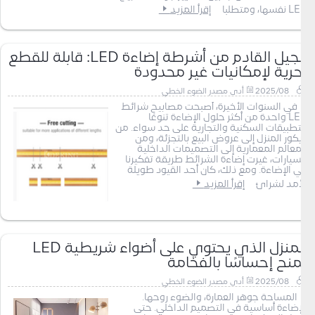
LED نفسها، ومتطلبا
إقرأ المزيد
الجيل القادم من أشرطة إضاءة LED: قابلة للقطع
بحرية لإمكانيات غير محدودة
2025/08
أدى مصدر الضوء الخطي
في السنوات الأخيرة، أصبحت مصابيح شرائط
LED واحدة من أكثر حلول الإضاءة تنوعًا
للتطبيقات السكنية والتجارية على حد سواء. من
ديكور المنزل إلى عروض البيع بالتجزئة، ومن
المعالم المعمارية إلى التصميمات الداخلية
للسيارات، غيرت إضاءة الشرائط طريقة تفكيرنا
في الإضاءة. ومع ذلك، كان أحد القيود طويلة
الأمد لشرائ
إقرأ المزيد
المنزل الذي يحتوي على أضواء شريطية LED
يمنح إحساسًا بالفخامة
2025/08
أدى مصدر الضوء الخطي
المساحة جوهر العمارة، والضوء روحها.
الإضاءة أساسية في التصميم الداخلي. حتى