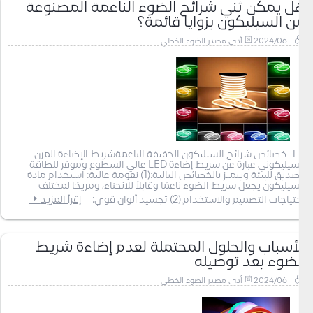
هل يمكن ثني شرائح الضوء الناعمة المصنوعة
من السيليكون بزوايا قائمة؟
2024/06
أدى مصدر الضوء الخطي
1. خصائص شرائح السيليكون الخفيفة الناعمةشريط الإضاءة المرن
السيليكوني عبارة عن شريط إضاءة LED عالي السطوع وموفر للطاقة
وصديق للبيئة ويتميز بالخصائص التالية:(1) نعومة عالية: استخدام مادة
السيليكون يجعل شريط الضوء ناعمًا وقابلاً للانحناء، ومريحًا لمختلف
احتياجات التصميم والاستخدام.(2) تجسيد ألوان قوي:
إقرأ المزيد
الأسباب والحلول المحتملة لعدم إضاءة شريط
الضوء بعد توصيله
2024/06
أدى مصدر الضوء الخطي