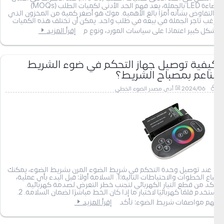
إضاءة LED بالجملة، يعد فهم الحد الأدنى لكميات الطلب (MOQs)
والتفاوض بشأنه أمرًا بالغ الأهمية. موك هو أصغر كمية من المخزون الذي
يرغب تاجر الجملة في بيعه في طلب واحد. يمكن أن تختلف هذه الكميات
بشكل كبير اعتمادًا على سياسات المورد، ونوع م
إقرأ المزيد
كيفية توصيل جهاز التحكم في ضوء الشريط
الناعم بمصباح الشريط؟
2024/06
أدى مصدر الضوء الخطي
عند توصيل وحدة التحكم في شريط الضوء المرن بشريط الضوء، يمكنك
اتباع الخطوات والاحتياطات التالية:1. السلامة أولاً: قبل البدء بأي عملية،
تأكد من قطع التيار الكهربائي لتجنب خطر التعرض لصدمة كهربائية.
استخدم قلمًا كهربائيًا لاختبار ما إذا كان الخط مباشرًا لضمان السلامة. 2.
فهم مواصفات شريط الضوء: تأكد
إقرأ المزيد