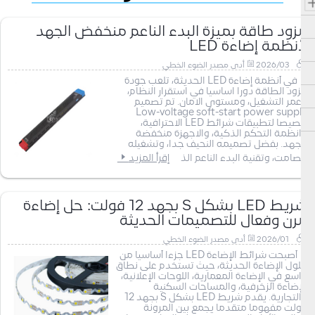
مزود طاقة بميزة البدء الناعم منخفض الجهد
لأنظمة إضاءة LED
2026/03
أدى مصدر الضوء الخطي
في أنظمة إضاءة LED الحديثة، تلعب جودة
مزود الطاقة دورا اساسيا في استقرار النظام،
وعمر التشغيل، ومستوى الامان. تم تصميم
Low-voltage soft-start power supply
خصيصا لتطبيقات شرائط LED الاحترافية،
وانظمة التحكم الذكية، والاجهزة منخفضة
الجهد. بفضل تصميمه النحيف جدا، وتشغيله
الصامت، وتقنية البدء الناعم الذ
إقرأ المزيد
شريط LED بشكل S بجهد 12 فولت: حل إضاءة
مرن وفعال للتصميمات الحديثة
2026/01
أدى مصدر الضوء الخطي
أصبحت شرائط الإضاءة LED جزءا أساسيا من
حلول الإضاءة الحديثة، حيث تستخدم على نطاق
واسع في الإضاءة المعمارية، اللوحات الإعلانية،
الإضاءة الزخرفية، والمساحات السكنية
والتجارية. يقدم شريط LED بشكل S بجهد 12
فولت مفهوما متقدما يجمع بين المرونة