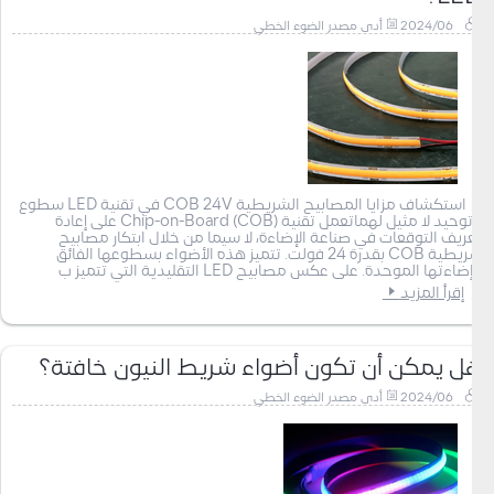
2024/06
أدى مصدر الضوء الخطي
استكشاف مزايا المصابيح الشريطية COB 24V في تقنية LED سطوع
وتوحيد لا مثيل لهماتعمل تقنية Chip-on-Board (COB) على إعادة
تعريف التوقعات في صناعة الإضاءة، لا سيما من خلال ابتكار مصابيح
شريطية COB بقدرة 24 فولت. تتميز هذه الأضواء بسطوعها الفائق
وإضاءتها الموحدة. على عكس مصابيح LED التقليدية التي تتميز ب
إقرأ المزيد
هل يمكن أن تكون أضواء شريط النيون خافتة؟
2024/06
أدى مصدر الضوء الخطي