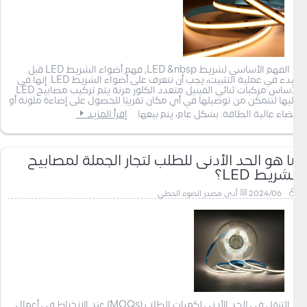
الفهم الأساسي لشريط LED &nbsp; فهم أضواء الشريط LED قبل
البدء في عملية التثبيت، يجب أن نتعرف على أضواء الشريط LED. إنها في
الأساس مركبات ثنائي الفينيل متعدد الكلور مرنة يتم تركيب مصابيح LED
عليها لتتمكن من توصيلها في أي مكان تقريبًا للحصول على إضاءة ملونة أو
بيضاء عالية الطاقة. بشكل عام، يتم بيعها
إقرأ المزيد
ما هو الحد الأدنى للطلب لتجار الجملة لمصابيح
الشريط LED؟
2024/06
أدى مصدر الضوء الخطي
التنقل في الحد الأدنى لكميات الطلب (MOQs) عند الانخراط في أعمال