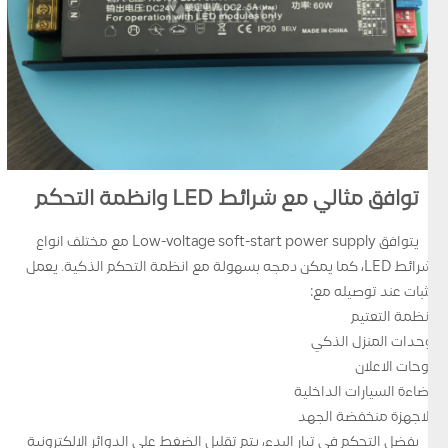
توافق مثالي مع شرائط LED وانظمة التحكم
يتوافق Low-voltage soft-start power supply مع مختلف انواع
شرائط LED، كما يمكن دمجه بسهولة مع انظمة التحكم الذكية. يعمل
بثبات عند توصيله مع:
انظمة التعتيم
وحدات المنزل الذكي
لوحات الاعلان
اضاءة السيارات الداخلية
الاجهزة منخفضة الجهد
بفضل التحكم في تيار البدء، يتم تقليل الضغط على الدوائر الالكترونية