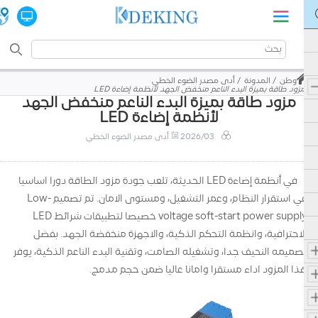
وطن
المدونة
أدى مصدر الضوء الخطي
مزود طاقة بميزة البدء الناعم منخفض الجهد لأنظمة إضاءة LED
مزود طاقة بميزة البدء الناعم منخفض الجهد
لأنظمة إضاءة LED
2026/03
أدى مصدر الضوء الخطي
في أنظمة إضاءة LED الحديثة، تلعب جودة مزود الطاقة دورا اساسيا
في استقرار النظام، وعمر التشغيل، ومستوى الامان. تم تصميم Low-
voltage soft-start power supply خصيصا لتطبيقات شرائط LED
الاحترافية، وانظمة التحكم الذكية، والاجهزة منخفضة الجهد. بفضل
تصميمه النحيف جدا، وتشغيله الصامت، وتقنية البدء الناعم الذكية، يوفر
هذا المزود اداء مستقرا وامانا عاليا ضمن حجم مدمج.