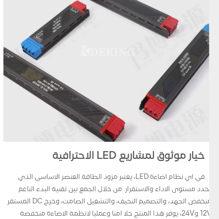
خيار موثوق لمشاريع LED الاحترافية
في اي نظام اضاءة LED، يعتبر مزود الطاقة العنصر الاساسي الذي
يحدد مستوى الاداء والاستقرار. من خلال الجمع بين تقنية البدء الناعم
منخفض الجهد، والتصميم النحيف، والتشغيل الصامت، وخرج DC المستقر
12V و24V، يوفر هذا المنتج حلا امنا وعمليا لانظمة الاضاءة منخفضة