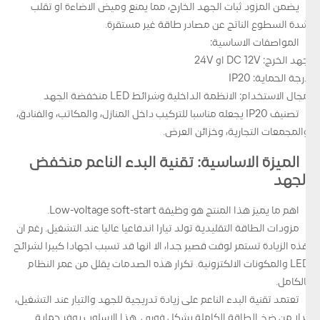
يضمن المزود ثبات الجهد الخارج، مما يمنع وميض الاضاءة او تقلب
شدة السطوع الناتج عن مصادر طاقة غير مستقرة.
المواصفات الاساسية:
جهد الخرج: DC 12V او 24V
درجة الحماية: IP20
مجال الاستخدام: الانظمة الداخلية وشرائط LED منخفضة الجهد
تصنيف IP20 يجعله مناسبا للتركيب داخل المنازل، والمكاتب، والفنادق،
والمجمعات التجارية، وخزائن العرض.
الميزة الاساسية: تقنية البدء الناعم منخفض
الجهد
اهم ما يميز هذا المنتج هو وظيفة Low-voltage soft-start.
مزودات الطاقة التقليدية تولد تيارا اندفاعيا عاليا عند التشغيل. رغم ان
هذه الزيادة تستمر لوقت قصير جدا، الا انها قد تسبب اجهادا كبيرا لشرائح
LED والمكونات الالكترونية. تكرار هذه الصدمات يقلل من عمر النظام
بالكامل.
تعتمد تقنية البدء الناعم على زيادة تدريجية للجهد والتيار عند التشغيل،
بدلا من ضخ الطاقة الكاملة بشكل فوري. هذا الاسلوب يوفر حماية