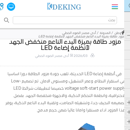
وطن
المدونة
أدى مصدر الضوء الخطي
مزود طاقة بميزة البدء الناعم منخفض الجهد لأنظمة إضاءة LED
مزود طاقة بميزة البدء الناعم منخفض الجهد
لأنظمة إضاءة LED
2026/03
أدى مصدر الضوء الخطي
في أنظمة إضاءة LED الحديثة، تلعب جودة مزود الطاقة دورا اساسيا
في استقرار النظام، وعمر التشغيل، ومستوى الامان. تم تصميم Low-
voltage soft-start power supply خصيصا لتطبيقات شرائط LED
الاحترافية، وانظمة التحكم الذكية، والاجهزة منخفضة الجهد. بفضل
تصميمه النحيف جدا، وتشغيله الصامت، وتقنية البدء الناعم الذكية، يوفر
هذا المزود اداء مستقرا وامانا عاليا ضمن حجم مدمج.