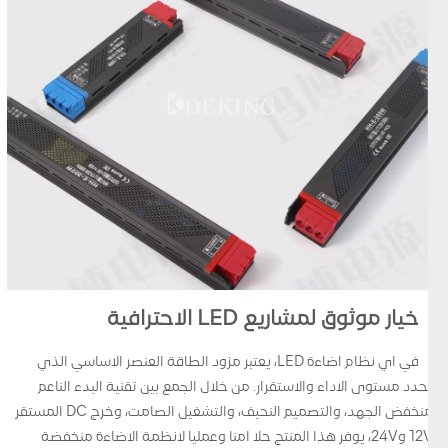
خيار موثوق لمشاريع LED الاحترافية
في اي نظام اضاءة LED، يعتبر مزود الطاقة العنصر الاساسي الذي
يحدد مستوى الاداء والاستقرار. من خلال الجمع بين تقنية البدء الناعم
منخفض الجهد، والتصميم النحيف، والتشغيل الصامت، وخرج DC المستقر
12V و24V، يوفر هذا المنتج حلا امنا وعمليا لانظمة الاضاءة منخفضة