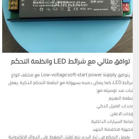
توافق مثالي مع شرائط LED وانظمة التحكم
يتوافق Low-voltage soft-start power supply مع مختلف انواع
شرائط LED، كما يمكن دمجه بسهولة مع انظمة التحكم الذكية. يعمل
بثبات عند توصيله مع:
انظمة التعتيم
وحدات المنزل الذكي
لوحات الاعلان
اضاءة السيارات الداخلية
الاجهزة منخفضة الجهد
بفضل التحكم في تيار البدء، يتم تقليل الضغط على الدوائر الالكترونية