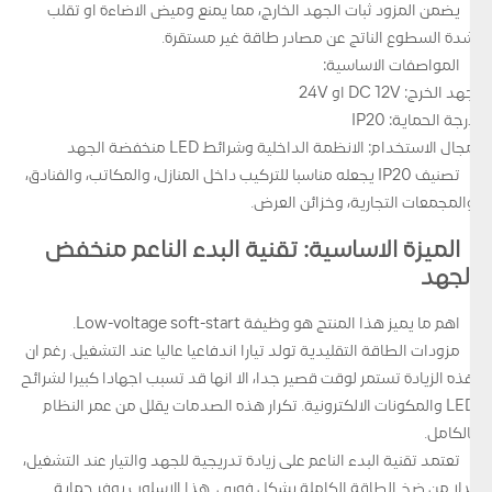
يضمن المزود ثبات الجهد الخارج، مما يمنع وميض الاضاءة او تقلب
شدة السطوع الناتج عن مصادر طاقة غير مستقرة.
المواصفات الاساسية:
جهد الخرج: DC 12V او 24V
درجة الحماية: IP20
مجال الاستخدام: الانظمة الداخلية وشرائط LED منخفضة الجهد
تصنيف IP20 يجعله مناسبا للتركيب داخل المنازل، والمكاتب، والفنادق،
والمجمعات التجارية، وخزائن العرض.
الميزة الاساسية: تقنية البدء الناعم منخفض
الجهد
اهم ما يميز هذا المنتج هو وظيفة Low-voltage soft-start.
مزودات الطاقة التقليدية تولد تيارا اندفاعيا عاليا عند التشغيل. رغم ان
هذه الزيادة تستمر لوقت قصير جدا، الا انها قد تسبب اجهادا كبيرا لشرائح
LED والمكونات الالكترونية. تكرار هذه الصدمات يقلل من عمر النظام
بالكامل.
تعتمد تقنية البدء الناعم على زيادة تدريجية للجهد والتيار عند التشغيل،
بدلا من ضخ الطاقة الكاملة بشكل فوري. هذا الاسلوب يوفر حماية