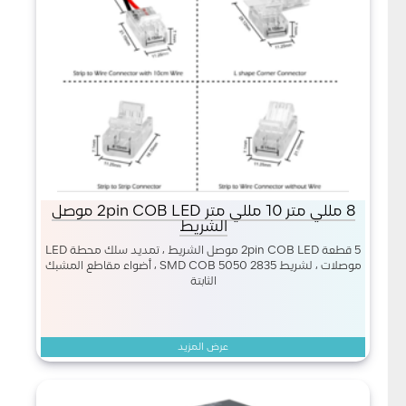
8 مللي متر 10 مللي متر 2pin COB LED موصل
الشريط
5 قطعة 2pin COB LED موصل الشريط ، تمديد سلك محطة LED
موصلات ، لشريط 2835 5050 SMD COB ، أضواء مقاطع المشبك
الثابتة
عرض المزيد