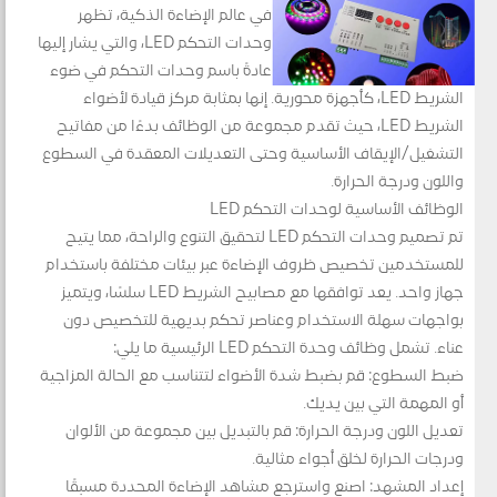
في عالم الإضاءة الذكية، تظهر
وحدات التحكم LED، والتي يشار إليها
عادةً باسم وحدات التحكم في ضوء
الشريط LED، كأجهزة محورية. إنها بمثابة مركز قيادة لأضواء
الشريط LED، حيث تقدم مجموعة من الوظائف بدءًا من مفاتيح
التشغيل/الإيقاف الأساسية وحتى التعديلات المعقدة في السطوع
واللون ودرجة الحرارة.
الوظائف الأساسية لوحدات التحكم LED
تم تصميم وحدات التحكم LED لتحقيق التنوع والراحة، مما يتيح
للمستخدمين تخصيص ظروف الإضاءة عبر بيئات مختلفة باستخدام
جهاز واحد. يعد توافقها مع مصابيح الشريط LED سلسًا، ويتميز
بواجهات سهلة الاستخدام وعناصر تحكم بديهية للتخصيص دون
عناء. تشمل وظائف وحدة التحكم LED الرئيسية ما يلي:
ضبط السطوع: قم بضبط شدة الأضواء لتتناسب مع الحالة المزاجية
أو المهمة التي بين يديك.
تعديل اللون ودرجة الحرارة: قم بالتبديل بين مجموعة من الألوان
ودرجات الحرارة لخلق أجواء مثالية.
إعداد المشهد: اصنع واسترجع مشاهد الإضاءة المحددة مسبقًا