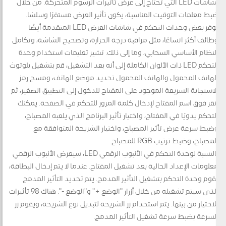
لشاشات LED التي تحتاج إلى عرض تأثيرات الرسوم المتحركة. من خلال
ضبط معلمات التوقيت المناسبة، يكون تأثير العرض مستقرًا وسلسًا.
توفر بعض وحدات التحكم في شاشات العرض LED المتقدمة أيضًا
وظائف أكثر اتساعًا، مثل مراقبة درجة الحرارة، وتصحيح الشاشة، وتكامل
النظام الأساسي السحابي، وما إلى ذلك. تشير تعليمات استخدام وحدة
التحكم LED ذات الألوان الكاملة إلى أنه بعد التشغيل، قم بتشغيل بلوتوث
الهاتف المحمول والهاتف المحمول تحديد موضع الهاتف، ومسح رمز
الاستجابة السريعة الموجود على المفتاح للدخول إلى التطبيق الصغير، ثم
انقر فوق اسم المفتاح لإدخال كلمة المرور للتحكم في الصفحة. يمكنك
التحكم يدويًا في المفتاح، واختيار تأثير البرنامج الذي يلعبه المصباح،
وضبط سرعة عرض تأثير المصباح، واختيار الشريحة المتوافقة مع
المصباح، وضبط ترتيب RGB للمصباح.
بالنسبة لوحدة التحكم في الأنبوب الرقمي LED، سيعرض الأنبوب الرقمي
معلومات الإعداد الحالية بعد تشغيل المفتاح. عندما لا يتم إدخال البطاقة،
تقوم وحدة التحكم بتشغيل التأثير المدمج. يتم تحديد التأثير المدمج
الذي سيتم تشغيله من خلال أزرار "الوضع +" و"الوضع -". هناك 98 تأثيرات
للاختيار من بينها. يتم استخدام زر الشريحة لتبديل نوع الشريحة، ويقوم زر
السرعة بضبط سرعة تشغيل التأثير المدمج.