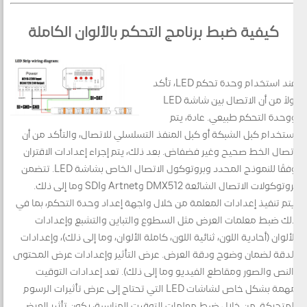
كيفية ضبط برنامج التحكم بالألوان الكاملة
عند استخدام وحدة تحكم LED، تأكد
أولاً من أن الاتصال بين شاشة LED
ووحدة التحكم طبيعي. عادة، يتم
استخدام كبل الشبكة أو كبل المنفذ التسلسلي للاتصال، والتأكد من أن
اتصال الخط صحيح وغير فضفاض. بعد ذلك، يتم إجراء إعدادات الاقتران
وفقًا للنموذج المحدد وبروتوكول الاتصال الخاص بشاشة LED. تتضمن
بروتوكولات الاتصال الشائعة DMX512 وArtnet وSDI وما إلى ذلك.
يتم تنفيذ إعدادات المعلمة من خلال واجهة إعداد وحدة التحكم، بما في
ذلك ضبط معلمات العرض مثل السطوع والتباين والتشبع وإعدادات
الألوان (أحادية اللون، ثنائية اللون، كاملة الألوان، وما إلى ذلك)، وإعدادات
الدقة لضمان وضوح ودقة العرض. عرض التأثير وإعدادات عرض المحتوى
(النص والصور ومقاطع الفيديو وما إلى ذلك). تعد إعدادات التوقيت
مهمة بشكل خاص لشاشات LED التي تحتاج إلى عرض تأثيرات الرسوم
المتحركة. من خلال ضبط معلمات التوقيت المناسبة، يكون تأثير العرض