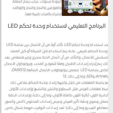
الجودة لسنوات. نرحب بتجار الجملة
والموزعين والتجار والتجار والوكلاء
للشراء بكميات كبيرة معنا.
البرنامج التعليمي لاستخدام وحدة تحكم LED
عند استخدام وحدة تحكم LED، تأكد أولاً من أن الاتصال بين شاشة LED
ووحدة التحكم طبيعي. عادة، يتم استخدام كبل الشبكة أو كبل المنفذ
التسلسلي للاتصال، والتأكد من أن اتصال الخط صحيح وغير فضفاض. بعد
ذلك، يتم إجراء إعدادات الاقتران وفقًا للنموذج المحدد وبروتوكول الاتصال
الخاص بشاشة LED. تتضمن بروتوكولات الاتصال الشائعة DMX512،
وArtnet، وSDI، وما إلى ذلك. 12
قم بضبط المعلمات من خلال واجهة إعداد وحدة التحكم، بما في ذلك
ضبط معلمات العرض مثل السطوع والتباين والتشبع وإعدادات الألوان
(أحادية اللون، ثنائية اللون، كاملة الألوان، وما إلى ذلك)، وإعدادات الدقة
لضمان وضوح ودقة تأثير العرض وعرض إعدادات المحتوى (النص والصور
ومقاطع الفيديو وما إلى ذلك). تعد إعدادات التوقيت مهمة بشكل خاص