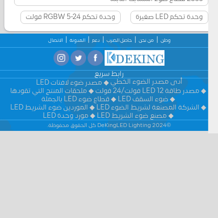
وحدة تحكم LED صغيرة
وحدة تحكم RGBW 5-24 فولت
وطن
من نحن
حاصل الضرب
دعم
المدونة
الاتصال
رابط سريع
أدى مصدر الضوء الخطي
مصدر ضوء لافتات LED
مصدر طاقة LED 12 فولت/24 فولت
ملحقات المنتج التي تقودها
ضوء السقف LED
قطاع ضوء LED بالجملة
الشركة المصنعة لشريط الضوء LED
الموردين ضوء الشريط LED
مصنع ضوء الشريط LED
مورد وحدة LED
©2024 DeKingLED Lighting كل الحقوق محفوظة.