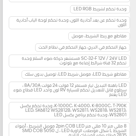
وحدة تحكم لشريط LED RGB
وحدة تحكم عن بعد أحادية اللون، وحدة تحكم لوحة الباب أحادية
اللون
مقاطع مع ربط الشريط، موصل
جهاز التحكم في الدرج، جهاز التحكم في نظام الحث
SC-32-F 12V / 24V LED مستشعر حركة ضوء السلم وحدة
تحكم 32 قناة شرائط إضاءة مع بلوتوث
مقاطع شريط LED، موصل شريط LED، توصيل بدون سلك
LED باهتة التبديل تيار مستمر 12 فولت 24 فولت 8A/30A ،
سطوع قابل للتعديل تحكم للسيارة RV لون واحد LED قطاع ضوء
LED يعتم
K-1000C، K-4000، K-8000C، T-790K، وحدة تحكم بكسل
LED، SK6812 WS2812B، WS2811، WS2818، WS2813،
WS2801، وحدة تحكم برنامج بكسل LED
8 مللي متر 10 مللي متر 2pin COB LED موصل الشريط ، أضواء
الشريط L شكل موصلات الزاوية LED ، ل SMD COB 5050
2835 قطاع ضوء المشابك الثابتة