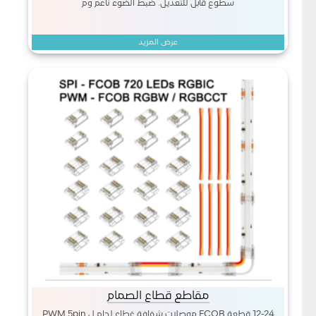
سطوع قابل للتعديل. ضبط الضوء ناعم وم
عرض المزيد
مقاطع قطاع الصمام
12-24 قطعة FCOB موصلات شفافة غطاء لحام ل PWM 5pin