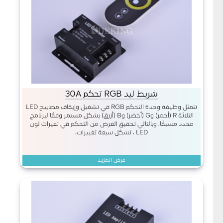
شريط ليد RGB تحكم 30A
تتمثل وظيفة وحدة التحكم RGB في تشغيل وإيقاف مصابيح LED
الثلاثة R (أحمر) وG (أخضر) وB (أزرق) بشكل مستمر وفقًا لبرنامج
محدد مسبقًا، وبالتالي تحقيق الغرض من التحكم في تغيرات لون
LED ، تشكل سبعة تغييرات،
عرض المزيد