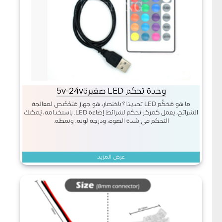
وحدة تحكم LED صغيرة5v-24v
ما هو مُحَكِّم LED تحديدًا؟ باختصار، هو جهاز مُتَخَصِّص لمعالجة
الشرائح، يعمل كمركز تحكم لشرائط إضاءة LED. باستخدامه، يُمكنك
التحكم في شدة الضوء، ودرجة لونه، ونمطه.
عرض المزيد