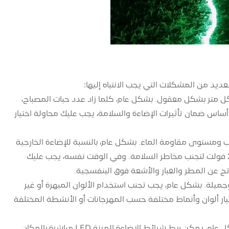
 لاحتياجات وميزانية إضاءة الحديقة، يجب تحديد عدد وقوة حبات مصابيح LED لكل متر بشكل معقول. بشكل عام، كلما زاد عدد حبات المصباح،
ساس ضمان تأثيرات الإضاءة والسلامة، يجب عليك محاولة اختيار
 إضاءة LED ذات الجهد الكهربائي المناسب ومستوى مقاومة الماء. بشكل عام، بالنسبة للإضاءة الخارجية
أو إضاءة حمام السباحة، يجب اختيار شرائط الإضاءة ذات الجهد المنخفض 12 فولت أو 24 فولت لتجنب مخاطر السلامة. وفي الوقت نفسه، يجب عليك
ر شرائط إضاءة LED بألوان وأنماط منسقة وجميلة. بشكل عام، يجب تجنب استخدام الألوان المبهرة أو غير
يار ألوان وأنماط مختلفة حسب المهرجانات أو الأنشطة المختلفة
اختر أدوات التثبيت والملحقات المناسبة وفقًا لطريقة التثبيت وتأثير إضاءة الحديقة. بشكل عام، يمكن ربط شرائط الإضاءة المرنة LED مباشرة بالمكان