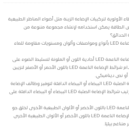
ء الأولوية لتركيبات الإضاءة الزينة مثل أضواء المناظر الطبيعية
ضاءة مرن، ملون ومنخفض الطاقة يمكن استخدامه لإنشاء مجموعة متنوعة من
وفقًا للمجالات الوظيفية والخصائص البيئية المختلفة للحديقة، يمكن اختيار شرائط إضاءة LED بأنواع ومواصفات وألوان ومستويات مقاومة للماء
بالنسبة لمداخل الحديقة واللافتات والمنحوتات وما إلى ذلك، يمكنك اختيار شرائط الإضاءة الناعمة LED أحادية اللون أو الملونة لتسليط الضوء على
الأشكال والملامح وزيادة التأثير البصري والتعرف عليها. على سبيل المثال، يمكنك استخدام شرائط الإضاءة الناعمة LED باللون الأحمر أو الأصفر لتزيين
بالنسبة لطرق الحدائق والأرصفة والجسور والأماكن الأخرى، يمكنك اختيار شرائط الإضاءة الصلبة LED البيضاء أو البيضاء الدافئة لتوفير وظائف الإضاءة
والتوجيه الأساسية لضمان سلامة وراحة المشاة والمركبات. على سبيل المثال، يمكن ترتيب شرائط الإضاءة الصلبة LED البيضاء أو البيضاء الدافئة على
في أحواض زهور الحدائق والمروج والأشجار وما إلى ذلك، يمكنك اختيار شرائط الإضاءة الناعمة LED باللون الأخضر أو ​​الألوان الطبيعية الأخرى لخلق جو
طبيعي ومريح وإبراز حيوية النباتات وجمالها. على سبيل المثال، يمكن استخدام شرائط الإضاءة الناعمة LED باللون الأخضر أو ​​الألوان الطبيعية الأخرى
ناغم بيئيًا.