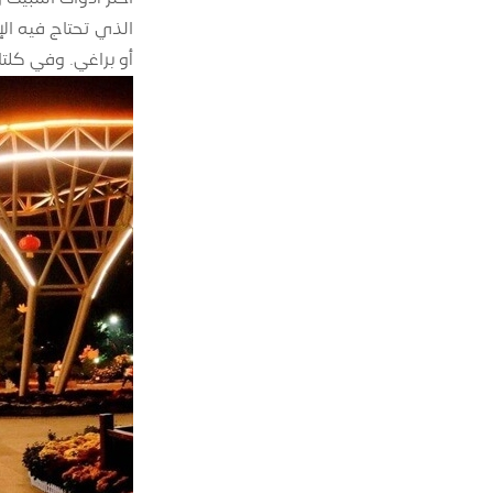
أو براغي. وفي كلتا الحالتين، تحتاج إل