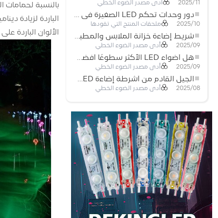
أدى مصدر الضوء الخطي
2025/11
دور وحدات تحكم LED الصغيرة في مشاريع إضاءة شريط LED
ملحقات المنتج التي تقودها
2025/10
الألوان الباردة عل
شريط إضاءة خزانة الملابس والمطبخ: شريط COB LED اللمسي الذي يعيد تعريف الإضاءة المنزلية والتجارية
أدى مصدر الضوء الخطي
2025/09
هل أضواء LED الأكثر سطوعًا أفضل؟
أدى مصدر الضوء الخطي
2025/09
الجيل القادم من أشرطة إضاءة LED: قابلة للقطع بحرية لإمكانيات غير محدودة
أدى مصدر الضوء الخطي
2025/08