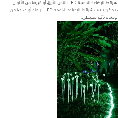
بالنسبة لحمامات السباحة في المنتزهات والنوافير والشلالات وما إلى ذلك، يمكنك اختيار شرائط الإضاءة الناعمة LED باللون الأزرق أو غيرها من الألوان
الباردة لزيادة ديناميكيات وسحر المشهد المائي وخلق جو جديد وأنيق. على سبيل المثال، يمكن ترتيب شرائط الإضاءة الناعمة LED الزرقاء أو غيرها من
لإنشاء تأثير محيطي.