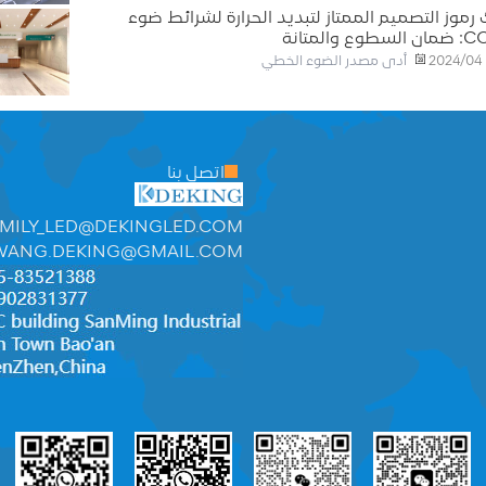
رموز التصميم الممتاز لتبديد الحرارة لشرائط ضوء
لسطوع والمتانة
أدى مصدر الضوء الخطي
2024/04
اتصل بنا
MILY_LED@DEKINGLED.COM
WANG.DEKING@GMAIL.COM