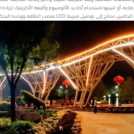
ى توصيل شريط LED بمصدر الطاقة ووحدة التحكم، والاهتمام بحماية المفاصل.