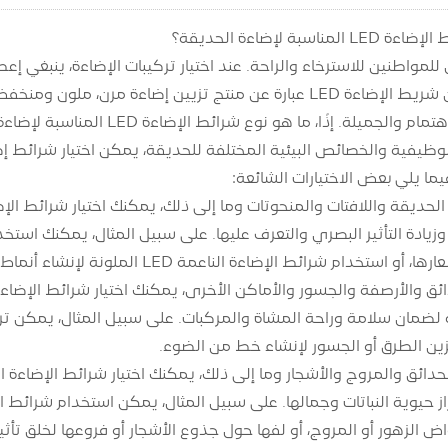
اسبة لإضاءة الحديقة؟
لمواطنين للاسترخاء والراحة. عند اختيار تركيبات الإضاءة، ينبغي إعطا
وأضواء الحدائق. إن شريط الإضاءة LED عبارة عن منتج تزيين إ
والجميلة. إذًا، ما هو نوع شرائط الإضاءة LED المناسبة لإضاءة الحدائق؟
ما يلي بعض الاختيارات الشائعة:
دام شرائط الإضاءة الناعمة LED الملونة لإنشاء أنماط أو نص ديناميكي.
ين الطرق أو الجسور لإنشاء خط من الضوء.
الزهور أو المروج، أو لفها حول جذوع الأشجار أو فروعها لخلق تأثير مت