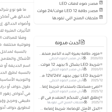
مصدر ضوء لافتات LED
ما هو نوع شرائط الإضاءة LED المن
مصدر طاقة LED 12 فولت/24 فولت
الحدائق هي أماكن ل
ملحقات المنتج التي تقودها
التأثيرات المثيرة للاهتمام 
أحدث مدونة
وفولتية مختلفة. في
مزود طاقة بميزة البدء الناعم منخفض الجهد لأنظمة إضاءة LED
أدى مصدر الضوء الخطي
2026/03
شريط LED بشكل S بجهد 12 فولت: حل إضاءة مرن وفعال للتصميمات الحديثة
اسم الحديقة أو شعارها، أو استخ
أدى مصدر الضوء الخطي
2026/01
شريط LED نيون بجهد 12V/24V مع إمكانية القص كل 3 مصابيح: حل إضاءة نيون عصري لكل المساحات
أدى مصدر الضوء الخطي
2025/12
طول حواف أو درابز
أضِئ مساحتك باستخدام شريط إضاءة LED نيون مرن منخفض الجهد
أدى مصدر الضوء الخطي
2025/12
إطلاق العنان للتحكم المتقدم في الإضاءة: المزايا الرئيسية لجهاز التحكم RGBW 5–24 فولت
ملحقات المنتج التي تقودها
2025/11
لتطويق حواف أحواض 
الحل الأمثل للإضاءة: شريط إضاءة LED مرن عالي الكثافة COB FOB للإضاءة الحديثة