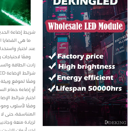
شريط إضاءة الحدي
ما هي القضايا ال
عند اختيار واستخدام أي نوع من شرائط الإضاءة LED
زادت الطاقة والسط
شرائط الإضاءة LED الموفرة للطاقة والاقتصادية.
اختيار شرائط الإضاءة LED ذات تصنيف IP65 المقاوم للماء أو أعلى لمقاومة التآكل الناتج عن المطر والغبار والأشع
المتناسقة، حتى لا
لزيادة متعة وجاذبي