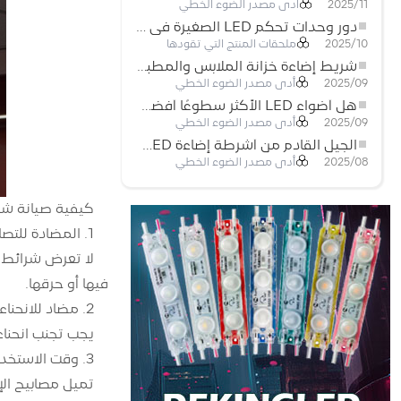
أدى مصدر الضوء الخطي
2025/11
دور وحدات تحكم LED الصغيرة في مشاريع إضاءة شريط LED
ملحقات المنتج التي تقودها
2025/10
شريط إضاءة خزانة الملابس والمطبخ: شريط COB LED اللمسي الذي يعيد تعريف الإضاءة المنزلية والتجارية
أدى مصدر الضوء الخطي
2025/09
هل أضواء LED الأكثر سطوعًا أفضل؟
أدى مصدر الضوء الخطي
2025/09
الجيل القادم من أشرطة إضاءة LED: قابلة للقطع بحرية لإمكانيات غير محدودة
أدى مصدر الضوء الخطي
2025/08
كيفية صيانة شرائط ال
1. المضادة للتصادم
فيها أو حرقها.
2. مضاد للانحناء
يجب تجنب انحناء شرائط الإضاءة LED أثناء التثبيت، فقد تؤدي الانحناءات ال
3. وقت الاستخدام المعقول
تميل مصابيح ال