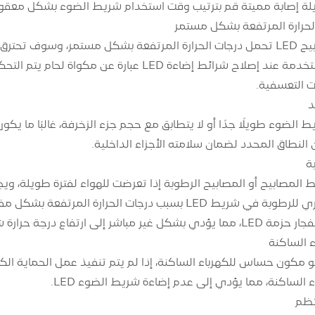
لة إصابة مميتة قم بترتيب وقت استخدام شريط الضوء بشكل معقول، 
لا تستطيع مصابيح LED تحمل درجات الحرارة المرتفعة بشكل مستمر، وسو
مكواة اللحام المستخدمة عند إصلاح شرائط إضاءة 
ات التعسفية.
نطاق المحدد لضمان سلامته الأجزاء الداخلية.
مصابيح أو المصابيح الرطوبة إذا تعرضت للهواء لفترة طويلة، ويجب 
لتجنب التمدد الحراري للرطوبة في شريط LED بسبب درجات ال
 ارتفاع درجة حرارة شريحة LED وتلفها.
ًا لأن LED هو مكون حساس للكهرباء الساكنة، إذا لم يتم تنفيذ عمل الحما