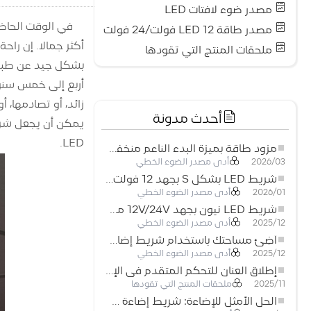
مصدر ضوء لافتات LED
في الوقت الحاضر
مصدر طاقة LED 12 فولت/24 فولت
ملحقات المنتج التي تقودها
زائد، أو تصادمها، 
أحدث مدونة
LED.
مزود طاقة بميزة البدء الناعم منخفض الجهد لأنظمة إضاءة LED
أدى مصدر الضوء الخطي
2026/03
شريط LED بشكل S بجهد 12 فولت: حل إضاءة مرن وفعال للتصميمات الحديثة
أدى مصدر الضوء الخطي
2026/01
شريط LED نيون بجهد 12V/24V مع إمكانية القص كل 3 مصابيح: حل إضاءة نيون عصري لكل المساحات
أدى مصدر الضوء الخطي
2025/12
أضِئ مساحتك باستخدام شريط إضاءة LED نيون مرن منخفض الجهد
أدى مصدر الضوء الخطي
2025/12
إطلاق العنان للتحكم المتقدم في الإضاءة: المزايا الرئيسية لجهاز التحكم RGBW 5–24 فولت
ملحقات المنتج التي تقودها
2025/11
الحل الأمثل للإضاءة: شريط إضاءة LED مرن عالي الكثافة COB FOB للإضاءة الحديثة