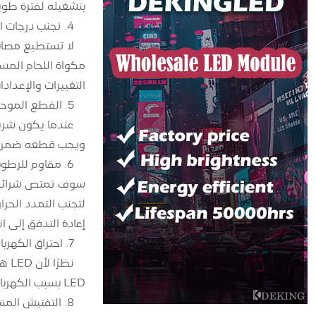
بتشغيله لفترة طوي
4. تجنب درجات الحرارة المرتفعة بشكل مستمر
التغييرات والإعداد
5. القطع الموحد
ويجب قطعه ضمن ال
6. مقاوم للرطوبة
سوف تمتص شرائط ال
إعادة التدفق إلى انفجار حزمة LED، مما يؤدي بشكل غير مباشر إلى
7. احتراق الكهرباء الساكنة
نظر
LED بسبب الكهرباء الساكنة، مما يؤدي إلى عدم إضاءة شريط الضوء LED.
8. التفتيش المنتظم