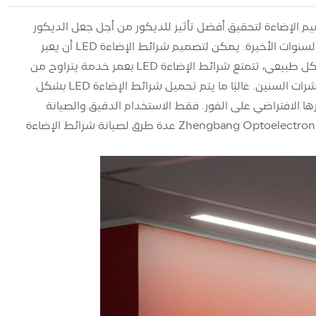
م الإضاءة لتحقيق أفضل تأثير للديكور من أجل جعل الديكور
أكثر جمالا. إن راحة وجمال شرائط الإضاءة LED جعلتها شائعة في الديكور المنزلي في السنوات الأخيرة. يمكن لتصميم شرائط الإضاءة LED أن يعبر
بشكل جيد عن طبقات المساحة. اجعل بيئة المنزل أكثر نعومة وجوًا عند استخدامها بشكل طبيعي، تتمتع شرائط الإضاءة LED بعمر خدمة يتراوح من
أربع إلى خمس سنوات إذا تمت صيانة مرافق المنزل بشكل صحيح، فيمكن أن تستمر لعشرات السنين. غالبًا ما يتم تحميل شرائط الإضاءة LED بشكل
رها الافتراضي على الفور. فقط الاستخدام الدقيق والصيانة
يمكن أن يجعل شرائط الإضاءة LED تدوم لفترة أطول، أدناه، سوف تقدم لك شركة Zhengbang Optoelectronics عدة طرق لصيانة شرائط الإضاءة