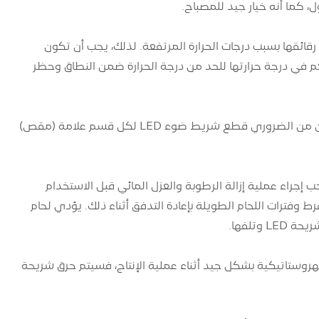
كما أنه خيار جيد للمصباح.
ف تحترق رقائقها بسبب درجات الحرارة المرتفعة. لذلك، يجب أن تكون
LED عبارة عن مكواة لحام يتم التحكم في درجة حرارتها للحد من درجة الحرارة ضمن النطاق وحظر
عندما يكون شريط الضوء طويلًا جدًا أو لا يتطابق مع حجم جزء الزخرفة، غالبًا ما يكون من الضروري قطع شريط ضوء LED لكل قسم علامة (مقص)
إجراء عملية إزالة الرطوبة والعزل المائي قبل الاستخدام
حرارة المرتفعة بشكل مفرط وفترات اللحام الطويلة بإعادة التدفق أثناء ذلك. يؤدي لحام
ية الكهروستاتيكية بشكل جيد أثناء عملية الإنتاج، فسيتم حرق شريحة