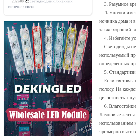
2025/08
светодиодный линейный
3. Разумное вр
источник света
Лампочки имею
ночника дома и в
также хороший вы
4. Избегайте у
Светодиоды не
используемый при
определенных пре
5. Стандартизи
Если световая 
полосу. На каждо
целостность. вну
6. Влагостойк
Ламповые ленты и
использованием 
чрезмерно высоки