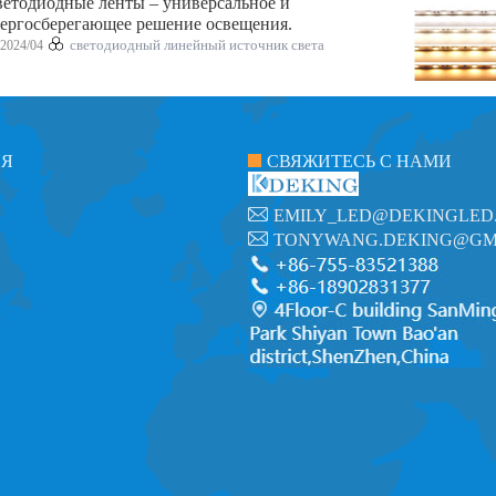
етодиодные ленты – универсальное и
ергосберегающее решение освещения.
2024/04
светодиодный линейный источник света
ИЯ
СВЯЖИТЕСЬ С НАМИ
EMILY_LED@DEKINGLED
TONYWANG.DEKING@GM