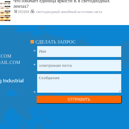
Что означает единица яркости К в светодиодных
лентах?
2024/04
светодиодный линейный источник света
СДЕЛАТЬ ЗАПРОС
*
.COM
AIL.COM
*
*
ОТПРАВИТЬ