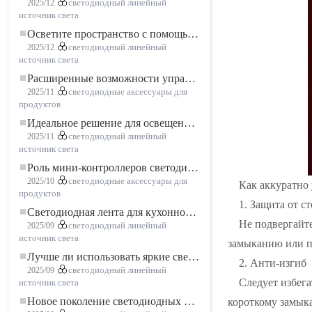
2025/12
светодиодный линейный
источник света
Осветите пространство с помощью гибкой низковольтной неоновой LED-ленты
2025/12
светодиодный линейный
источник света
Расширенные возможности управления освещением: основные преимущества контроллера RGBW 5–24 В
2025/11
светодиодные аксессуары для
продуктов
Идеальное решение для освещения: гибкая светодиодная лента COB высокой плотности FOB для современного освещения
2025/11
светодиодный линейный
источник света
Роль мини-контроллеров светодиодов в проектах светодиодных лент
2025/10
светодиодные аксессуары для
Как аккуратно
продуктов
1. Защита от с
Светодиодная лента для кухонного шкафа: сенсорная светодиодная лента COB, которая меняет представление о домашнем и коммерческом освещении
Не подвергайт
2025/09
светодиодный линейный
источник света
замыканию или п
Лучше ли использовать яркие светодиодные лампы?
2. Анти-изгиб
2025/09
светодиодный линейный
Следует избега
источник света
Новое поколение светодиодных лент: свободная резка для неограниченных возможностей
короткому замык