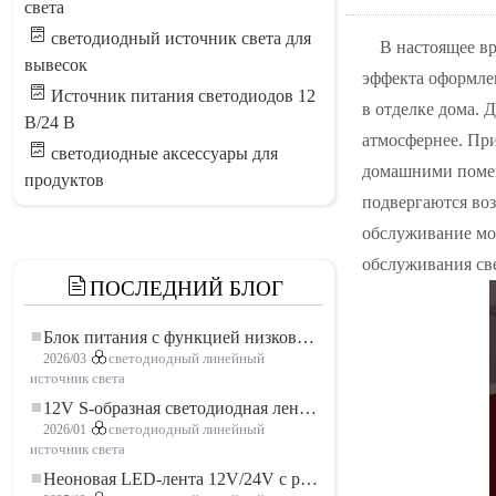
света
светодиодный источник света для
В настоящее в
вывесок
эффекта оформлен
Источник питания светодиодов 12
в отделке дома.
В/24 В
атмосфернее. При
светодиодные аксессуары для
домашними помещ
продуктов
подвергаются воз
обслуживание мог
обслуживания св
ПОСЛЕДНИЙ БЛОГ
Блок питания с функцией низковольтного плавного пуска для LED освещения
2026/03
светодиодный линейный
источник света
12V S-образная светодиодная лента: гибкое и эффективное решение для современного освещения
2026/01
светодиодный линейный
источник света
Неоновая LED-лента 12V/24V с резкой по 3 светодиода: современное неоновое освещение для любого пространства