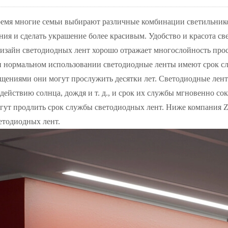
ремя многие семьи выбирают различные комбинации светильнико
ия и сделать украшение более красивым. Удобство и красота с
 Дизайн светодиодных лент хорошо отражает многослойность про
 нормальном использовании светодиодные ленты имеют срок слу
ениями они могут прослужить десятки лет. Светодиодные ленты
действию солнца, дождя и т. д., и срок их службы мгновенно со
ут продлить срок службы светодиодных лент. Ниже компания Zh
етодиодных лент.