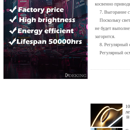
косвенно привод
7. Выгорание с
Поскольку свет
не будет выполне
загорится.
8. Регулярный 
Регулярный осм
10
л