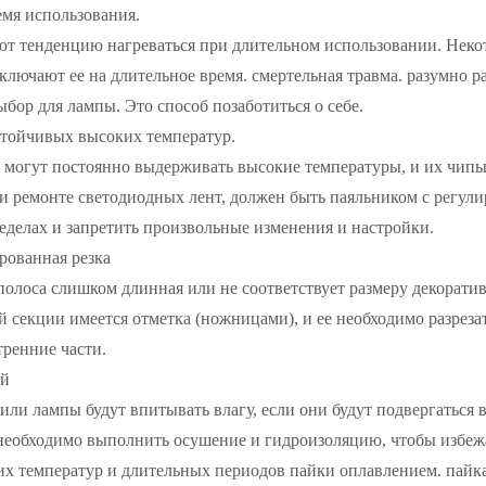
емя использования.
т тенденцию нагреваться при длительном использовании. Некот
ключают ее на длительное время. смертельная травма. разумно р
бор для лампы. Это способ позаботиться о себе.
стойчивых высоких температур.
 могут постоянно выдерживать высокие температуры, и их чипы
 ремонте светодиодных лент, должен быть паяльником с регули
делах и запретить произвольные изменения и настройки.
рованная резка
полоса слишком длинная или не соответствует размеру декорати
й секции имеется отметка (ножницами), и ее необходимо разреза
тренние части.
ий
ли лампы будут впитывать влагу, если они будут подвергаться 
необходимо выполнить осушение и гидроизоляцию, чтобы избежат
х температур и длительных периодов пайки оплавлением. пайка