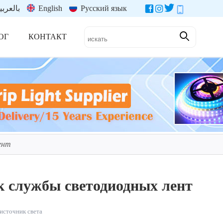
بالعربي
English
Русский язык
ОГ
КОНТАКТ
ент
к службы светодиодных лент
источник света