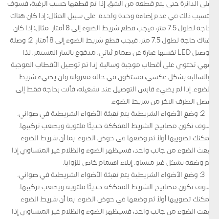
على الدائرة حتى يتم قطعه من الشق. إذا تم قطعها حسب الرغبة، فسوف
يتسبب ذلك في عدم إضاءة وحدة واحدة. على سبيل المثال: إذا كان هناك
حاجة لطول 7.5 متر، فيجب قطع شريط الضوء إلى 8 أمتار. مثال: إذا كان
هناك حاجة لطول 7.5 متر، فيجب قطع شريط الضوء إلى 8 أمتار. 2: وصلة
توصيل LED نفسها عبارة عن صمام ثنائي، مدفوع بالتيار المستمر، لذا
فهي تحتوي على أقطاب موجبة وسالبة. إذا تم توصيل الأقطاب الموجبة
والسالبة بشكل عكسي، فستكون في حالة معزولة ولن يضيء شريط
الضوء. إذا لم يضيء قابس التوصيل عند تشغيله، فأنت بحاجة فقط إلى
فصل الطرف الآخر من شريط الضوء.
2: وضع الأضواء الشريطية يتم تعبئة الأضواء الشريطية في صواني.
سوف تكون مصابيح الشريط المفككة حديثًا ملتوية ويصعب تركيبها.
يمكنك تصويبها أولاً ثم وضعها في حوض الضوء. بما أن شريط الضوء
يبعث الضوء من جانب واحد، فسيظهر الضوء والظلام غير المتساوي إذا
تم وضعه بشكل غير متساو. إيلاء اهتمام خاص للزوايا.
3: وضع الأضواء الشريطية يتم تعبئة الأضواء الشريطية في صواني.
سوف تكون مصابيح الشريط المفككة حديثًا ملتوية ويصعب تركيبها.
يمكنك تصويبها أولاً ثم وضعها في حوض الضوء. بما أن شريط الضوء
يبعث الضوء من جانب واحد، فسيظهر الضوء والظلام غير المتساوي إذا