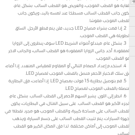
للغاية هو القطب الموجب، والعريض هو القطب السالب. بشكل عام،
يكون جانب القطب السالب مسطحًا عند لمسه باليد، ويكون جانب
القطب الموجب مقوسًا.
2. إذا قمت بشراء مصباح LED جديد، فلن يتم قطع الأرجل. الساق
الطويلة هي القطب الموجب.
3. بشكل عام، مبتدئو أضواء الشريط LED سوف ينظرون إلى الزوايا
المفقودة. أحد جانبي الزوايا المفقودة هو القطب السالب، والجانب الآخر
هو القطب الموجب.
4. استخدم إعداد الصمام الثنائي أو المقاوم للمقياس المتعدد. إذا أضاء،
فإن سلك الاختبار الأحمر متصل بالقطب الموجب لمصباح LED.
5. قم بتوصيل بطارية 1.5 فولت بمصباح LED. إذا أضاءت، فإن البطارية
متصلة بالقطب الموجب لمصباح LED.
6. انظر إلى اللون. يشير السهم الأحمر إلى القطب السالب. بشكل عام،
الجزء الأكبر هو القطب السالب. على سبيل المثال، في البطاريات، يكون
القطب السالب على مساحة كبيرة، والقطب الموجب هو مجرد نقطة؛ في
أجهزة السيارات، يتم تثبيت القطب السالب على جسم السيارة، ويذهب
القطب الموجب إلى أماكن مختلفة. لذا فإن المكان الكبير هو القطب
السالب.