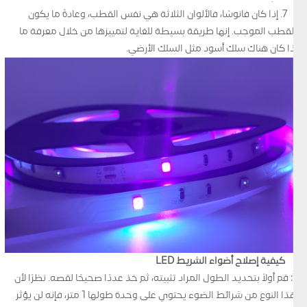
7. إذا كان فانوسًا، فالألوان الثلاثة هي نفس القطب، وعادةً ما يكون
القطب الموجب. إنها طريقة بسيطة للغاية لتمييزها من خلال معرفة ما
إذا كان هناك سلك أسود مثل السلك الأرضي.
كيفية إصلاح أضواء الشريط LED
1: قم أولاً بتحديد الطول المراد تثبيته، ثم خذ عددًا صحيحًا لقصه. نظرًا لأن
هذا النوع من شرائط الضوء يحتوي على وحدة طولها 1 متر، فإنه لن يؤثر