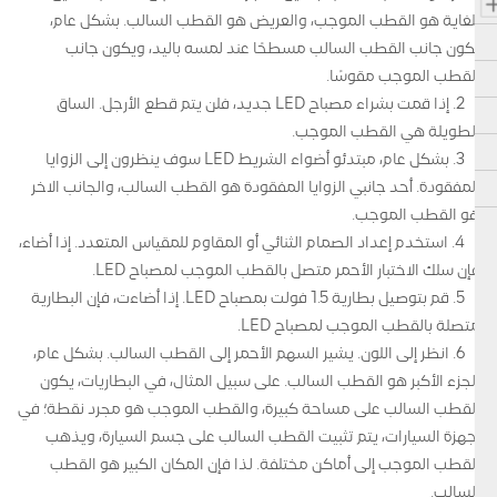
للغاية هو القطب الموجب، والعريض هو القطب السالب. بشكل عام،
يكون جانب القطب السالب مسطحًا عند لمسه باليد، ويكون جانب
القطب الموجب مقوسًا.
2. إذا قمت بشراء مصباح LED جديد، فلن يتم قطع الأرجل. الساق
الطويلة هي القطب الموجب.
3. بشكل عام، مبتدئو أضواء الشريط LED سوف ينظرون إلى الزوايا
المفقودة. أحد جانبي الزوايا المفقودة هو القطب السالب، والجانب الآخر
هو القطب الموجب.
4. استخدم إعداد الصمام الثنائي أو المقاوم للمقياس المتعدد. إذا أضاء،
فإن سلك الاختبار الأحمر متصل بالقطب الموجب لمصباح LED.
5. قم بتوصيل بطارية 1.5 فولت بمصباح LED. إذا أضاءت، فإن البطارية
متصلة بالقطب الموجب لمصباح LED.
6. انظر إلى اللون. يشير السهم الأحمر إلى القطب السالب. بشكل عام،
الجزء الأكبر هو القطب السالب. على سبيل المثال، في البطاريات، يكون
القطب السالب على مساحة كبيرة، والقطب الموجب هو مجرد نقطة؛ في
أجهزة السيارات، يتم تثبيت القطب السالب على جسم السيارة، ويذهب
القطب الموجب إلى أماكن مختلفة. لذا فإن المكان الكبير هو القطب
السالب.