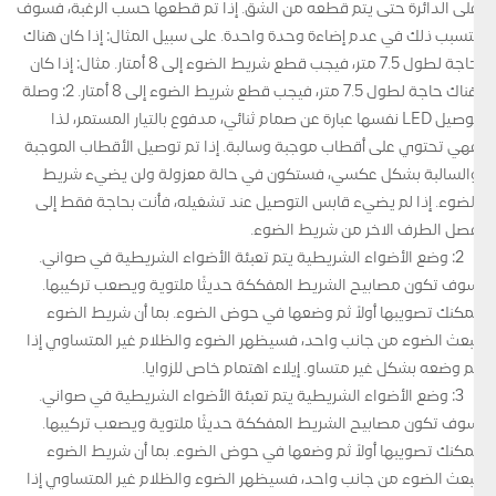
على الدائرة حتى يتم قطعه من الشق. إذا تم قطعها حسب الرغبة، فسوف
يتسبب ذلك في عدم إضاءة وحدة واحدة. على سبيل المثال: إذا كان هناك
حاجة لطول 7.5 متر، فيجب قطع شريط الضوء إلى 8 أمتار. مثال: إذا كان
هناك حاجة لطول 7.5 متر، فيجب قطع شريط الضوء إلى 8 أمتار. 2: وصلة
توصيل LED نفسها عبارة عن صمام ثنائي، مدفوع بالتيار المستمر، لذا
فهي تحتوي على أقطاب موجبة وسالبة. إذا تم توصيل الأقطاب الموجبة
والسالبة بشكل عكسي، فستكون في حالة معزولة ولن يضيء شريط
الضوء. إذا لم يضيء قابس التوصيل عند تشغيله، فأنت بحاجة فقط إلى
فصل الطرف الآخر من شريط الضوء.
2: وضع الأضواء الشريطية يتم تعبئة الأضواء الشريطية في صواني.
سوف تكون مصابيح الشريط المفككة حديثًا ملتوية ويصعب تركيبها.
يمكنك تصويبها أولاً ثم وضعها في حوض الضوء. بما أن شريط الضوء
يبعث الضوء من جانب واحد، فسيظهر الضوء والظلام غير المتساوي إذا
تم وضعه بشكل غير متساو. إيلاء اهتمام خاص للزوايا.
3: وضع الأضواء الشريطية يتم تعبئة الأضواء الشريطية في صواني.
سوف تكون مصابيح الشريط المفككة حديثًا ملتوية ويصعب تركيبها.
يمكنك تصويبها أولاً ثم وضعها في حوض الضوء. بما أن شريط الضوء
يبعث الضوء من جانب واحد، فسيظهر الضوء والظلام غير المتساوي إذا