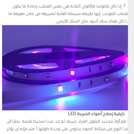
7. إذا كان فانوسًا، فالألوان الثلاثة هي نفس القطب، وعادةً ما يكون
القطب الموجب. إنها طريقة بسيطة للغاية لتمييزها من خلال معرفة ما
إذا كان هناك سلك أسود مثل السلك الأرضي.
كيفية إصلاح أضواء الشريط LED
1: قم أولاً بتحديد الطول المراد تثبيته، ثم خذ عددًا صحيحًا لقصه. نظرًا لأن
هذا النوع من شرائط الضوء يحتوي على وحدة طولها 1 متر، فإنه لن يؤثر