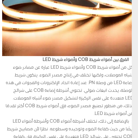
الفرق بين أضواء شريط COB وأضواء شريط LED
كل من أضواء شريط COB وأضواء شريط LED عبارة عن مصادر ضوء
أشباه الموصلات، ولكنها تختلف في إنتاج مصدر الضوء. يتكون شريط
إضاءة LED من وصلة PN. عند إعادة اتحاد الإلكترونات والفجوات في هذه
الوصلة، يحدث انبعاث ضوئي. تحتوي أشرطة إضاءة COB على شرائح
LED متعددة على نفس الركيزة لتشكيل مصدر ضوء أشباه الموصلات.
لذلك، من منظور تصنيع مصدر الضوء، فإن أضواء شريط COB أكثر تقدمًا
من أضواء شريط LED.
بالإضافة إلى ذلك، تختلف أشرطة أضواء COB وأشرطة أضواء LED
أيضًا من حيث كفاءة الضوء وتوحيده وسطوعه. نظرًا لأن مصابيح شريط
COB تحتوي على شرائح LED متعددة على نفس الركيزة، فإن كفاءة