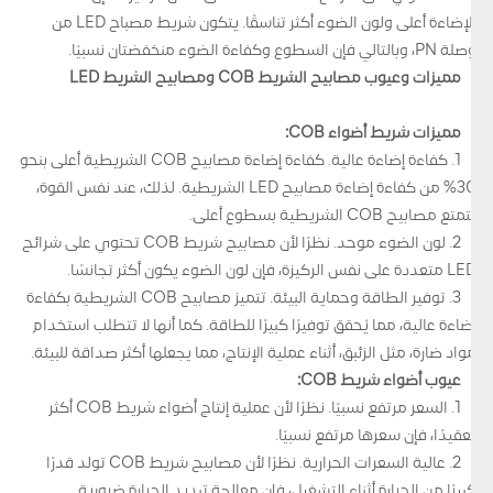
الإضاءة أعلى ولون الضوء أكثر تناسقًا. يتكون شريط مصباح LED من
وصلة PN، وبالتالي فإن السطوع وكفاءة الضوء منخفضتان نسبيًا.
مميزات وعيوب مصابيح الشريط COB ومصابيح الشريط LED
مميزات شريط أضواء COB:
1. كفاءة إضاءة عالية. كفاءة إضاءة مصابيح COB الشريطية أعلى بنحو
30% من كفاءة إضاءة مصابيح LED الشريطية. لذلك، عند نفس القوة،
تتمتع مصابيح COB الشريطية بسطوع أعلى.
2. لون الضوء موحد. نظرًا لأن مصابيح شريط COB تحتوي على شرائح
LED متعددة على نفس الركيزة، فإن لون الضوء يكون أكثر تجانسًا.
3. توفير الطاقة وحماية البيئة. تتميز مصابيح COB الشريطية بكفاءة
إضاءة عالية، مما يُحقق توفيرًا كبيرًا للطاقة. كما أنها لا تتطلب استخدام
مواد ضارة، مثل الزئبق، أثناء عملية الإنتاج، مما يجعلها أكثر صداقة للبيئة.
عيوب أضواء شريط COB:
1. السعر مرتفع نسبيًا. نظرًا لأن عملية إنتاج أضواء شريط COB أكثر
تعقيدًا، فإن سعرها مرتفع نسبيًا.
2. عالية السعرات الحرارية. نظرًا لأن مصابيح شريط COB تولد قدرًا
كبيرًا من الحرارة أثناء التشغيل، فإن معالجة تبديد الحرارة ضرورية