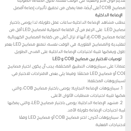
تقديم ألوان أكثر واقعية. في الوقت نفسه، تكون الكفاءة الضوئية
لمصابيح COB أعلى أيضًا، مما يمكن من تحقيق تأثيرات إضاءة أفضل.
الإضاءة الداخلية
تتطلب مشاهد الإضاءة الداخلية ساعات عمل طويلة، لذا يوصى باختيار
مصابيح LED. على الرغم من أن الكفاءة الضوئية لمصابيح LED أقل من
كفاءة مصابيح COB، إلا أنها لا تزال أعلى من كفاءة المصابيح الكهربائية
التقليدية والمصابيح الفلورية. في الوقت نفسه، تتمتع مصابيح LED بعمر
أطول ويمكنها تلبية احتياجات الإضاءة الداخلية على المدى الطويل.
توصيات للاختيار بين مصابيح COB و LED
اعتمادًا على سيناريوهات التطبيق المختلفة، يجب أن يكون اختيار مصابيح
COB أو مصابيح LED مختلفًا. وفيما يلي بعض الاقتراحات للاختيار في
السيناريوهات المختلفة:
1. سيناريوهات الإضاءة التجارية: يوصى باختيار مصابيح COB، والتي
يمكنها تلبية احتياجات متطلبات الألوان الأعلى.
2. مشهد الإضاءة الداخلية: يوصى باختيار مصابيح LED، والتي يمكنها
تلبية احتياجات الإضاءة طويلة الأمد.
3. سيناريوهات أخرى: اختر مصابيح COB أو مصابيح LED وفقًا
للاحتياجات الفعلية.