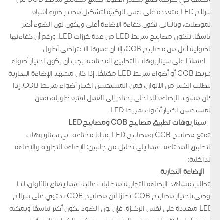
وتختلف في طريقة صنع مصدر الضوء. تجمع مصابيح شريط COB بين
شرائح LED متعددة على نفس الركيزة لتشكيل مصدر ضوء أشباه
الموصلات، وبالتالي تكون كفاءة الإضاءة أعلى ويكون لون الضوء أكثر
تناسقًا. تتكون مصابيح شريط LED من عدة خرزات LED. ورغم أن كفاءتها
الضوئية أقل من مصابيح COB، إلا أن عمرها الافتراضي أطول.
اعتمادًا على سيناريوهات التطبيق المختلفة، يجب أن يكون اختيار أضواء
شريط COB أو أضواء شريط LED مختلفًا. إذا كان مشهد الإضاءة التجارية
يتطلب الكثير من الألوان، فمن المستحسن اختيار أضواء شريط COB. إذا
كان مشهد الإضاءة الداخلي يحتاج إلى العمل لفترة طويلة، فمن
المستحسن اختيار أضواء شريط LED.
سيناريوهات تطبيق مصابيح COB ومصابيح LED
تتمتع مصابيح COB ومصابيح LED بمزايا مختلفة في سيناريوهات
التطبيق المختلفة. فيما يلي تحليل من جانبين: الإضاءة التجارية والإضاءة
الداخلية:
الإضاءة التجارية
تتطلب مشاهد الإضاءة التجارية متطلبات عالية فيما يتعلق بالألوان، لذا
يوصى باختيار مصابيح COB. نظرًا لأن مصابيح COB تحتوي على شرائح
LED متعددة على نفس الركيزة، فإن لون الضوء يكون أكثر تناسقًا ويمكنه