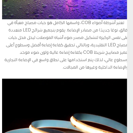
تعتبر أشرطة أضواء COB، واسمها الكامل هو حبات مصباح معبأة في
رقائق، نوعًا جديدًا من مصادر الإضاءة. يقوم بتجميع شرائح LED متعددة
على نفس الركيزة لتشكيل مصدر ضوء أشباه الموصلات ليحل محل حبات
مصباح LED التقليدية، وبالتالي تحقيق كفاءة إضاءة أفضل وسطوع أعلى.
تتميز مصابيح شريط COB بكفاءة إضاءة عالية ولون ضوء موحد
وسطوع عالي، لذلك يتم استخدامها على نطاق واسع في الإضاءة التجارية
والإضاءة الداخلية وغيرها من المجالات.