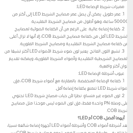
مميزات شريط الإضاءة LED:
1. عمر طويل. يمكن أن يصل عمر مصابيح الشريط LED إلى أكثر من
50000 ساعة، وهو أطول من مصابيح الشريط التقليدية.
2. كفاءة إضاءة عالية. على الرغم من أن الكفاءة الضوئية لمصابيح
الشريط LED أقل من كفاءة مصابيح الشريط COB، إلا أنها لا تزال أعلى
من كفاءة مصابيح الشريط التقليدية ومصابيح الشريط الفلورية.
3. تشبع اللون الفاتح. يعتبر لون ضوء شريط الأضواء LED أكثر تشبعًا من
المصابيح الشريطية التقليدية وأضواء الشريط الفلورية، ويمكنه تقديم
ألوان أكثر واقعية.
عيوب أشرطة الإضاءة LED:
1. كفاءة الإضاءة المنخفضة. بالمقارنة مع أضواء شريط COB، فإن
أضواء شريط LED تتمتع بكفاءة إضاءة أقل.
2. لون الضوء غير متساوٍ. نظرًا لأن حبات مصباح شريط LED تحتوي
على وصلة PN واحدة فقط، فإن لون الضوء ليس موحدًا مثل مصابيح
شريط COB.
أيهما أفضل، COB أم LED؟
تُعد أشرطة أضواء COB وأشرطة أضواء LED أجهزة إضاءة شائعة نسبيًا،