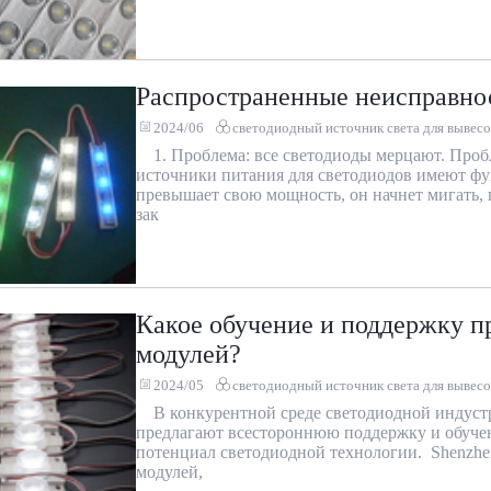
Распространенные неисправно
2024/06
светодиодный источник света для вывесо
1. Проблема: все светодиоды мерцают. Проб
источники питания для светодиодов имеют фу
превышает свою мощность, он начнет мигать, 
зак
Какое обучение и поддержку п
модулей?
2024/05
светодиодный источник света для вывесо
В конкурентной среде светодиодной индуст
предлагают всестороннюю поддержку и обучен
потенциал светодиодной технологии. Shenzhen
модулей,