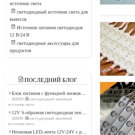
источник света
светодиодный источник света для
вывесок
Источник питания светодиодов
12 В/24 В
светодиодные аксессуары для
продуктов
ПОСЛЕДНИЙ БЛОГ
Блок питания с функцией низковольтного плавного пуска для LED освещения
2026/03
светодиодный линейный
источник света
12V S-образная светодиодная лента: гибкое и эффективное решение для современного освещения
2026/01
светодиодный линейный
источник света
Неоновая LED-лента 12V/24V с резкой по 3 светодиода: современное неоновое освещение для любого пространства