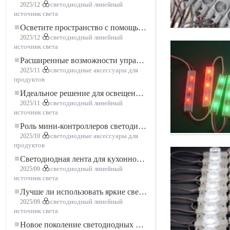
2025/12
светодиодный линейный
источник света
Осветите пространство с помощью гибкой низковольтной неоновой LED-ленты
2025/12
светодиодный линейный
источник света
Расширенные возможности управления освещением: основные преимущества контроллера RGBW 5–24 В
2025/11
светодиодные аксессуары для
продуктов
Идеальное решение для освещения: гибкая светодиодная лента COB высокой плотности FOB для современного освещения
2025/11
светодиодный линейный
источник света
Роль мини-контроллеров светодиодов в проектах светодиодных лент
2025/10
светодиодные аксессуары для
продуктов
Светодиодная лента для кухонного шкафа: сенсорная светодиодная лента COB, которая меняет представление о домашнем и коммерческом освещении
2025/09
светодиодный линейный
источник света
Лучше ли использовать яркие светодиодные лампы?
2025/09
светодиодный линейный
источник света
Новое поколение светодиодных лент: свободная резка для неограниченных возможностей