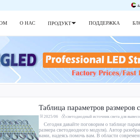
ة
ОМ
О НАС
ПОДДЕРЖКА
БЛ
ПРОДУКТ
Таблица параметров размеров 
2025/06
светодиодный источник света для вывесо
Сегодня давайте поговорим о таблице пара
размера светодиодного модуля). Автор разобр
вами, надеясь помочь вам. В области совреме