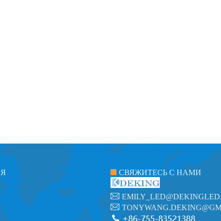
ИЯ
СВЯЖИТЕСЬ С НАМИ
EMILY_LED@DEKINGLED
TONYWANG.DEKING@GM