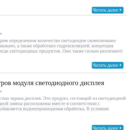
Читать далее
к
ором определенное количество светодиодов скомпоновано
паковано, а также обработано гидроизоляцией. концепция
еди светодиодных продуктов. Они также сильно различаютс
Читать далее
ров модуля светодиодного дисплея
к
тью экрана дисплея. Это продукт, состоящий из светодиодной
дной лампы расположены вместе в соответствии с
обавляется водонепроницаемая обработка. В условиях
Читать далее