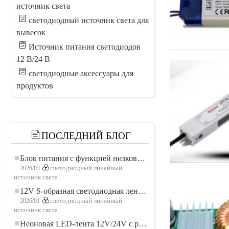
источник света
светодиодный источник света для
вывесок
Источник питания светодиодов
12 В/24 В
светодиодные аксессуары для
продуктов
ПОСЛЕДНИЙ БЛОГ
Блок питания с функцией низковольтного плавного пуска для LED освещения
2026/03
светодиодный линейный
источник света
12V S-образная светодиодная лента: гибкое и эффективное решение для современного освещения
2026/01
светодиодный линейный
источник света
Неоновая LED-лента 12V/24V с резкой по 3 светодиода: современное неоновое освещение для любого пространства