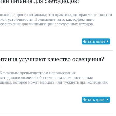
ики питания для светодиодов?
В
одов не просто возможна; это практика, которая может внести
ской устойчивости. Понимание того, как эффективно
щее значение для минимизации электронных отходов.
Читать далее
итания улучшают качество освещения?
В
а Ключевым преимуществом использования
ветодиодов является обеспечиваемая им постоянная
ещения, которое может мерцать или тускнеть при колебаниях
Читать далее