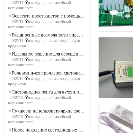
2025/12
светодиодный линейный
источник света
Осветите пространство с помощью гибкой низковольтной неоновой LED-ленты
2025/12
светодиодный линейный
источник света
Расширенные возможности управления освещением: основные преимущества контроллера RGBW 5–24 В
2025/11
светодиодные аксессуары для
продуктов
Идеальное решение для освещения: гибкая светодиодная лента COB высокой плотности FOB для современного освещения
2025/11
светодиодный линейный
источник света
Роль мини-контроллеров светодиодов в проектах светодиодных лент
2025/10
светодиодные аксессуары для
продуктов
Светодиодная лента для кухонного шкафа: сенсорная светодиодная лента COB, которая меняет представление о домашнем и коммерческом освещении
2025/09
светодиодный линейный
источник света
Лучше ли использовать яркие светодиодные лампы?
2025/09
светодиодный линейный
источник света
Новое поколение светодиодных лент: свободная резка для неограниченных возможностей