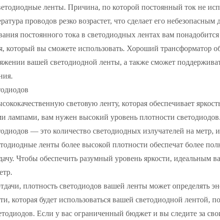
ветодиодные ленты. Причина, по которой постоянный ток не испо
ратура проводов резко возрастет, что сделает его небезопасным 
вания постоянного тока в светодиодных лентах вам понадобится
я, который вы сможете использовать. Хороший трансформатор об
яжении вашей светодиодной ленты, а также сможет поддерживат
ния.
тодиодов
сококачественную световую ленту, которая обеспечивает яркос
 лампами, вам нужен высокий уровень плотности светодиодов
одиодов — это количество светодиодных излучателей на метр, и
тодиодные ленты более высокой плотности обеспечат более полн
ачу. Чтобы обеспечить разумный уровень яркости, идеальным ва
етр.
тдачи, плотность светодиодов вашей ленты может определять эн
и, которая будет использоваться вашей светодиодной лентой, п
тодиодов. Если у вас ограниченный бюджет и вы следите за св