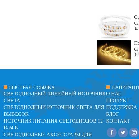
Оз
св
По
св
БЫСТРАЯ ССЫЛКА
НАВИГАЦ
СВЕТОДИОДНЫЙ ЛИНЕЙНЫЙ ИСТОЧНИК
О НАС
СВЕТА
ПРОДУКТ
СВЕТОДИОДНЫЙ ИСТОЧНИК СВЕТА ДЛЯ
ПОДДЕРЖКА
ВЫВЕСОК
БЛОГ
ИСТОЧНИК ПИТАНИЯ СВЕТОДИОДОВ 12
КОНТАКТ
В/24 В
СВЕТОДИОДНЫЕ АКСЕССУАРЫ ДЛЯ