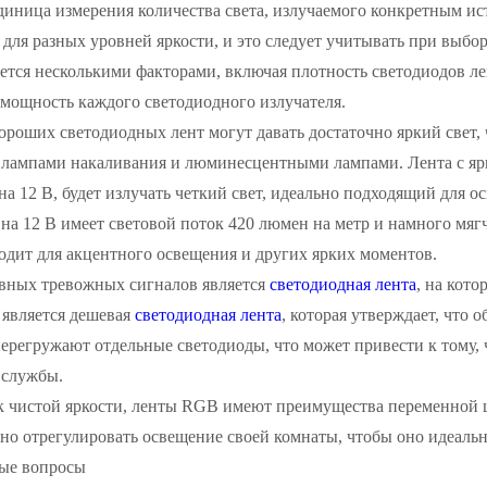
иница измерения количества света, излучаемого конкретным ис
для разных уровней яркости, и это следует учитывать при выб
ется несколькими факторами, включая плотность светодиодов л
 мощность каждого светодиодного излучателя.
ороших светодиодных лент могут давать достаточно яркий свет,
 лампами накаливания и люминесцентными лампами. Лента с ярк
 на 12 В, будет излучать четкий свет, идеально подходящий для о
60 на 12 В имеет световой поток 420 люмен на метр и намного мяг
одит для акцентного освещения и других ярких моментов.
вных тревожных сигналов является
светодиодная лента
, на кото
 является дешевая
светодиодная лента
, которая утверждает, что 
перегружают отдельные светодиоды, что может привести к тому, 
 службы.
к чистой яркости, ленты RGB имеют преимущества переменной ц
но отрегулировать освещение своей комнаты, чтобы оно идеальн
мые вопросы