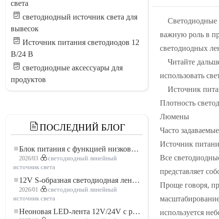
света
светодиодный источник света для
Светодиодные 
вывесок
важную роль в пр
Источник питания светодиодов 12
светодиодных лен
В/24 В
Читайте дальше
светодиодные аксессуары для
использовать све
продуктов
Источник пита
Плотность свето
Люмены
ПОСЛЕДНИЙ БЛОГ
Часто задаваемы
Источник питани
Блок питания с функцией низковольтного плавного пуска для LED освещения
Все светодиодные
2026/03
светодиодный линейный
источник света
представляет соб
12V S-образная светодиодная лента: гибкое и эффективное решение для современного освещения
Проще говоря, пр
2026/01
светодиодный линейный
масштабирование 
источник света
Неоновая LED-лента 12V/24V с резкой по 3 светодиода: современное неоновое освещение для любого пространства
используется неб