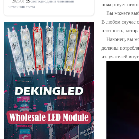
2025/08
светодиодный линейный
пожертвует некот
источник света
Вы можете выбр
В любом случае 
плотность, котор
Наконец, вы мо
должны потребля
излучателей внут