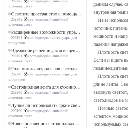
2025/12
светодиодный линейный
данном случае, с
источник света
внутренняя темпе
Осветите пространство с помощью гибкой низковольтной неоновой LED-ленты
2025/12
светодиодный линейный
Из-за использо
источник света
источник питани
Расширенные возможности управления освещением: основные преимущества контроллера RGBW 5–24 В
мощности и напр
2025/11
светодиодные аксессуары для
продуктов
падения напряже
Идеальное решение для освещения: гибкая светодиодная лента COB высокой плотности FOB для современного освещения
Плотность све
2025/11
светодиодный линейный
Если вы ищете вы
источник света
люминесцентными
Роль мини-контроллеров светодиодов в проектах светодиодных лент
2025/10
светодиодные аксессуары для
Плотность свет
продуктов
длине ленты. Све
Светодиодная лента для кухонного шкафа: сенсорная светодиодная лента COB, которая меняет представление о домашнем и коммерческом освещении
высокую светоотд
2025/09
светодиодный линейный
источник света
светодиодов на м
Лучше ли использовать яркие светодиодные лампы?
Помимо светоо
2025/09
светодиодный линейный
аспектом мощност
источник света
Новое поколение светодиодных лент: свободная резка для неограниченных возможностей
используемых све