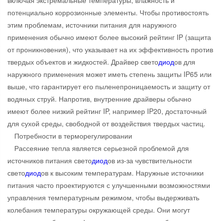
включая экстремальные температуры, влажность и
потенциально коррозионные элементы. Чтобы противостоять
этим проблемам, источники питания для наружного
применения обычно имеют более высокий рейтинг IP (защита
от проникновения), что указывает на их эффективность против
твердых объектов и жидкостей. Драйвер свето
диод
ов для
наружного применения может иметь степень защиты IP65 или
выше, что гарантирует его пыленепроницаемость и защиту от
водяных струй. Напротив, внутренние драйверы обычно
имеют более низкий рейтинг IP, например IP20, достаточный
для сухой среды, свободной от воздействия твердых частиц.
Потребности в терморегулировании
Рассеяние тепла является серьезной проблемой для
источников питания свето
диод
ов из-за чувствительности
свето
диод
ов к высоким температурам. Наружные источники
питания часто проектируются с улучшенными возможностями
управления температурным режимом, чтобы выдерживать
колебания температуры окружающей среды. Они могут