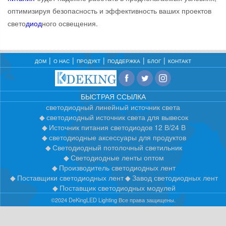
оптимизируя безопасность и эффективность ваших проектов
свето
диод
ного освещения.
ДОМ
О НАС
ПРОДУКТ
ПОДДЕРЖКА
БЛОГ
КОНТАКТ
БЫСТРАЯ ССЫЛКА
светодиодный линейный источник света
светодиодный источник света для вывесок
Источник питания светодиодов 12 В/24 В
светодиодные аксессуары для продуктов
Светодиодный потолочный светильник
Светодиодные ленты оптом
Производитель светодиодных лент
Поставщики светодиодных лент
Завод светодиодных лент
Поставщик светодиодных модулей
©2024 DeKingLED Lighting Все права защищены.