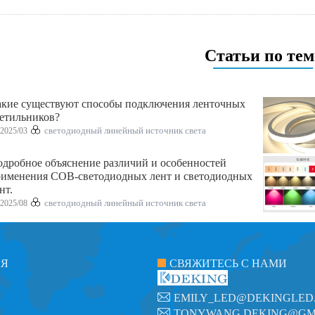
Статьи по тем
кие существуют способы подключения ленточных
етильников?
2025/03
светодиодный линейный источник света
дробное объяснение различий и особенностей
именения COB-светодиодных лент и светодиодных
нт.
2025/08
светодиодный линейный источник света
ИЯ
СВЯЖИТЕСЬ С НАМИ
EMILY_LED@DEKINGLED
TONYWANG.DEKING@GM