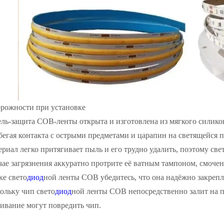
рожности при установке
ель-защита COB-ленты открыта и изготовлена из мягкого силико
бегая контакта с острыми предметами и царапин на светящейся п
ериал легко притягивает пыль и его трудно удалить, поэтому све
чае загрязнения аккуратно протрите её ватным тампоном, смоч
ке свето
диод
ной ленты COB убедитесь, что она надёжно закрепл
ольку чип свето
диод
ной ленты COB непосредственно залит на п
ивание могут повредить чип.