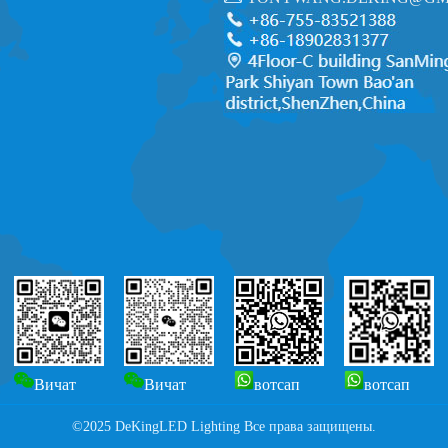
Вичат
Вичат
вотсап
вотсап
©2025 DeKingLED Lighting Все права защищены.