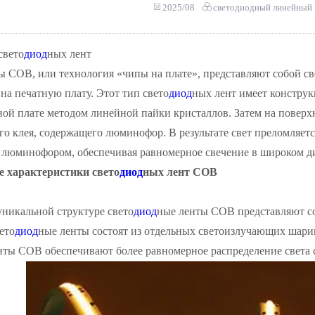
2025/08
светодиодный линейный 
свето
диод
ных лент
ы COB, или технология «чипы на плате», представляют собой св
на печатную плату. Этот тип свето
диод
ных лент имеет констру
ной плате методом линейной пайки кристаллов. Затем на поверх
 клея, содержащего люминофор. В результате свет преломляется
 люминофором, обеспечивая равномерное свечение в широком ди
е характеристики свето
диод
ных лент COB
уникальной структуре свето
диод
ные ленты COB представляют со
ето
диод
ные ленты состоят из отдельных светоизлучающих шарико
нты COB обеспечивают более равномерное распределение света 