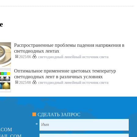
е
Распространенные проблемы падения напряжения в
светодиодных лентах
2025/06
светодиодный линейный источник света
Оптимальное применение цветовых температур
светодиодных лент в различных условиях
2025/08
светодиодный линейный источник света
СДЕЛАТЬ ЗАПРОС
*
.COM
AIL.COM