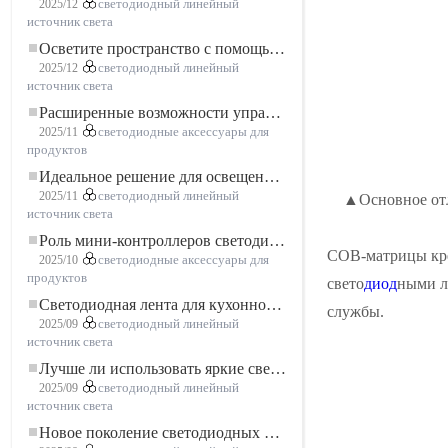
2025/12
светодиодный линейный
источник света
Осветите пространство с помощью гибкой низковольтной неоновой LED-ленты
2025/12
светодиодный линейный
источник света
Расширенные возможности управления освещением: основные преимущества контроллера RGBW 5–24 В
2025/11
светодиодные аксессуары для
продуктов
Идеальное решение для освещения: гибкая светодиодная лента COB высокой плотности FOB для современного освещения
2025/11
светодиодный линейный
▲Основное отл
источник света
Роль мини-контроллеров светодиодов в проектах светодиодных лент
COB-матрицы креп
2025/10
светодиодные аксессуары для
продуктов
свето
диод
ными л
Светодиодная лента для кухонного шкафа: сенсорная светодиодная лента COB, которая меняет представление о домашнем и коммерческом освещении
службы.
2025/09
светодиодный линейный
источник света
Лучше ли использовать яркие светодиодные лампы?
2025/09
светодиодный линейный
источник света
Новое поколение светодиодных лент: свободная резка для неограниченных возможностей