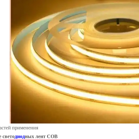
астей применения
 свето
диод
ных лент COB