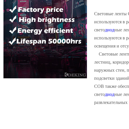
Световые ленты 
используются в р
свето
диод
ные ле
используются в р
освещения и отсу
Световые лент
лестниц, коридор
наружных стен, п
подсветки зданий
COB также обесп
свето
диод
ные ле
развлекательных 