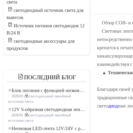
света
светодиодный источник света для
вывесок
Обзор COB- и 
Источник питания светодиодов 12
Световые лент
В/24 В
непосредственно 
светодиодные аксессуары для
крепится к печат
продуктов
инкапсулирующего
взаимодействуя с
▲ Технически
ПОСЛЕДНИЙ БЛОГ
Благодаря своей 
Блок питания с функцией низковольтного плавного пуска для LED освещения
2026/03
светодиодный линейный
традиционные св
источник света
свето
диод
ные ле
12V S-образная светодиодная лента: гибкое и эффективное решение для современного освещения
2026/01
светодиодный линейный
источник света
Неоновая LED-лента 12V/24V с резкой по 3 светодиода: современное неоновое освещение для любого пространства