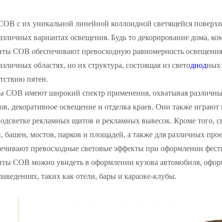
COB с их уникальной линейной коллоидной светящейся поверхн
азличных вариантах освещения. Будь то декорирование дома, ко
нты COB обеспечивают превосходную равномерность освещения 
азличных областях, но их структура, состоящая из свето
диод
ных 
тствию пятен.
ы COB имеют широкий спектр применения, охватывая различные
ов, декоративное освещение и отделка краев. Они также играют 
одсветке рекламных щитов и рекламных вывесок. Кроме того, с
, башен, мостов, парков и площадей, а также для различных пр
ечивают превосходные световые эффекты при оформлении фестив
нты COB можно увидеть в оформлении кузова автомобиля, офор
заведениях, таких как отели, бары и караоке-клубы.