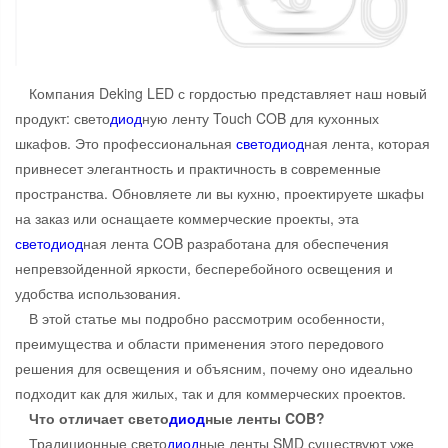
Компания Deking LED с гордостью представляет наш новый
продукт: свето
диод
ную ленту Touch COB для кухонных
шкафов. Это профессиональная
свето
диод
ная лента, которая
привнесет элегантность и практичность в современные
пространства. Обновляете ли вы кухню, проектируете шкафы
на заказ или оснащаете коммерческие проекты, эта
свето
диод
ная лента COB разработана для обеспечения
непревзойденной яркости, бесперебойного освещения и
удобства использования.
В этой статье мы подробно рассмотрим особенности,
преимущества и области применения этого передового
решения для освещения и объясним, почему оно идеально
подходит как для жилых, так и для коммерческих проектов.
Что отличает свето
диод
ные ленты COB?
Традиционные свето
диод
ные ленты SMD существуют уже