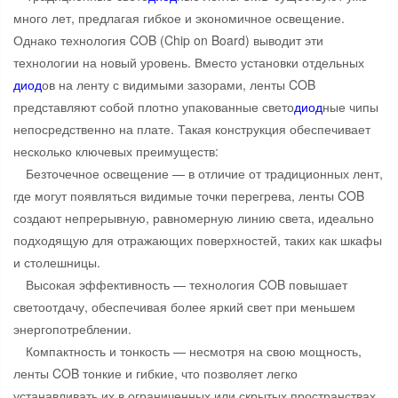
много лет, предлагая гибкое и экономичное освещение.
Однако технология COB (Chip on Board) выводит эти
технологии на новый уровень. Вместо установки отдельных
диод
ов на ленту с видимыми зазорами, ленты COB
представляют собой плотно упакованные свето
диод
ные чипы
непосредственно на плате. Такая конструкция обеспечивает
несколько ключевых преимуществ:
Безточечное освещение — в отличие от традиционных лент,
где могут появляться видимые точки перегрева, ленты COB
создают непрерывную, равномерную линию света, идеально
подходящую для отражающих поверхностей, таких как шкафы
и столешницы.
Высокая эффективность — технология COB повышает
светоотдачу, обеспечивая более яркий свет при меньшем
энергопотреблении.
Компактность и тонкость — несмотря на свою мощность,
ленты COB тонкие и гибкие, что позволяет легко
устанавливать их в ограниченных или скрытых пространствах.