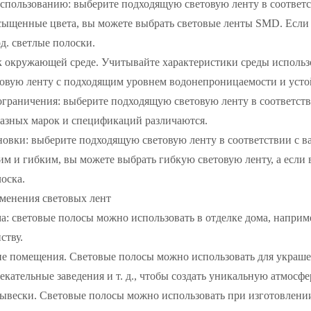
использованию: выберите подходящую световую ленту в соответ
сыщенные цвета, вы можете выбрать световые ленты SMD. Если 
д. светлые полоски.
к окружающей среде. Учитывайте характеристики среды использо
товую ленту с подходящим уровнем водонепроницаемости и усто
ограничения: выберите подходящую световую ленту в соответс
разных марок и спецификаций различаются.
новки: выберите подходящую световую ленту в соответствии с в
м и гибким, вы можете выбрать гибкую световую ленту, а если
лоска.
именения световых лент
а: световые полосы можно использовать в отделке дома, например
ству.
ие помещения. Световые полосы можно использовать для украше
екательные заведения и т. д., чтобы создать уникальную атмосфе
вывески. Световые полосы можно использовать при изготовлени