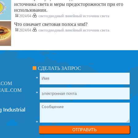
источника света и меры предосторожности при его
использовании.
2024/04
светодиодный линейный источник света
Что означает световая полоса smd?
2024/04
светодиодный линейный источник света
СДЕЛАТЬ ЗАПРОС
*
.COM
AIL.COM
*
*
ОТПРАВИТЬ