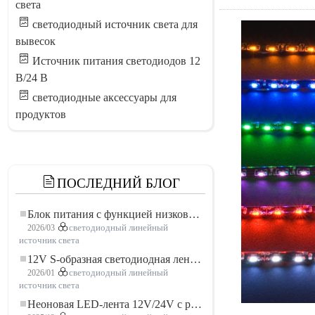
света
светодиодный источник света для
вывесок
Источник питания светодиодов 12
В/24 В
светодиодные аксессуары для
продуктов
ПОСЛЕДНИЙ БЛОГ
Блок питания с функцией низковольтного плавного пуска для LED освещения
2026/03
светодиодный линейный
источник света
12V S-образная светодиодная лента: гибкое и эффективное решение для современного освещения
2026/01
светодиодный линейный
источник света
Неоновая LED-лента 12V/24V с резкой по 3 светодиода: современное неоновое освещение для любого пространства