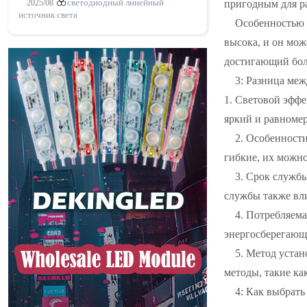
пригодным для р
2025/08
светодиодный линейный
источник света
Особенностью с
высока, и он мо
достигающий боле
3: Разница ме
1. Световой эффе
яркий и равноме
2. Особенност
гибкие, их можно
3. Срок службы
службы также вли
4. Потребляем
энергосберегающ
5. Метод уста
методы, такие к
4: Как выбрат