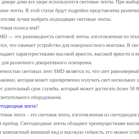
 декоре дома все шире используются световые ленты. При выбор
ные ленты. В этой статье будут подробно представлены различ
тателям лучше выбрать подходящие световые ленты.
ветовая полоса smd?
SMD — это разновидность световой ленты, изготовленная по тех
vice, что означает устройство для поверхностного монтажа. В 
ладают характеристиками высокой яркости, высокой яркости и в
 для различного декоративного освещения.
енностью световых лент SMD является то, что свет равномерный
ковки, которая может одновременно излучать свет нескольких 
 длительный срок службы, который может достигать более 50 0
светительного оборудования.
етодиодная лента
?
товая лента – это световая лента, изготовленная из светодиодо
 прибор. Светодиодные ленты обладают преимуществами высокой
 компактный внешний вид и высокую гибкость, его можно сгибат