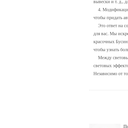
вывески и т. д., 
4. Модификаци
чтобы придать а
Это ответ на 
для вас. Мы искр
красочных Бусины
чтобы узнать бол
Между световы
световых эффекто
Независимо от т
По