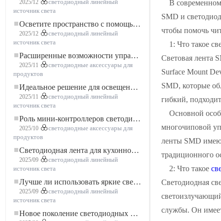
В современном
2025/12
светодиодный линейный
источник света
SMD и светодиод
Осветите пространство с помощью гибкой низковольтной неоновой LED-ленты
чтобы помочь чи
2025/12
светодиодный линейный
источник света
1: Что такое с
Расширенные возможности управления освещением: основные преимущества контроллера RGBW 5–24 В
Световая лента 
2025/11
светодиодные аксессуары для
Surface Mount De
продуктов
SMD, которые об
Идеальное решение для освещения: гибкая светодиодная лента COB высокой плотности FOB для современного освещения
2025/11
светодиодный линейный
гибкий, подходит
источник света
Основной особ
Роль мини-контроллеров светодиодов в проектах светодиодных лент
многочиповой упа
2025/10
светодиодные аксессуары для
продуктов
ленты SMD имеют
Светодиодная лента для кухонного шкафа: сенсорная светодиодная лента COB, которая меняет представление о домашнем и коммерческом освещении
традиционного о
2025/09
светодиодный линейный
2: Что такое
св
источник света
Лучше ли использовать яркие светодиодные лампы?
Светодиодная све
2025/09
светодиодный линейный
светоизлучающий
источник света
службы. Он имеет
Новое поколение светодиодных лент: свободная резка для неограниченных возможностей