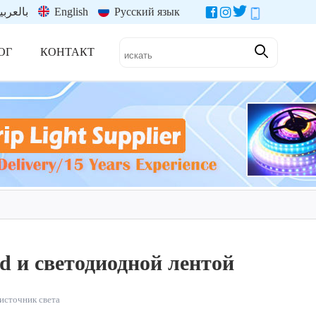
بالعربي
English
Русский язык
ОГ
КОНТАКТ
d и светодиодной лентой
источник света