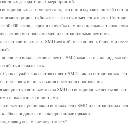
азличных декоративных мероприятий.
ветодиодных лент является то, что они излучают чистый свет в
жет демонстрировать богатые эффекты изменения цвета. Светод
е 50 000 часов, а срок их службы намного превышает срок слу
жду световыми полосами smd и светодиодными лентами
кт: свет световых лент SMD мягкий, не склонен к бликам и имее
рный.
и внешнего вида: световые ленты SMD компактны на вид, мягкие
 сгибать и складывать.
. Срок службы как световых лент SMD, так и светодиодных лент
яют условия использования и метод использования.
ая мощность: световые ленты SMD и светодиодные ленты являют
ими и экологически чистыми.
новки: методы установки световых лент SMD и светодиодных лен
ак клейкая подложка и фиксированные пряжки.
ь подходящую вам световую ленту?