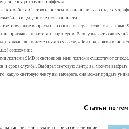
для усиления рекламного эффекта.
я автомобиля. Световые полосы можно использовать для модифик
втомобилю ощущение технологичности.
соответствующие вопросы о "разнице между световыми лентами 
енне приглашаем вас стать партнером. Если у вас есть какие-ли
 для ламп, вы можете связаться со службой поддержки клиентов 
ьше! содержание:
ми лентами SMD и светодиодными лентами существуют определе
в и срока службы. Выбирая световую ленту, вы можете выбрать
ого, какую световую ленту вы выберете, она может придать ун
Статьи по тем
лный анализ конструкции шарика светодиодной