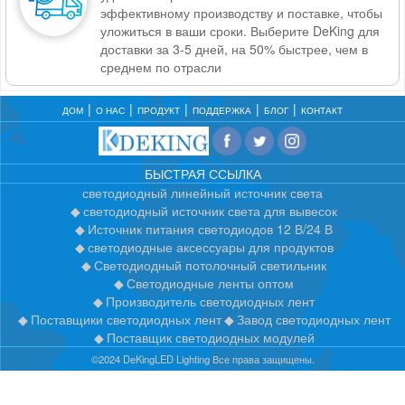
эффективному производству и поставке, чтобы
уложиться в ваши сроки. Выберите DeKing для
доставки за 3-5 дней, на 50% быстрее, чем в
среднем по отрасли
ДОМ
О НАС
ПРОДУКТ
ПОДДЕРЖКА
БЛОГ
КОНТАКТ
БЫСТРАЯ ССЫЛКА
светодиодный линейный источник света
светодиодный источник света для вывесок
Источник питания светодиодов 12 В/24 В
светодиодные аксессуары для продуктов
Светодиодный потолочный светильник
Светодиодные ленты оптом
Производитель светодиодных лент
Поставщики светодиодных лент
Завод светодиодных лент
Поставщик светодиодных модулей
©2024 DeKingLED Lighting Все права защищены.