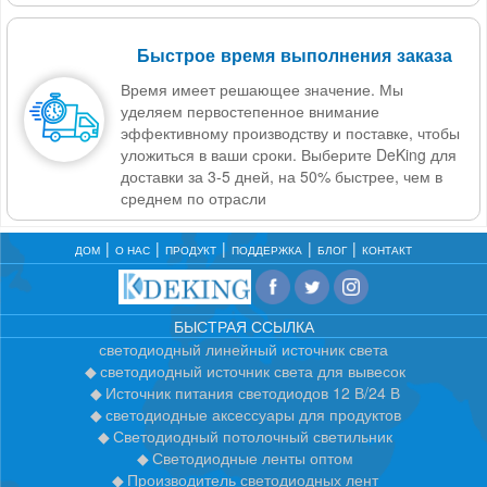
Быстрое время выполнения заказа
Время имеет решающее значение. Мы
уделяем первостепенное внимание
эффективному производству и поставке, чтобы
уложиться в ваши сроки. Выберите DeKing для
доставки за 3-5 дней, на 50% быстрее, чем в
среднем по отрасли
ДОМ
О НАС
ПРОДУКТ
ПОДДЕРЖКА
БЛОГ
КОНТАКТ
БЫСТРАЯ ССЫЛКА
светодиодный линейный источник света
светодиодный источник света для вывесок
Источник питания светодиодов 12 В/24 В
светодиодные аксессуары для продуктов
Светодиодный потолочный светильник
Светодиодные ленты оптом
Производитель светодиодных лент